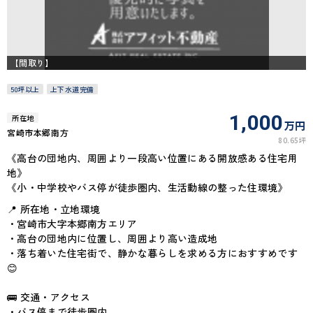
【間取り】
50坪以上
上下水道完備
1,000
所在地
万円
宮崎市本郷南方
80.65坪
《高台の団地内、周囲より一段高い位置にある開放感ある住宅用
地》
《小・中学校やバス停が徒歩圏内、生活動線の整った住環境》
📍 所在地・立地環境
・宮崎市大字本郷南方エリア
・高台の団地内に位置し、周囲より高い造成地
・落ち着いた住宅街で、静かな暮らしを求める方におすすめです
😊
🚌 交通・アクセス
・バス停まで徒歩圏内