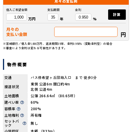
月々の
支払例
借入ご希望金額
支払期間
金利
計算
万円
年
%
月々の
円
支払い金額
※宮崎銀行／借入金1,000万円、返済期間35年、金利0.950%（変動金利型）の場合
※審査により金利は変わる可能性があります。
物件概要
交通
バス停希望ヶ丘団地入口 まで 徒歩3分
東側 公道6m 間口約4m
接道状況
北側 公道4m
土地面積
公簿 266.64㎡ （80.65坪）
建ぺい率
60%
容積率
200%
土地権利
所有権
セットバ
無し
ック
小学校区
本郷 （833m）