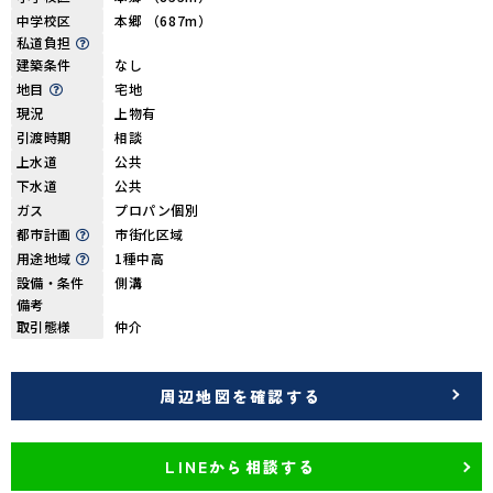
中学校区
本郷 （687m）
私道負担
建築条件
なし
地目
宅地
現況
上物有
引渡時期
相談
上水道
公共
下水道
公共
ガス
プロパン個別
都市計画
市街化区域
用途地域
1種中高
設備・条件
側溝
備考
取引態様
仲介
周辺地図を確認する
LINEから相談する