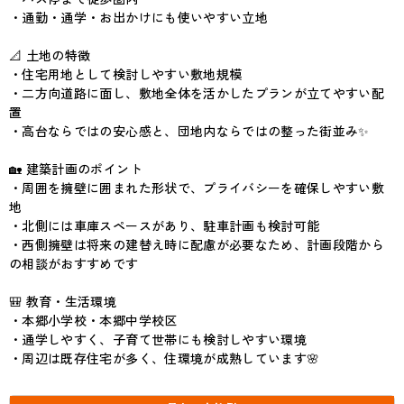
・通勤・通学・お出かけにも使いやすい立地
📐 土地の特徴
・住宅用地として検討しやすい敷地規模
・二方向道路に面し、敷地全体を活かしたプランが立てやすい配
置
・高台ならではの安心感と、団地内ならではの整った街並み✨
🏡 建築計画のポイント
・周囲を擁壁に囲まれた形状で、プライバシーを確保しやすい敷
地
・北側には車庫スペースがあり、駐車計画も検討可能
・西側擁壁は将来の建替え時に配慮が必要なため、計画段階から
の相談がおすすめです
🎒 教育・生活環境
・本郷小学校・本郷中学校区
・通学しやすく、子育て世帯にも検討しやすい環境
・周辺は既存住宅が多く、住環境が成熟しています🌸