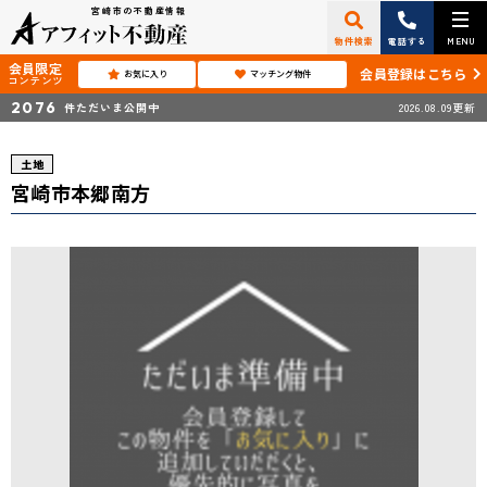
宮崎市の不動産情報
物件検索
電話する
MENU
会員限定
会員登録はこちら
お気に入り
マッチング物件
コンテンツ
2076
件ただいま公開中
2026.08.09更新
土地
宮崎市本郷南方