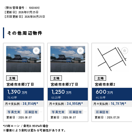
（弊社管理番号： 1003809）
【更新日】2026年07月25日
【次回更新日】2026年08月25日
その他周辺物件
土地
土地
土地
宮崎市本郷3丁目
宮崎市本郷3丁目
宮崎市本郷2
1,390
1,250
600
万円
万円
万円
70.43坪
60.23坪
46.59坪
38,914
*
34,995
*
16,797
*
月々支払例：
円
月々支払例：
円
月々支払例：
円
写真充実
区画図有
写真充実
区画図有
区画図有
更新日：2026.08.07
更新日：2026.08.07
更新日：2026.07.28
駐車場2台可
駐車場2台可
50坪以上
50坪以上
*35年ローン / 金利0.950%の場合
※審査により金利は変わる可能性があります。
接道6ｍ以上
接道6ｍ以上