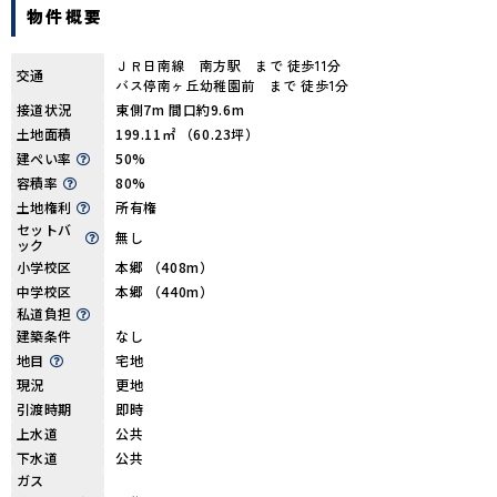
物件概要
ＪＲ日南線 南方駅 まで 徒歩11分
交通
バス停南ヶ丘幼稚園前 まで 徒歩1分
接道状況
東側7m 間口約9.6m
土地面積
199.11㎡ （60.23坪）
建ぺい率
50%
容積率
80%
土地権利
所有権
セットバ
無し
ック
小学校区
本郷 （408m）
中学校区
本郷 （440m）
私道負担
建築条件
なし
地目
宅地
現況
更地
引渡時期
即時
上水道
公共
下水道
公共
ガス