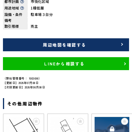
都市計画
市街化区域
用途地域
1種低層
設備・条件
駐車場３台分
備考
取引態様
売主
周辺地図を確認する
LINEから相談する
（弊社管理番号： 1003698）
【更新日】2026年07月08日
【次回更新日】2026年08月08日
その他周辺物件