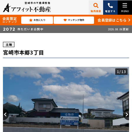
宮崎市の不動産情報
物件検索
電話する
MENU
会員限定
会員登録はこちら
お気に入り
マッチング物件
コンテンツ
2072
件ただいま公開中
2026.08.06更新
土地
宮崎市本郷3丁目
1
/13