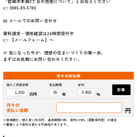
「宮崎市本郷3丁目の売地について」とお伝えください
👉 0985-89-5780
📧 メールでのお問い合わせ
資料請求・現地確認は24時間受付中
👉 【メールフォーム】へ
🌱 気になった今が、理想の住まいづくりの第一歩。
まずはお気軽にお問い合わせください。
月々の
支払例
借入ご希望金額
支払期間
金利
計算
万円
年
%
月々の
円
支払い金額
※宮崎銀行／借入金1,250万円、返済期間35年、金利0.950%（変動金利型）の場合
※審査により金利は変わる可能性があります。