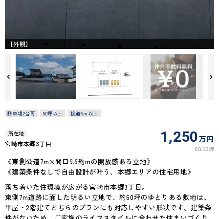
【外観】
駐車場2台可
50坪以上
接道6ｍ以上
1,250
所在地
万円
宮崎市本郷3丁目
60.23坪
《東側公道7m×間口9.6約mの開放感ある立地》
《建築条件なしで自由設計が叶う、本郷エリアの住宅用地》
落ち着いた住環境が広がる宮崎市本郷3丁目。
東側7m道路に面した明るい立地で、約60坪のゆとりある敷地は、
平屋・2階建てどちらのプランにも対応しやすい形状です。建築条
件がないため、ご家族のライフスタイルに合わせた住まいづくり