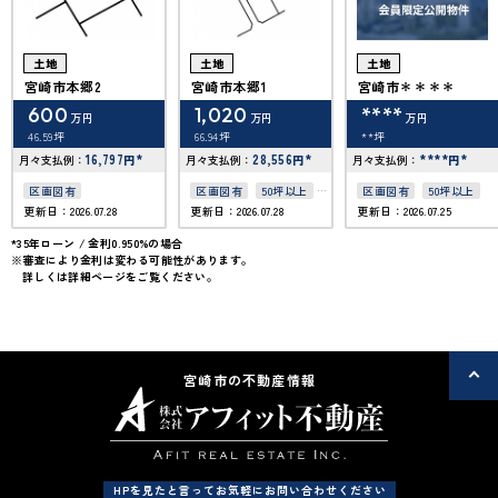
土地
土地
土地
宮崎市本郷2
宮崎市本郷1
宮崎市＊＊＊＊
600
1,020
****
万円
万円
万円
46.59坪
66.94坪
**坪
16,797
*
28,556
*
****
*
月々支払例：
円
月々支払例：
円
月々支払例：
円
区画図有
区画図有
50坪以上
区画図有
50坪以上
更新日：2026.07.28
更新日：2026.07.28
更新日：2026.07.25
接道6ｍ以上
*35年ローン / 金利0.950%の場合
※審査により金利は変わる可能性があります。
詳しくは詳細ページをご覧ください。
宮崎市の不動産情報
HPを見たと言ってお気軽にお問い合わせください