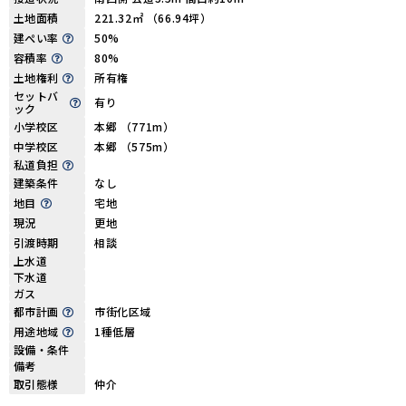
土地面積
221.32㎡ （66.94坪）
建ぺい率
50%
容積率
80%
土地権利
所有権
セットバ
有り
ック
小学校区
本郷 （771m）
中学校区
本郷 （575m）
私道負担
建築条件
なし
地目
宅地
現況
更地
引渡時期
相談
上水道
下水道
ガス
都市計画
市街化区域
用途地域
1種低層
設備・条件
備考
取引態様
仲介