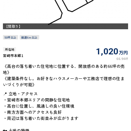
【間取り】
50坪以上
接道6ｍ以上
1,020
所在地
万円
宮崎市本郷1
66.94坪
《高台の落ち着いた住宅地に位置する、開放感のある約66坪の売
地》
《建築条件なし。お好きなハウスメーカーや工務店で理想の住ま
いづくりが可能》
📍 立地・アクセス
・宮崎市本郷エリアの閑静な住宅地
・高台に位置し、風通しの良い住環境
・南方方面へのアクセスも良好
・周辺は落ち着いた街並みが広がります
🏡 土地の特徴