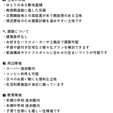
・ゆとりのある敷地面積
・南西側道路に面した区画
・北側隣接地との高低差があり開放感のある立地
・現況更地のため建築計画を進めやすい土地です
🔨 建築について
・建築条件なし
・お好きなハウスメーカーや工務店で建築可能
・平屋や庭付き住宅など様々なプランを検討できます
・家族構成やライフスタイルに合わせた住まいづくりが可能です
🛍 周辺環境
・スーパー徒歩圏内
・コンビニ利用も可能
・日々のお買い物にも便利な立地
・生活利便施設が身近に揃っています
🏫 教育環境
・本郷小学校 徒歩圏内
・本郷中学校 徒歩圏内
・子育て世帯にも嬉しい住環境です