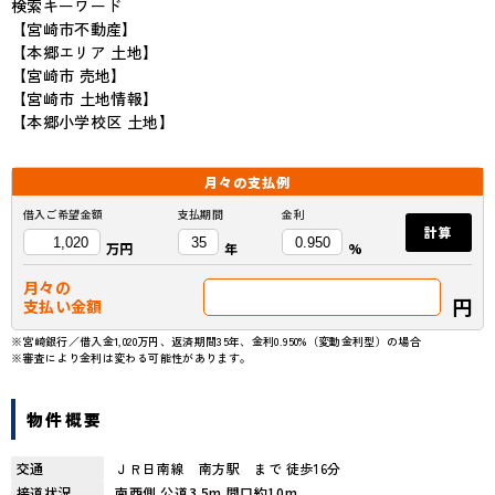
検索キーワード
【宮崎市不動産】
【本郷エリア 土地】
【宮崎市 売地】
【宮崎市 土地情報】
【本郷小学校区 土地】
月々の
支払例
借入ご希望金額
支払期間
金利
計算
万円
年
%
月々の
円
支払い金額
※宮崎銀行／借入金1,020万円、返済期間35年、金利0.950%（変動金利型）の場合
※審査により金利は変わる可能性があります。
物件概要
交通
ＪＲ日南線 南方駅 まで 徒歩16分
接道状況
南西側 公道3.5m 間口約10m