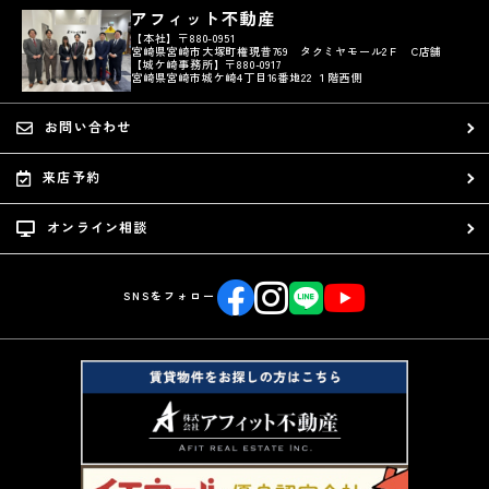
アフィット不動産
【本社】〒880-0951
宮崎県宮崎市大塚町権現昔769 タクミヤモール2Ｆ C店舗
【城ケ崎事務所】〒880-0917
宮崎県宮崎市城ケ崎4丁目16番地22 １階西側
お問い合わせ
来店予約
オンライン相談
SNSをフォロー