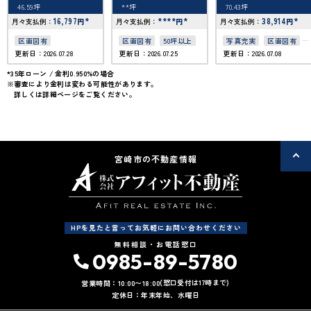
46.59坪
**坪
70.43坪
16,797
*
****
*
38,914
*
月々支払例：
円
月々支払例：
円
月々支払例：
円
区画図有
区画図有
50坪以上
写真充実
区画図有
更新日：2026.07.28
更新日：2026.07.25
更新日：2026.07.08
駐車場2台可
50坪以上
*35年ローン / 金利0.950%の場合
※審査により金利は変わる可能性があります。
接道6ｍ以上
詳しくは詳細ページをご覧ください。
宮崎市の不動産情報
HPを見たと言ってお気軽にお問い合わせください
無料相談・お電話窓口
0985-89-5780
(窓口受付は17時まで)
営業時間：10:00〜18:00
定休日：年末年始、水曜日