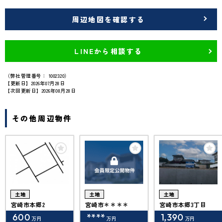
周辺地図を確認する
LINEから相談する
（弊社管理番号： 1002320）
【更新日】2026年07月28日
【次回更新日】2026年08月28日
その他周辺物件
土地
土地
土地
宮崎市本郷2
宮崎市＊＊＊＊
宮崎市本郷3丁目
600
****
1,390
万円
万円
万円