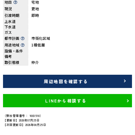
地目
宅地
現況
更地
引渡時期
即時
上水道
下水道
ガス
都市計画
市街化区域
用途地域
1種低層
設備・条件
備考
取引態様
仲介
周辺地図を確認する
LINEから相談する
（弊社管理番号： 1003518）
【更新日】2026年07月25日
【次回更新日】2026年08月25日