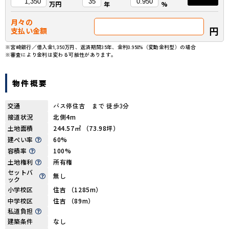
万円
年
%
月々の
円
支払い金額
※宮崎銀行／借入金1,350万円、返済期間35年、金利0.950%（変動金利型）の場合
※審査により金利は変わる可能性があります。
物件概要
交通
バス停住吉 まで 徒歩3分
接道状況
北側4m
土地面積
244.57㎡ （73.98坪）
建ぺい率
60%
容積率
100%
土地権利
所有権
セットバ
無し
ック
小学校区
住吉 （1285m）
中学校区
住吉 （89m）
私道負担
建築条件
なし