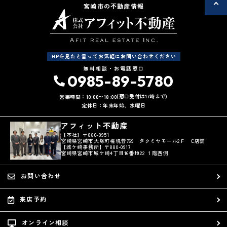
宮崎市の不動産情報
HPを見たと言ってお気軽にお問い合わせください
無料相談・お電話窓口
0985-89-5780
(窓口受付は17時まで)
営業時間：10:00〜18:00
定休日：年末年始、水曜日
アフィット不動産
【本社】〒880-0951
宮崎県宮崎市大塚町権現昔769 タクミヤモール2Ｆ C店舗
【城ケ崎事務所】〒880-0917
宮崎県宮崎市城ケ崎4丁目16番地22 １階西側
お問い合わせ
来店予約
オンライン相談