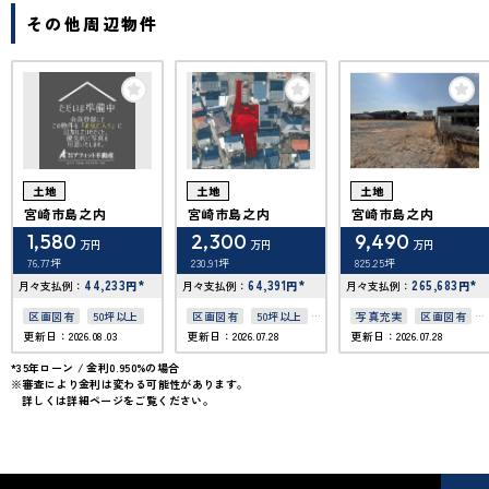
その他周辺物件
土地
土地
土地
宮崎市島之内
宮崎市島之内
宮崎市島之内
1,580
2,300
9,490
万円
万円
万円
76.77坪
230.91坪
825.25坪
44,233
*
64,391
*
265,683
*
月々支払例：
円
月々支払例：
円
月々支払例：
円
区画図有
50坪以上
区画図有
50坪以上
写真充実
区画図有
更新日：2026.08.03
更新日：2026.07.28
更新日：2026.07.28
上下水道完備
50坪以上
*35年ローン / 金利0.950%の場合
※審査により金利は変わる可能性があります。
詳しくは詳細ページをご覧ください。