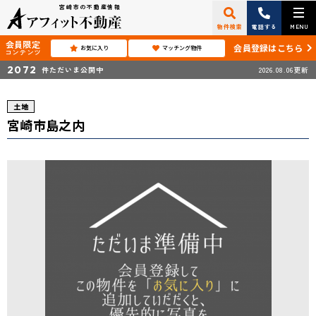
宮崎市の不動産情報
物件検索
電話する
MENU
会員限定
会員登録はこちら
お気に入り
マッチング物件
コンテンツ
2072
件ただいま公開中
2026.08.06更新
土地
宮崎市島之内