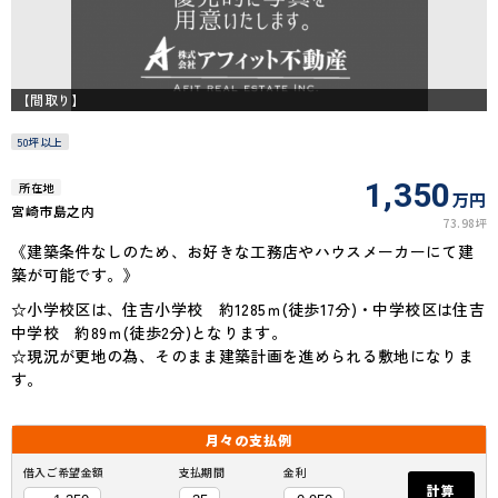
【間取り】
50坪以上
1,350
所在地
万円
宮崎市島之内
73.98坪
《建築条件なしのため、お好きな工務店やハウスメーカーにて建
築が可能です。》
☆小学校区は、住吉小学校 約1285ｍ(徒歩17分)・中学校区は住吉
中学校 約89ｍ(徒歩2分)となります。
☆現況が更地の為、そのまま建築計画を進められる敷地になりま
す。
月々の
支払例
借入ご希望金額
支払期間
金利
計算