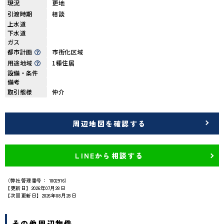
現況
更地
引渡時期
相談
上水道
下水道
ガス
都市計画
市街化区域
用途地域
1種住居
設備・条件
備考
取引態様
仲介
周辺地図を確認する
LINEから相談する
（弊社管理番号： 1002916）
【更新日】2026年07月28日
【次回更新日】2026年08月28日
その他周辺物件