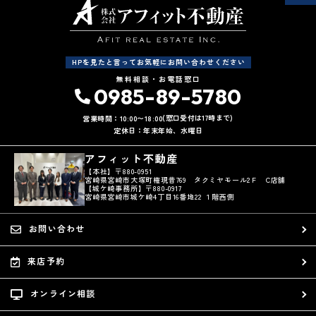
HPを見たと言ってお気軽にお問い合わせください
無料相談・お電話窓口
0985-89-5780
(窓口受付は17時まで)
営業時間：10:00〜18:00
定休日：年末年始、水曜日
アフィット不動産
【本社】〒880-0951
宮崎県宮崎市大塚町権現昔769 タクミヤモール2Ｆ C店舗
【城ケ崎事務所】〒880-0917
宮崎県宮崎市城ケ崎4丁目16番地22 １階西側
お問い合わせ
来店予約
オンライン相談