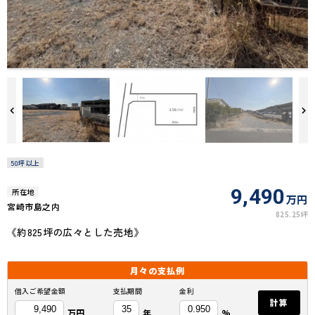
50坪以上
9,490
所在地
万円
宮崎市島之内
825.25坪
《約825坪の広々とした売地》
月々の
支払例
借入ご希望金額
支払期間
金利
計算
万円
年
%