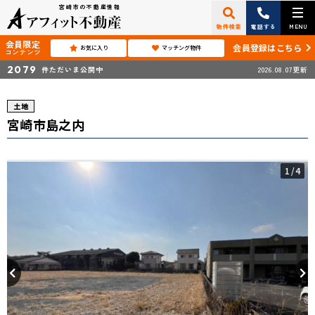
宮崎市の不動産情報
物件検索
電話する
MENU
会員限定
会員登録はこちら
お気に入り
マッチング物件
コンテンツ
2079
件ただいま公開中
2026.08.07更新
土地
宮崎市島之内
1
/4