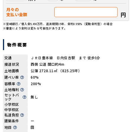
月々の
円
支払い金額
※宮崎銀行／借入金9,490万円、返済期間35年、金利0.950%（変動金利型）の場合
※審査により金利は変わる可能性があります。
物件概要
交通
ＪＲ日豊本線 日向住吉駅 まで 徒歩5分
接道状況
西側 公道 間口約4m
土地面積
公簿 2728.11㎡ （825.25坪）
建ぺい率
60%
容積率
200%
土地権利
セットバ
無し
ック
小学校区
中学校区
私道負担
建築条件
ー
地目
田