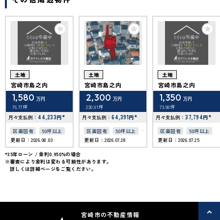
土地
土地
土地
宮崎市島之内
宮崎市島之内
宮崎市島之内
1,580
2,300
1,350
万円
万円
万円
76.77坪
230.91坪
73.98坪
44,233
*
64,391
*
37,794
*
月々支払例：
円
月々支払例：
円
月々支払例：
円
区画図有
50坪以上
区画図有
50坪以上
区画図有
50坪以上
更新日：2026.08.03
更新日：2026.07.28
更新日：2026.07.25
上下水道完備
*35年ローン / 金利0.950%の場合
※審査により金利は変わる可能性があります。
詳しくは詳細ページをご覧ください。
宮崎市の不動産情報