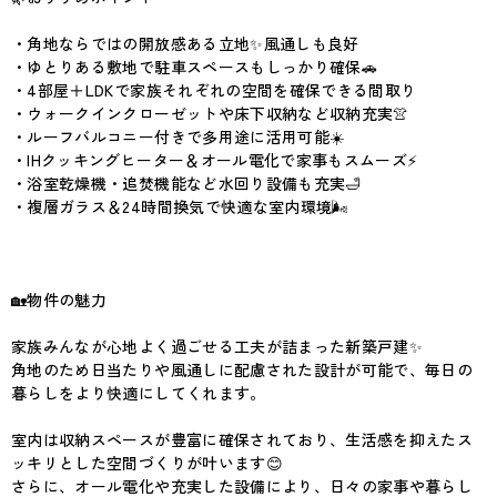
・角地ならではの開放感ある立地✨風通しも良好
・ゆとりある敷地で駐車スペースもしっかり確保🚗
・4部屋＋LDKで家族それぞれの空間を確保できる間取り
・ウォークインクローゼットや床下収納など収納充実👚
・ルーフバルコニー付きで多用途に活用可能☀️
・IHクッキングヒーター＆オール電化で家事もスムーズ⚡
・浴室乾燥機・追焚機能など水回り設備も充実🛁
・複層ガラス＆24時間換気で快適な室内環境🌬️
🏡物件の魅力
家族みんなが心地よく過ごせる工夫が詰まった新築戸建✨
角地のため日当たりや風通しに配慮された設計が可能で、毎日の
暮らしをより快適にしてくれます。
室内は収納スペースが豊富に確保されており、生活感を抑えたス
ッキリとした空間づくりが叶います😊
さらに、オール電化や充実した設備により、日々の家事や暮らし