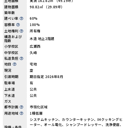
土地面積
実測 162.62㎡ （49.19坪）
建物面積
98.82㎡ （29.89坪）
築年数
建ぺい率
60%
容積率
100%
土地権利
所有権
構造および
木造 地上2階建
階数
小学校区
広瀬西
中学校区
久峰
私道負担
地目
宅地
現況
空
引渡時期
期日指定 2026年8月
駐車場
有
上水道
公共
下水道
公共
ガス
都市計画
市街化区域
用途地域
1種低層
システムキッチン、カウンターキッチン、IHクッキングヒ
ーター、オール電化、シャンプードレッサー、洗浄便座、
設備・条件