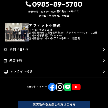
0985-89-5780
(窓口受付は17時まで)
営業時間：10:00〜18:00
定休日：年末年始、水曜日
アフィット不動産
【本社】〒880-0951
宮崎県宮崎市大塚町権現昔769 タクミヤモール2Ｆ C店舗
【城ケ崎事務所】〒880-0917
宮崎県宮崎市城ケ崎4丁目16番地22 １階西側
お問い合わせ
来店予約
オンライン相談
SNSをフォロー