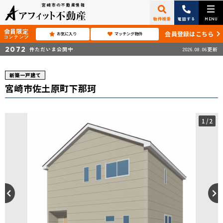
宮崎市の不動産情報
物件検索
電話する
MENU
会員限定
会員登録はこちら
お気に入り
マッチング物件
コンテンツ
2072
件ただいま公開中
2026.08.06更新
新築一戸建て
宮崎市佐土原町下那珂
1
/2