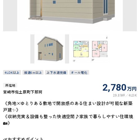
4LDK以上
接道6ｍ以上
上下水道完備
オール電化
2,780
所在地
万円
宮崎市佐土原町下那珂
29.89坪
4LDK
《角地×ゆとりある敷地で開放感のある住まい設計が可能な新築
戸建✨》
《収納充実＆設備も整った快適空間♪家族で暮らしやすい住環境
🏡》
🌿おすすめポイント