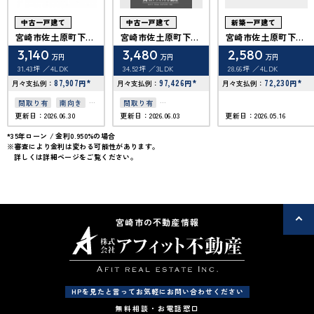
中古一戸建て
中古一戸建て
新築一戸建て
宮崎市佐土原町下那
宮崎市佐土原町下那
宮崎市佐土原町下那
珂
珂
珂
3,140
3,480
2,580
万円
万円
万円
31.43坪
4LDK
34.52坪
3LDK
28.66坪
4LDK
87,907
*
97,426
*
72,230
*
月々支払例：
円
月々支払例：
円
月々支払例：
円
間取り有
南向き
間取り有
更新日：2026.06.30
更新日：2026.06.03
更新日：2026.05.16
駐車場2台可
リフォーム済
50坪以上
4LDK以上
駐車場2台可
*35年ローン / 金利0.950%の場合
※審査により金利は変わる可能性があります。
駐車場１台無料
50坪以上
詳しくは詳細ページをご覧ください。
オール電化
上下水道完備
オール電化
オール電化住宅
宮崎市の不動産情報
HPを見たと言ってお気軽にお問い合わせください
無料相談・お電話窓口