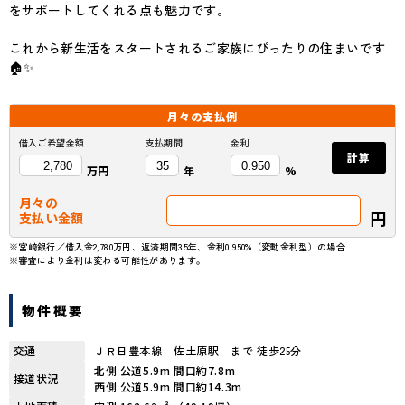
をサポートしてくれる点も魅力です。
これから新生活をスタートされるご家族にぴったりの住まいです
🏠✨
月々の
支払例
借入ご希望金額
支払期間
金利
計算
万円
年
%
月々の
円
支払い金額
※宮崎銀行／借入金2,780万円、返済期間35年、金利0.950%（変動金利型）の場合
※審査により金利は変わる可能性があります。
物件概要
交通
ＪＲ日豊本線 佐土原駅 まで 徒歩25分
北側 公道5.9m 間口約7.8m
接道状況
西側 公道5.9m 間口約14.3m