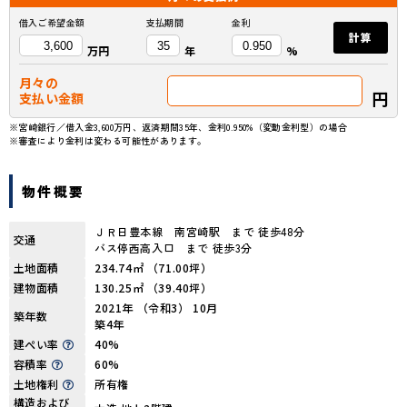
借入ご希望金額
支払期間
金利
計算
万円
年
%
月々の
円
支払い金額
※宮崎銀行／借入金3,600万円、返済期間35年、金利0.950%（変動金利型）の場合
※審査により金利は変わる可能性があります。
物件概要
ＪＲ日豊本線 南宮崎駅 まで 徒歩48分
交通
バス停西高入口 まで 徒歩3分
土地面積
234.74㎡ （71.00坪）
建物面積
130.25㎡ （39.40坪）
2021年 （令和3） 10月
築年数
築4年
建ぺい率
40%
容積率
60%
土地権利
所有権
構造および