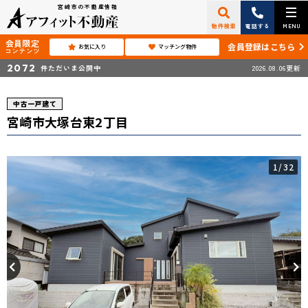
宮崎市の不動産情報
物件検索
電話する
MENU
会員限定
会員登録はこちら
お気に入り
マッチング物件
コンテンツ
2072
件ただいま公開中
2026.08.06更新
中古一戸建て
宮崎市大塚台東2丁目
1
/32