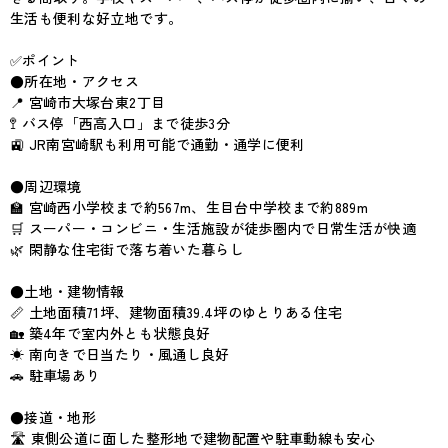
生活も便利な好立地です。
✅ポイント
●所在地・アクセス
📍 宮崎市大塚台東2丁目
🚏 バス停「西高入口」まで徒歩3分
🚉 JR南宮崎駅も利用可能で通勤・通学に便利
●周辺環境
🏫 宮崎西小学校まで約567m、生目台中学校まで約889m
🛒 スーパー・コンビニ・生活施設が徒歩圏内で日常生活が快適
🌿 閑静な住宅街で落ち着いた暮らし
●土地・建物情報
📏 土地面積71坪、建物面積39.4坪のゆとりある住宅
🏡 築4年で室内外とも状態良好
☀ 南向きで日当たり・風通し良好
🚗 駐車場あり
●接道・地形
🛣 東側公道に面した整形地で建物配置や駐車動線も安心