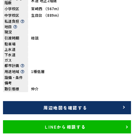
木造 地上2階建
階数
小学校区
宮崎西 （567m）
中学校区
生目台 （889m）
私道負担
地目
現況
引渡時期
相談
駐車場
上水道
下水道
ガス
都市計画
用途地域
1種低層
設備・条件
備考
取引態様
仲介
周辺地図を確認する
LINEから相談する