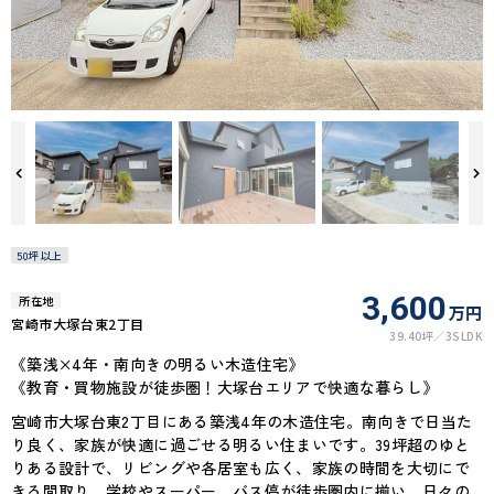
50坪以上
3,600
所在地
万円
宮崎市大塚台東2丁目
39.40坪
3SLDK
《築浅×4年・南向きの明るい木造住宅》
《教育・買物施設が徒歩圏！大塚台エリアで快適な暮らし》
宮崎市大塚台東2丁目にある築浅4年の木造住宅。南向きで日当た
り良く、家族が快適に過ごせる明るい住まいです。39坪超のゆと
りある設計で、リビングや各居室も広く、家族の時間を大切にで
きる間取り。学校やスーパー、バス停が徒歩圏内に揃い、日々の