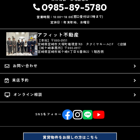
0985-89-5780
(窓口受付は17時まで)
営業時間：10:00〜18:00
定休日：年末年始、水曜日
アフィット不動産
【本社】〒880-0951
宮崎県宮崎市大塚町権現昔769 タクミヤモール2Ｆ C店舗
【城ケ崎事務所】〒880-0917
宮崎県宮崎市城ケ崎4丁目16番地22 １階西側
お問い合わせ
来店予約
オンライン相談
SNSをフォロー