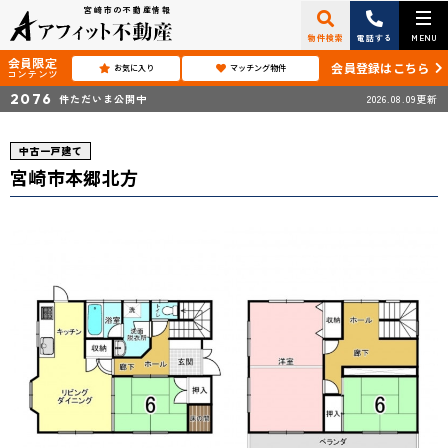
宮崎市の不動産情報
物件検索
電話する
MENU
会員限定
会員登録はこちら
お気に入り
マッチング物件
コンテンツ
2076
件ただいま公開中
2026.08.09更新
中古一戸建て
宮崎市本郷北方