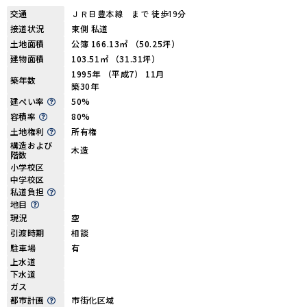
交通
ＪＲ日豊本線 まで 徒歩19分
接道状況
東側 私道
土地面積
公簿 166.13㎡ （50.25坪）
建物面積
103.51㎡ （31.31坪）
1995年 （平成7） 11月
築年数
築30年
建ぺい率
50%
容積率
80%
土地権利
所有権
構造および
木造
階数
小学校区
中学校区
私道負担
地目
現況
空
引渡時期
相談
駐車場
有
上水道
下水道
ガス
都市計画
市街化区域