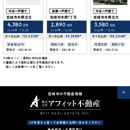
中古一戸建て
新築一戸建て
中古一戸建て
宮崎市本郷北方
宮崎市本郷1丁目
宮崎市本郷北方
4,380
2,890
3,580
万円
万円
万円
42.44坪
5LDK
24.54坪
2LDK
31.83坪
4LDK
122,623
*
80,908
*
100,226
*
月々支払例：
円
月々支払例：
円
月々支払例：
円
駐車場2台可
間取り有
南向き
写真充実
間取り有
更新日：2026.08.04
更新日：2026.08.03
更新日：2026.07.28
50坪以上
4LDK以上
上下水道完備
駐車場2台可
オール電化
50坪以上
4LDK以上
*35年ローン / 金利0.950%の場合
※審査により金利は変わる可能性があります。
オール電化住宅
駐車場１台無料
詳しくは詳細ページをご覧ください。
オール電化
宮崎市の不動産情報
HPを見たと言ってお気軽にお問い合わせください
無料相談・お電話窓口