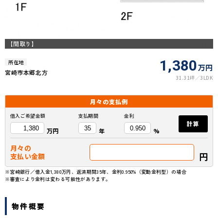
【間取り】
1,380
所在地
万円
宮崎市本郷北方
31.31坪
3LDK
月々の
支払例
借入ご希望金額
支払期間
金利
計算
万円
年
%
月々の
円
支払い金額
※宮崎銀行／借入金1,380万円、返済期間35年、金利0.950%（変動金利型）の場合
※審査により金利は変わる可能性があります。
物件概要