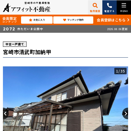
宮崎市の不動産情報
物件検索
電話する
MENU
会員限定
会員登録はこちら
お気に入り
マッチング物件
コンテンツ
2072
件ただいま公開中
2026.08.06更新
中古一戸建て
宮崎市清武町加納甲
1
/35