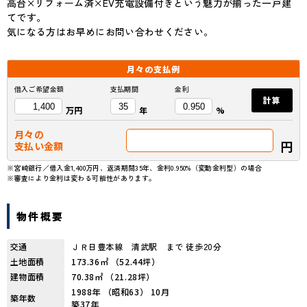
高台×リフォーム済×EV充電設備付きという魅力が揃った一戸建
てです。
気になる方はお早めにお問い合わせください。
月々の
支払例
借入ご希望金額
支払期間
金利
計算
万円
年
%
月々の
円
支払い金額
※宮崎銀行／借入金1,400万円、返済期間35年、金利0.950%（変動金利型）の場合
※審査により金利は変わる可能性があります。
物件概要
交通
ＪＲ日豊本線 清武駅 まで 徒歩20分
土地面積
173.36㎡ （52.44坪）
建物面積
70.38㎡ （21.28坪）
1988年 （昭和63） 10月
築年数
築37年