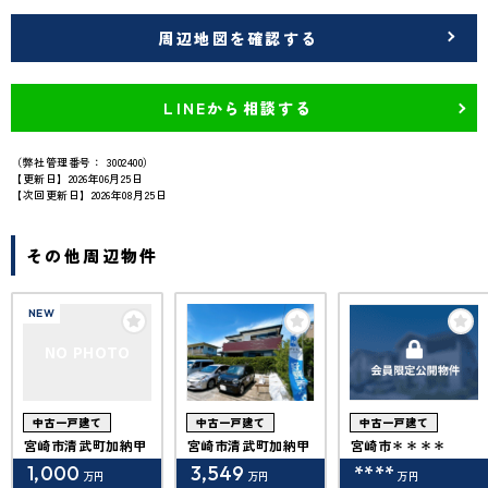
周辺地図を確認する
LINEから相談する
（弊社管理番号： 3002400）
【更新日】2026年06月25日
【次回更新日】2026年08月25日
その他周辺物件
NEW
NO PHOTO
中古一戸建て
中古一戸建て
中古一戸建て
宮崎市清武町加納甲
宮崎市清武町加納甲
宮崎市＊＊＊＊
1,000
3,549
****
万円
万円
万円