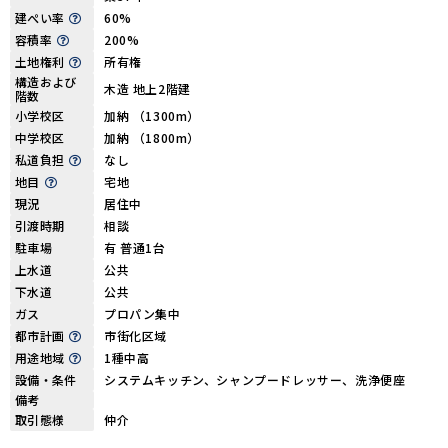
建ぺい率
60%
容積率
200%
土地権利
所有権
構造および
木造 地上2階建
階数
小学校区
加納 （1300m）
中学校区
加納 （1800m）
私道負担
なし
地目
宅地
現況
居住中
引渡時期
相談
駐車場
有 普通1台
上水道
公共
下水道
公共
ガス
プロパン集中
都市計画
市街化区域
用途地域
1種中高
設備・条件
システムキッチン、シャンプードレッサー、洗浄便座
備考
取引態様
仲介