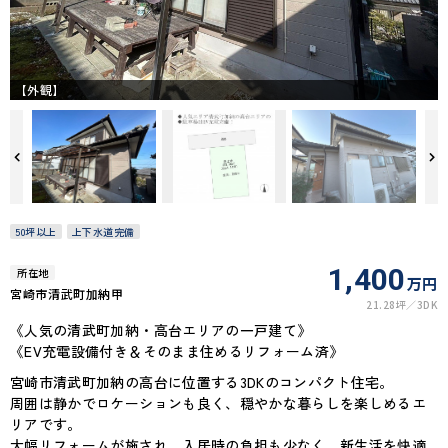
【外観】
50坪以上
上下水道完備
1,400
所在地
万円
宮崎市清武町加納甲
21.28坪
3DK
《人気の清武町加納・高台エリアの一戸建て》
《EV充電設備付き＆そのまま住めるリフォーム済》
宮崎市清武町加納の高台に位置する3DKのコンパクト住宅。
周囲は静かでロケーションも良く、穏やかな暮らしを楽しめるエ
リアです。
大幅リフォームが施され、入居時の負担も少なく、新生活を快適