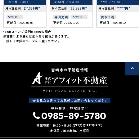
29.51坪
4DK
43.64坪
5SLDK
**坪
*LDK
27,996
*
99,358
*
****
*
月々支払例：
円
月々支払例：
円
月々支払例：
円
50坪以上
写真充実
50坪以上
間取り有
更新日：2026.08.01
更新日：2026.07.20
更新日：2026.07.02
4LDK以上
駐車場2台可
*35年ローン / 金利0.950%の場合
※審査により金利は変わる可能性があります。
詳しくは詳細ページをご覧ください。
宮崎市の不動産情報
HPを見たと言ってお気軽にお問い合わせください
無料相談・お電話窓口
0985-89-5780
(窓口受付は17時まで)
営業時間：10:00〜18:00
定休日：年末年始、水曜日