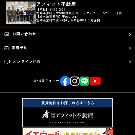
アフィット不動産
【本社】〒880-0951
宮崎県宮崎市大塚町権現昔769 タクミヤモール2Ｆ C店舗
【城ケ崎事務所】〒880-0917
宮崎県宮崎市城ケ崎4丁目16番地22 １階西側
お問い合わせ
来店予約
オンライン相談
SNSをフォロー