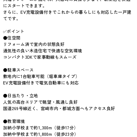
にスタートできます。
さらに、EV充電設備付きでこれからの暮らしにも対応した一戸建
てです。
✅ポイント
●住空間
リフォーム済で室内の状態良好
通気性の良い木造住宅で快適な空気環境
コンパクト3DKで家事動線もスムーズ
●駐車スペース
敷地内に1台駐車可能（堀車庫タイプ）
EV充電設備付きで電気自動車にも対応
●日当たり・立地
人気の高台エリアで眺望・風通し良好
国道269号線近く、宮崎市内・都城方面へもアクセス良好
●教育環境
加納小学校まで約1,300m（徒歩17分）
加納中学校まで約1,800m（徒歩23分）