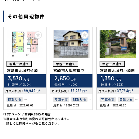
その他周辺物件
新築一戸建て
中古一戸建て
中古一戸建て
宮崎市大塚町竹原
宮崎市大塚町横立
宮崎市大塚町小原田
3,570
2,850
1,350
万円
万円
万円
31.55坪
5LDK
40.66坪
4LDK
30.33坪
4SDK
99,946
*
79,789
*
37,794
*
月々支払例：
円
月々支払例：
円
月々支払例：
円
間取り有
写真充実
間取り有
写真充実
間取り有
更新日：2026.08.06
更新日：2026.07.28
更新日：2026.06.25
駐車場2台可
50坪以上
50坪以上
4LDK以上
上下水道完備
*35年ローン / 金利0.950%の場合
※審査により金利は変わる可能性があります。
駐車場１台無料
詳しくは詳細ページをご覧ください。
上下水道完備
オール電化