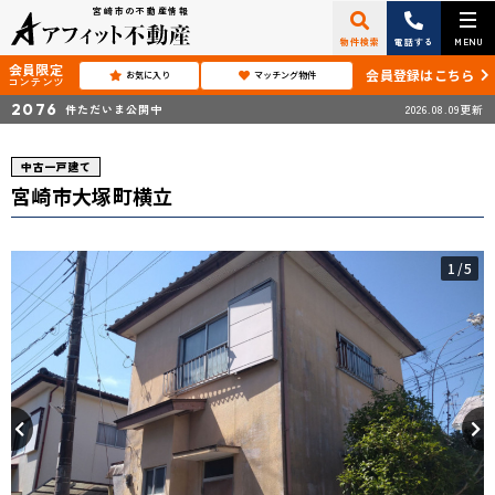
宮崎市の不動産情報
物件検索
電話する
MENU
会員限定
会員登録はこちら
お気に入り
マッチング物件
コンテンツ
2076
件ただいま公開中
2026.08.09更新
中古一戸建て
宮崎市大塚町横立
1
/5