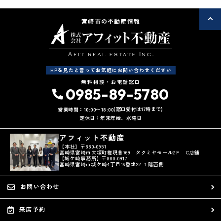
宮崎市の不動産情報
HPを見たと言ってお気軽にお問い合わせください
無料相談・お電話窓口
0985-89-5780
(窓口受付は17時まで)
営業時間：10:00〜18:00
定休日：年末年始、水曜日
アフィット不動産
【本社】〒880-0951
宮崎県宮崎市大塚町権現昔769 タクミヤモール2Ｆ C店舗
【城ケ崎事務所】〒880-0917
宮崎県宮崎市城ケ崎4丁目16番地22 １階西側
お問い合わせ
来店予約