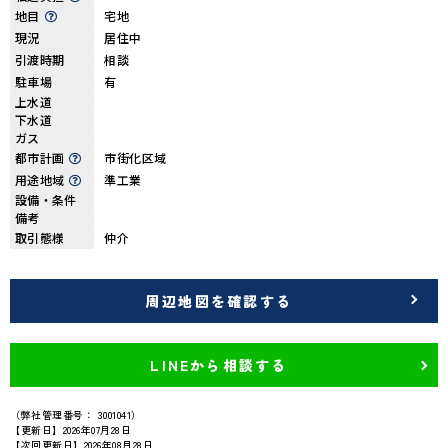
地目
宅地
現況
居住中
引渡時期
相談
駐車場
有
上水道
下水道
ガス
都市計画
市街化区域
用途地域
準工業
設備・条件
備考
取引態様
仲介
周辺地図を確認する
LINEから相談する
（弊社管理番号： 3001041）
【更新日】2026年07月28日
【次回更新日】2026年08月28日