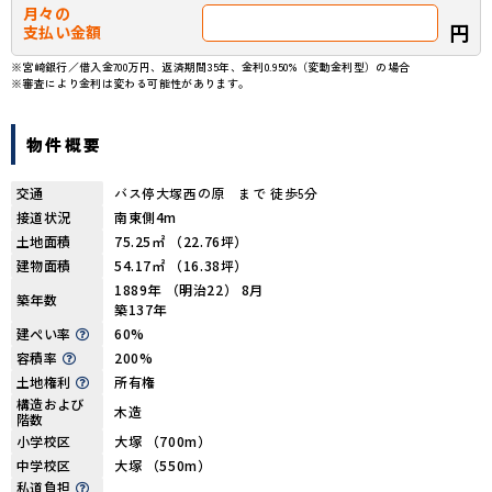
月々の
円
支払い金額
※宮崎銀行／借入金700万円、返済期間35年、金利0.950%（変動金利型）の場合
※審査により金利は変わる可能性があります。
物件概要
交通
バス停大塚西の原 まで 徒歩5分
接道状況
南東側4m
土地面積
75.25㎡ （22.76坪）
建物面積
54.17㎡ （16.38坪）
1889年 （明治22） 8月
築年数
築137年
建ぺい率
60%
容積率
200%
土地権利
所有権
構造および
木造
階数
小学校区
大塚 （700m）
中学校区
大塚 （550m）
私道負担