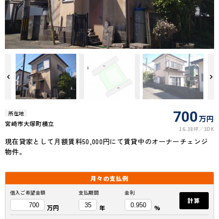
700
所在地
万円
宮崎市大塚町横立
16.38坪
3DK
現在貸家として月額賃料50,000円にて賃貸中のオーナーチェンジ
物件。
月々の
支払例
借入ご希望金額
支払期間
金利
計算
万円
年
%