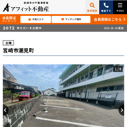
宮崎市の不動産情報
物件検索
電話する
MENU
会員限定
会員登録はこちら
お気に入り
マッチング物件
コンテンツ
2072
件ただいま公開中
2026.08.06更新
土地
宮崎市潮見町
1
/4