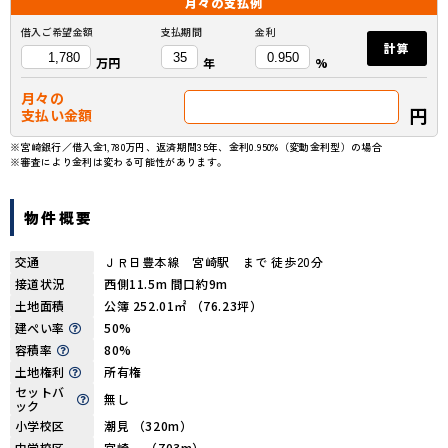
月々の
支払例
借入ご希望金額
支払期間
金利
計算
万円
年
%
月々の
円
支払い金額
※宮崎銀行／借入金1,780万円、返済期間35年、金利0.950%（変動金利型）の場合
※審査により金利は変わる可能性があります。
物件概要
交通
ＪＲ日豊本線 宮崎駅 まで 徒歩20分
接道状況
西側11.5m 間口約9m
土地面積
公簿 252.01㎡ （76.23坪）
建ぺい率
50%
容積率
80%
土地権利
所有権
セットバ
無し
ック
小学校区
潮見 （320m）
中学校区
宮崎 （703m）