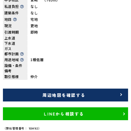
私道負担
なし
建築条件
なし
地目
宅地
現況
更地
引渡時期
即時
上水道
下水道
ガス
都市計画
用途地域
1種低層
設備・条件
備考
取引態様
仲介
周辺地図を確認する
LINEから相談する
（弊社管理番号： 1004163）