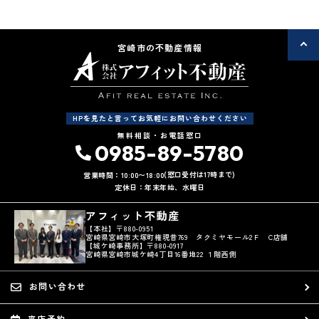
宮崎市の不動産情報
HPを見たと言ってお気軽にお問い合わせください
無料相談・お電話窓口
0985-89-5780
(窓口受付は17時まで)
営業時間：10:00〜18:00
定休日：年末年始、水曜日
アフィット不動産
【本社】〒880-0951
宮崎県宮崎市大塚町権現昔769 タクミヤモール2Ｆ C店舗
【城ケ崎事務所】〒880-0917
宮崎県宮崎市城ケ崎4丁目16番地22 １階西側
お問い合わせ
来店予約