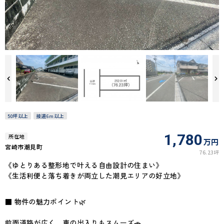
50坪以上
接道6ｍ以上
1,780
所在地
万円
宮崎市潮見町
76.23坪
《ゆとりある整形地で叶える自由設計の住まい》
《生活利便と落ち着きが両立した潮見エリアの好立地》
■ 物件の魅力ポイント🌿
前面道路が広く、車の出入りもスムーズ🚗