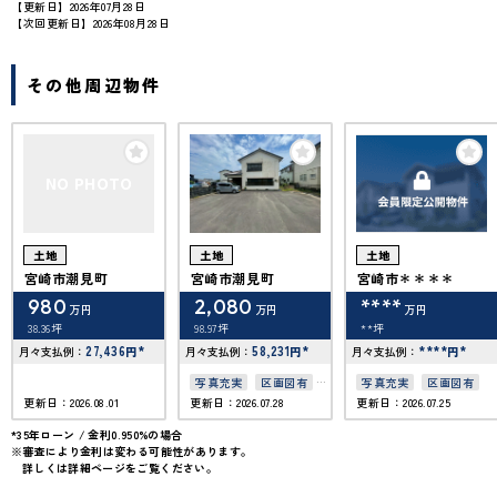
【更新日】2026年07月28日
【次回更新日】2026年08月28日
その他周辺物件
NO PHOTO
土地
土地
土地
宮崎市潮見町
宮崎市潮見町
宮崎市＊＊＊＊
980
2,080
****
万円
万円
万円
38.36坪
98.97坪
**坪
27,436
*
58,231
*
****
*
月々支払例：
円
月々支払例：
円
月々支払例：
円
写真充実
区画図有
写真充実
区画図有
更新日：2026.08.01
更新日：2026.07.28
更新日：2026.07.25
50坪以上
接道6ｍ以上
*35年ローン / 金利0.950%の場合
※審査により金利は変わる可能性があります。
上下水道完備
詳しくは詳細ページをご覧ください。