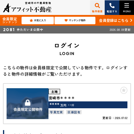
宮崎市の不動産情報
物件検索
電話する
MENU
会員限定
会員登録はこちら
お気に入り
マッチング物件
コンテンツ
2081
件ただいま公開中
2026.08.09更新
ログイン
LOGIN
こちらの物件は会員様限定で公開している物件です。ログインす
ると物件の詳細情報がご覧いただけます。
土地
宮崎市＊＊＊＊
****
万円
**坪
写真充実
区画図有
更新日：2026.07.02