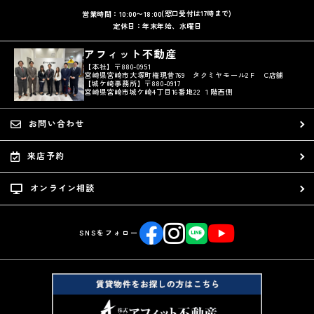
(窓口受付は17時まで)
営業時間：10:00〜18:00
定休日：年末年始、水曜日
アフィット不動産
【本社】〒880-0951
宮崎県宮崎市大塚町権現昔769 タクミヤモール2Ｆ C店舗
【城ケ崎事務所】〒880-0917
宮崎県宮崎市城ケ崎4丁目16番地22 １階西側
お問い合わせ
来店予約
オンライン相談
SNSをフォロー