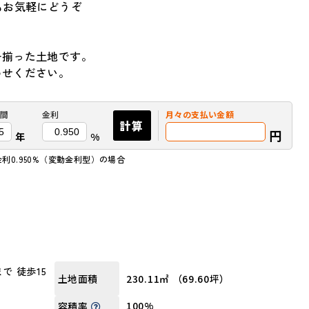
もお気軽にどうぞ
子揃った土地です。
わせください。
間
金利
月々の
支払い金額
計算
円
年
%
金利0.950%（変動金利型）の場合
で 徒歩15
230.11㎡ （69.60坪）
土地面積
100%
容積率