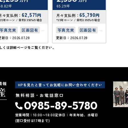
58.82坪
65.29坪
69.52坪
62,571
65,790
円
円
月々支払例：
月々支払例：
月々支
*35年ローン / 金利0.950%の場合
*35年ローン / 金利0.950%の場合
*35年ロー
写真充実
区画図有
写真充実
区画図有
写真充
更新日：2026.07.28
更新日：2026.07.28
更新日：20
50坪以上
50坪以上
50坪
しくは詳細ページをご覧ください。
情報
HPを見たと言ってお気軽にお問い合わせください
無料相談・お電話窓口
0985-89-5780
営業時間：10:00〜18:00
定休日：年末年始、水曜日
(窓口受付は17時まで)