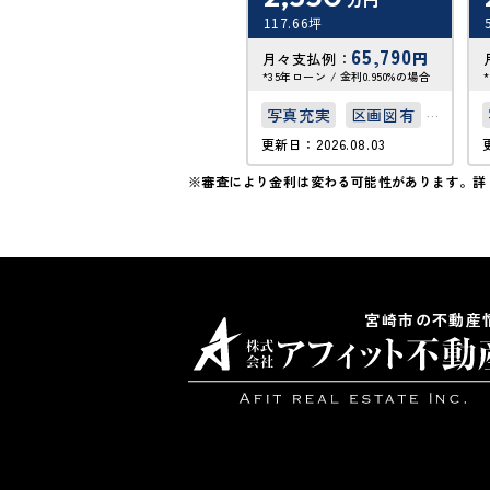
117.66坪
65,790
円
月々支払例：
*35年ローン / 金利0.950%の場合
写真充実
区画図有
更新日：2026.08.03
50坪以上
※審査により金利は変わる可能性があります。
詳
接道6ｍ以上
上下水道完備
宮崎市の不動産