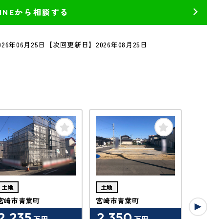
LINEから相談する
26年06月25日
【次回更新日】2026年08月25日
土地
土地
土地
宮崎市青葉町
宮崎市青葉町
宮崎市
2,235
2,350
2,8
万円
万円