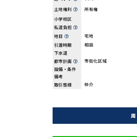
所有権
土地権利
小学校区
私道負担
宅地
地目
相談
引渡時期
下水道
市街化区域
都市計画
設備・条件
備考
仲介
取引態様
周