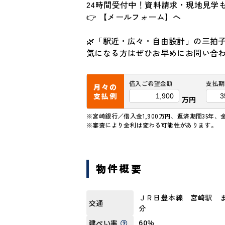
24時間受付中！資料請求・現地見学
👉 【メールフォーム】へ
🌿「駅近・広々・自由設計」の三拍
気になる方はぜひお早めにお問い合
借入ご希望金額
支払期
月々の
支払例
万円
※宮崎銀行／借入金1,900万円、返済期間35年、
※審査により金利は変わる可能性があります。
物件概要
ＪＲ日豊本線 宮崎駅 ま
交通
分
60%
建ぺい率