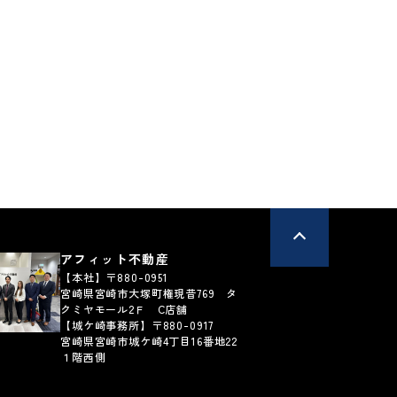
**坪
79,761
****
円
円
払例：
月々支払例：
ン / 金利0.950%の場合
*35年ローン / 金利0.950%の場合
実
区画図有
写真充実
区画図有
26.07.28
更新日：2026.06.13
以上
接道6ｍ以上
アフィット不動産
【本社】〒880-0951
宮崎県宮崎市大塚町権現昔769 タ
クミヤモール2Ｆ C店舗
【城ケ崎事務所】〒880-0917
宮崎県宮崎市城ケ崎4丁目16番地22
１階西側