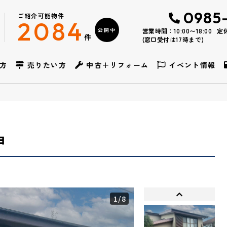
0985
ご紹介可能物件
2084
公開中
営業時間：10:00〜18:00
定
件
(窓口受付は17時まで)
方
売りたい方
中古＋リフォーム
イベント情報
甲
1
/8