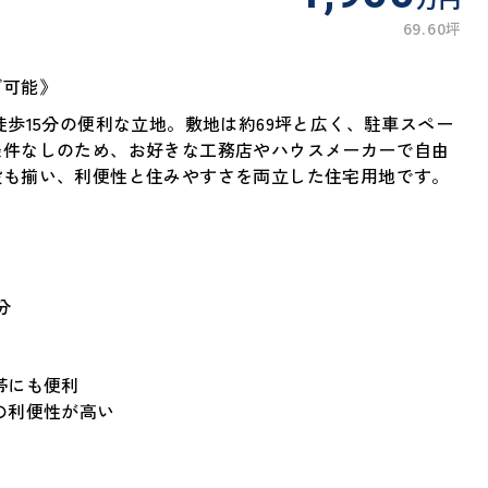
69.60坪
グ可能》
徒歩15分の便利な立地。敷地は約69坪と広く、駐車スペー
条件なしのため、お好きな工務店やハウスメーカーで自由
設も揃い、利便性と住みやすさを両立した住宅用地です。
分
帯にも便利
の利便性が高い