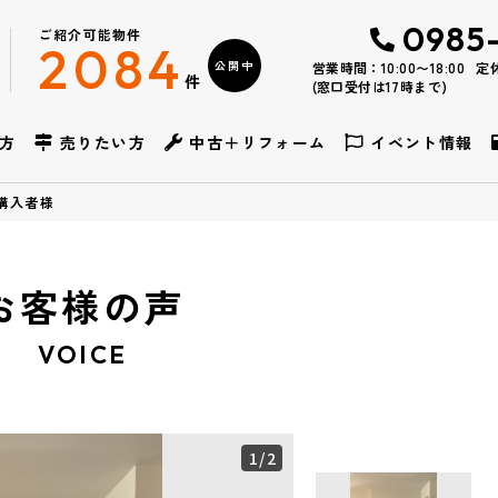
0985
ご紹介可能物件
2084
公開中
営業時間：10:00〜18:00
定
件
(窓口受付は17時まで)
方
売りたい方
中古＋リフォーム
イベント情報
購入者様
お客様の声
VOICE
1
/2