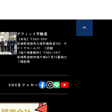
アフィット不動産
【本社】〒880-0951
宮崎県宮崎市大塚町権現昔769 タ
クミヤモール2Ｆ C店舗
【城ケ崎事務所】〒880-0917
宮崎県宮崎市城ケ崎4丁目16番地22
１階西側
SNSをフォロー