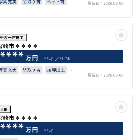
写真充実
間取り有
ペット可
更新日：2026.08.05
オートロック
中古一戸建て
宮崎市＊＊＊＊
****
万円
**坪
*LDK
写真充実
間取り有
50坪以上
更新日：2026.08.05
4LDK以上
土地
宮崎市＊＊＊＊
****
万円
**坪