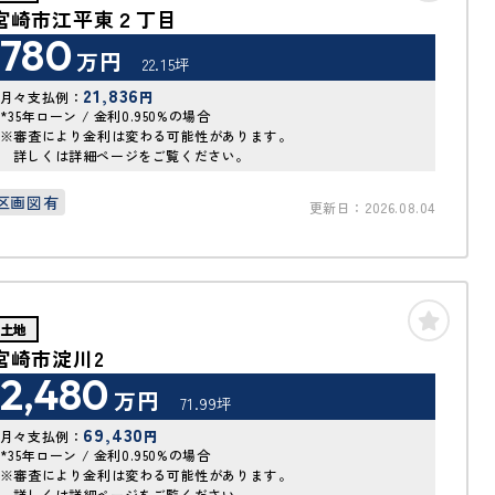
宮崎市江平東２丁目
780
万円
22.15坪
21,836
月々支払例：
円
*35年ローン / 金利0.950%の場合
※審査により金利は変わる可能性があります。
詳しくは詳細ページをご覧ください。
区画図有
更新日：2026.08.04
土地
宮崎市淀川2
2,480
万円
71.99坪
69,430
月々支払例：
円
*35年ローン / 金利0.950%の場合
※審査により金利は変わる可能性があります。
詳しくは詳細ページをご覧ください。