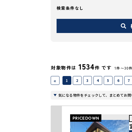
検索条件なし
1534
対象物件は
件 です
1件〜30
«
1
2
3
4
5
6
7
気になる物件をチェックして、まとめてお問
PRICEDOWN