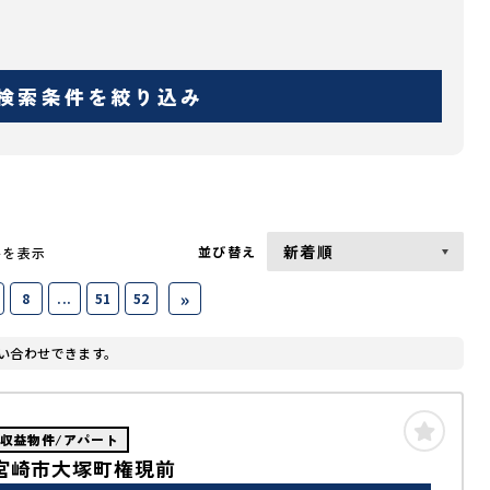
検索条件を
絞り込み
並び替え
件を表示
»
8
...
51
52
い合わせできます。
収益物件/アパート
宮崎市大塚町権現前