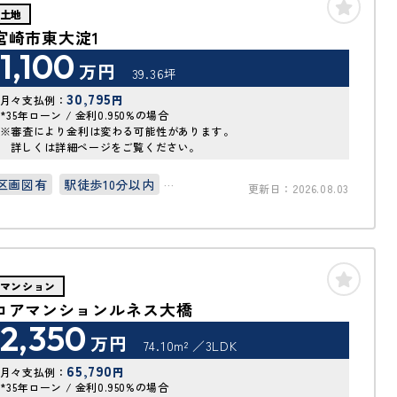
土地
宮崎市東大淀1
1,100
万円
39.36坪
30,795
月々支払例：
円
*35年ローン / 金利0.950%の場合
※審査により金利は変わる可能性があります。
詳しくは詳細ページをご覧ください。
区画図有
駅徒歩10分以内
更新日：2026.08.03
接道6ｍ以上
マンション
コアマンションルネス大橋
2,350
万円
74.10m²
3LDK
65,790
月々支払例：
円
*35年ローン / 金利0.950%の場合