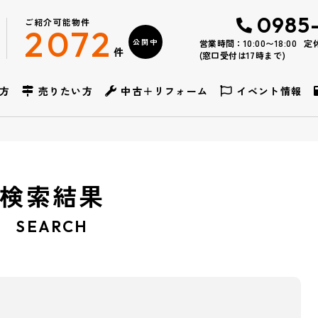
0985
ご紹介可能物件
2072
公開中
営業時間：10:00〜18:00
定
件
(窓口受付は17時まで)
方
売りたい方
中古＋リフォーム
イベント情報
検索結果
SEARCH