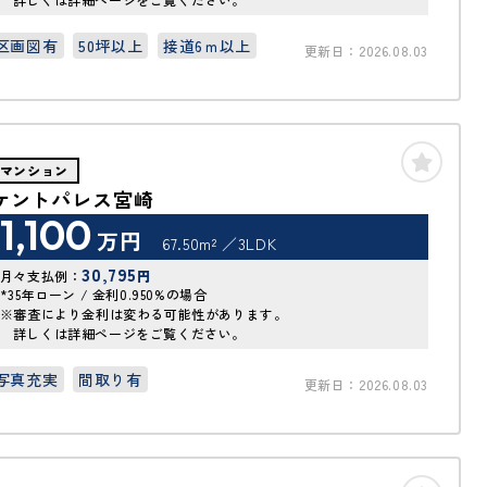
区画図有
50坪以上
接道6ｍ以上
更新日：2026.08.03
マンション
ケントパレス宮崎
1,100
万円
67.50m²
3LDK
30,795
月々支払例：
円
*35年ローン / 金利0.950%の場合
※審査により金利は変わる可能性があります。
詳しくは詳細ページをご覧ください。
写真充実
間取り有
更新日：2026.08.03