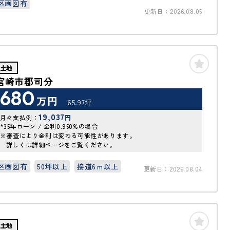
区画図有
更新日：2026.08.05
土地
宮崎市郡司分
680
万円
65.97坪
19,037
月々支払例：
円
*35年ローン / 金利0.950%の場合
※審査により金利は変わる可能性があります。
詳しくは詳細ページをご覧ください。
区画図有
50坪以上
接道6ｍ以上
更新日：2026.08.04
土地