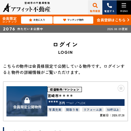
宮崎市の不動産情報
物件検索
電話する
MENU
会員限定
会員登録はこちら
お気に入り
マッチング物件
コンテンツ
2076
件ただいま公開中
2026.08.09更新
ログイン
LOGIN
こちらの物件は会員様限定で公開している物件です。ログインす
ると物件の詳細情報がご覧いただけます。
収益物件/マンション
宮崎市＊＊＊＊
****
万円
**m²
*LDK
写真充実
間取り有
リフォーム済
50坪以上
更新日：2026.07.28
接道6ｍ以上
駐車場１台無料
上下水道完備