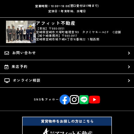
(窓口受付は17時まで)
営業時間：10:00〜18:00
定休日：年末年始、水曜日
アフィット不動産
【本社】〒880-0951
宮崎県宮崎市大塚町権現昔769 タクミヤモール2Ｆ C店舗
【城ケ崎事務所】〒880-0917
宮崎県宮崎市城ケ崎4丁目16番地22 １階西側
お問い合わせ
来店予約
オンライン相談
SNSをフォロー