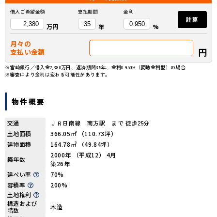
借入ご希望金額
支払期間
金利
計算
万円
年
%
月々の
円
支払い金額
※宮崎銀行／借入金2,380万円、返済期間35年、金利0.950%（変動金利型）の場合
※審査により金利は変わる可能性があります。
物件概要
交通
ＪＲ日南線 南方駅 まで 徒歩25分
土地面積
366.05㎡ （110.73坪）
建物面積
164.78㎡ （49.84坪）
2000年 （平成12） 4月
築年数
築26年
建ぺい率
70%
容積率
200%
土地権利
構造および
木造
階数