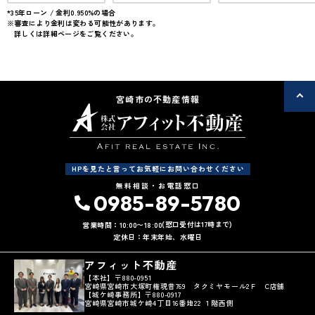
駐車場１台無料
50坪以上
*35年ローン / 金利0.950%の場合
※審査により金利は変わる可能性があります。
上下水道完備
接道6ｍ以上
詳しくは詳細ページをご覧ください。
宮崎市の不動産情報
HPを見たと言ってお気軽にお問い合わせください
無料相談・お電話窓口
0985-89-5780
(窓口受付は17時まで)
営業時間：10:00〜18:00
定休日：年末年始、水曜日
アフィット不動産
【本社】〒880-0951
宮崎県宮崎市大塚町権現昔769 タクミヤモール2Ｆ C店舗
【城ケ崎事務所】〒880-0917
宮崎県宮崎市城ケ崎4丁目16番地22 １階西側