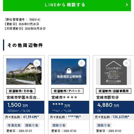
LINEから相談する
（弊社管理番号： 7000314）
【更新日】2026年07月28日
【次回更新日】2026年08月28日
その他周辺物件
収益物件/その他
収益物件/アパート
収益物件/店舗事務所
宮崎市学園木花台南
宮崎市＊＊＊＊
宮崎市郡司分
３丁目
1,500
****
4,880
万円
万円
万円
107.66m²
3LDK
**m²
*LDK
1R
41,994
*
****
*
136,621
*
月々支払例：
円
月々支払例：
円
月々支払例：
円
写真充実
間取り有
間取り有
間取り有
更新日：2026.07.25
更新日：2026.07.02
更新日：2026.07.02
駐車場2台可
駐車場2台可