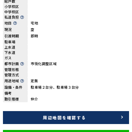
総戸数
小学校区
中学校区
私道負担
地目
宅地
現況
空
引渡時期
即時
駐車場
上水道
下水道
ガス
都市計画
市街化調整区域
管理形態
管理方式
用途地域
定無
設備・条件
駐車場２台分、駐車場３台分
備考
取引態様
仲介
周辺地図を確認する