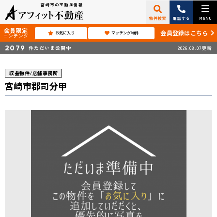
宮崎市の不動産情報
物件検索
電話する
MENU
会員限定
会員登録はこちら
お気に入り
マッチング物件
コンテンツ
2079
件ただいま公開中
2026.08.07更新
収益物件/店舗事務所
宮崎市郡司分甲