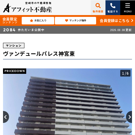
宮崎市の不動産情報
物件検索
電話する
MENU
会員限定
会員登録はこちら
お気に入り
マッチング物件
コンテンツ
2084
件ただいま公開中
2026.08.08更新
マンション
ヴァンデュールパレス神宮東
PRICEDOWN
1
/6