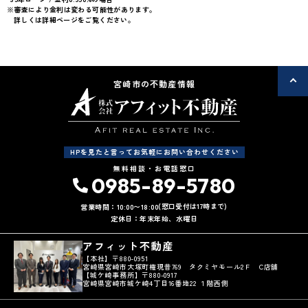
※審査により金利は変わる可能性があります。
詳しくは詳細ページをご覧ください。
宮崎市の不動産情報
HPを見たと言ってお気軽にお問い合わせください
無料相談・お電話窓口
0985-89-5780
(窓口受付は17時まで)
営業時間：10:00〜18:00
定休日：年末年始、水曜日
アフィット不動産
【本社】〒880-0951
宮崎県宮崎市大塚町権現昔769 タクミヤモール2Ｆ C店舗
【城ケ崎事務所】〒880-0917
宮崎県宮崎市城ケ崎4丁目16番地22 １階西側