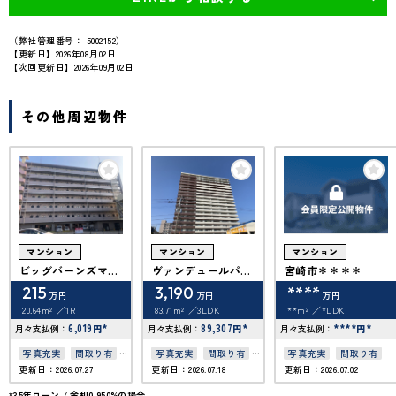
（弊社管理番号： 5002152）
【更新日】2026年08月02日
【次回更新日】2026年09月02日
その他周辺物件
マンション
マンション
マンション
ビッグバーンズマン
ヴァンデュールパレ
宮崎市＊＊＊＊
ションサンコート神
ス神宮東
215
3,190
****
万円
万円
万円
宮東
20.64m²
1R
83.71m²
3LDK
**m²
*LDK
6,019
*
89,307
*
****
*
月々支払例：
円
月々支払例：
円
月々支払例：
円
写真充実
間取り有
写真充実
間取り有
写真充実
間取り有
更新日：2026.07.27
更新日：2026.07.18
更新日：2026.07.02
駅徒歩10分以内
ペット可
オートロック
*35年ローン / 金利0.950%の場合