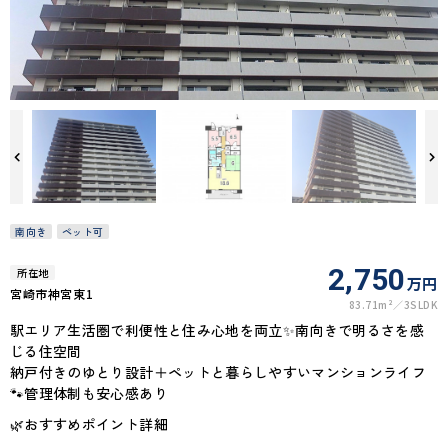
南向き
ペット可
2,750
所在地
万円
宮崎市神宮東1
83.71m²
3SLDK
駅エリア生活圏で利便性と住み心地を両立✨南向きで明るさを感
じる住空間
納戸付きのゆとり設計＋ペットと暮らしやすいマンションライフ
🐾管理体制も安心感あり
🌿おすすめポイント詳細