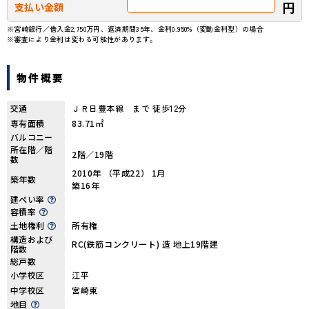
円
支払い金額
※宮崎銀行／借入金2,750万円、返済期間35年、金利0.950%（変動金利型）の場合
※審査により金利は変わる可能性があります。
物件概要
交通
ＪＲ日豊本線 まで 徒歩12分
専有面積
83.71㎡
バルコニー
所在階／階
2階／19階
数
2010年 （平成22） 1月
築年数
築16年
建ぺい率
容積率
土地権利
所有権
構造および
RC(鉄筋コンクリート) 造 地上19階建
階数
総戸数
小学校区
江平
中学校区
宮崎東
地目