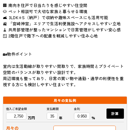
🏢 南向き住戸で日当たりを感じやすい住空間
🐶 ペット相談可で大切な家族と暮らせる環境
🛋 3LDK+S（納戸）で収納や趣味スペースにも活用可能
🚉 「宮崎神宮」エリアで生活利便施設へアクセスしやすい立地
🧹 共用部管理が整ったマンションで日常管理がしやすい安心感
🪟 2階住戸で階下への配慮を軽減しやすい住み心地
🏡物件ポイント
室内は生活動線が取りやすい間取りで、家族時間とプライベート
空間のバランスが取りやすい設計です。
周辺環境も整っており、日常の買い物や通勤・通学の利便性を重
視する方にも検討しやすい住まいです。
月々の
支払例
借入ご希望金額
支払期間
金利
計算
万円
年
%
月々の