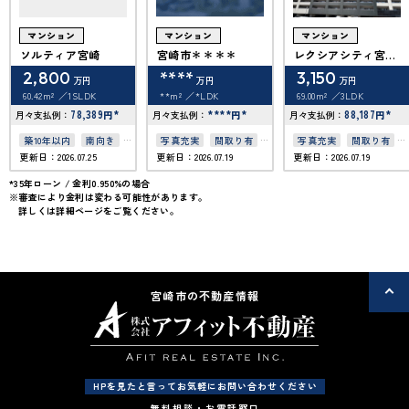
マンション
マンション
マンション
ソルティア宮崎
宮崎市＊＊＊＊
レクシアシティ宮崎
中央レジデンス
2,800
****
3,150
万円
万円
万円
60.42m²
1SLDK
**m²
*LDK
69.00m²
3LDK
78,389
*
****
*
88,187
*
月々支払例：
円
月々支払例：
円
月々支払例：
円
築10年以内
南向き
写真充実
間取り有
写真充実
間取り有
更新日：2026.07.25
更新日：2026.07.19
更新日：2026.07.19
駅徒歩10分以内
南向き
築10年以内
ペット可
角部屋
オートロック
ペット可
*35年ローン / 金利0.950%の場合
※審査により金利は変わる可能性があります。
上下水道完備
詳しくは詳細ページをご覧ください。
宮崎市の不動産情報
HPを見たと言ってお気軽にお問い合わせください
無料相談・お電話窓口