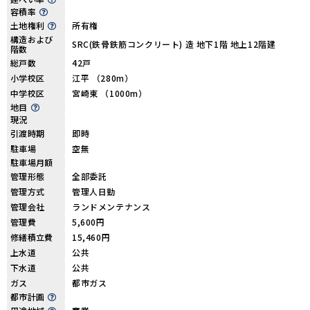
容積率
土地権利
所有権
構造および
SRC(鉄骨鉄筋コンクリート) 造 地下1階 地上12階建
階数
総戸数
42戸
小学校区
江平 （280m）
中学校区
宮崎東 （1000m）
地目
現況
引渡時期
即時
駐車場
空無
駐車場月額
管理形態
全部委託
管理方式
管理人日勤
管理会社
ランドメンテナンス
管理費
5,600円
修繕積立費
15,460円
上水道
公共
下水道
公共
ガス
都市ガス
都市計画