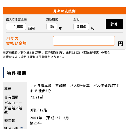
月々の
支払例
借入ご希望金額
支払期間
金利
計算
万円
年
%
月々の
円
支払い金額
※宮崎銀行／借入金1,980万円、返済期間35年、金利0.950%（変動金利型）の場合
※審査により金利は変わる可能性があります。
物件概要
ＪＲ日豊本線 宮崎駅 バス5分乗車 バス停橘通5丁目
交通
まで 徒歩3分
専有面積
73.71㎡
バルコニー
所在階／階
3階／12階
数
2001年 （平成13） 5月
築年数
築25年
建ぺい率