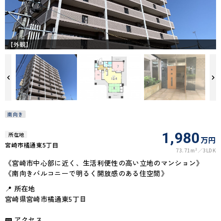
【外観】
南向き
1,980
所在地
万円
宮崎市橘通東5丁目
73.71m²
3LDK
《宮崎市中心部に近く、生活利便性の高い立地のマンション》
《南向きバルコニーで明るく開放感のある住空間》
📍 所在地
宮崎県宮崎市橘通東5丁目
🚃 アクセス