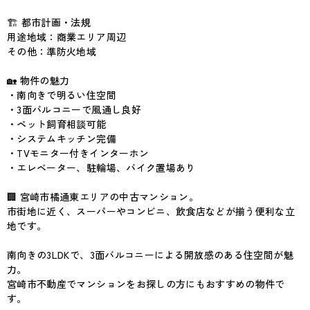
🏗 都市計画・法規
用途地域：商業エリア周辺
その他：準防火地域
🏡 物件の魅力
・南向きで明るい住空間
・3面バルコニーで風通し良好
・ペット飼育相談可能
・システムキッチン完備
・TVモニター付きインターホン
・エレベーター、駐輪場、バイク置場あり
🏢 宮崎市橘通東エリアの中古マンション。
市街地に近く、スーパーやコンビニ、飲食店などが揃う便利な立
地です。
南向きの3LDKで、3面バルコニーによる開放感のある住空間が魅
力。
宮崎市不動産でマンションをお探しの方にもおすすめの物件で
す。