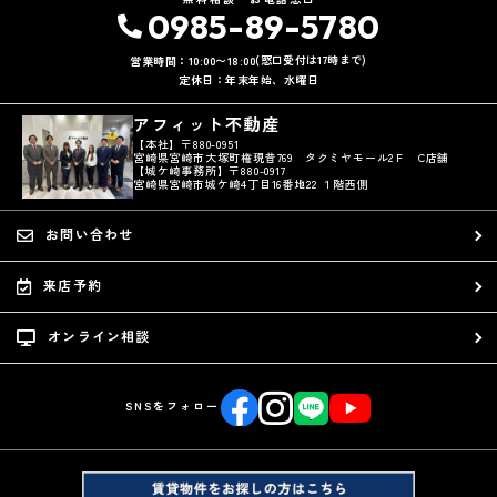
0985-89-5780
(窓口受付は17時まで)
営業時間：10:00〜18:00
定休日：年末年始、水曜日
アフィット不動産
【本社】〒880-0951
宮崎県宮崎市大塚町権現昔769 タクミヤモール2Ｆ C店舗
【城ケ崎事務所】〒880-0917
宮崎県宮崎市城ケ崎4丁目16番地22 １階西側
お問い合わせ
来店予約
オンライン相談
SNSをフォロー