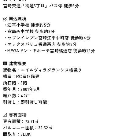
宮崎交通「橘通5丁目」バス停 徒歩3分
🌿 周辺環境
・江平小学校 徒歩約5分
・宮崎西中学校 徒歩約8分
・セブンイレブン宮崎江平中町店 徒歩約4分
・マックスバリュ橘通西店 徒歩約8分
・MEGAドン・キホーテ宮崎橘通店 徒歩約12分
🏢 建物概要
建物名：エイルヴィラグランシス橘通り
構造：RC造12階建
所在階：3階
築年月：2001年5月
総戸数：42戸
引渡し：即引渡し可能
📐 専有面積
専有面積：73.71㎡
バルコニー面積：32.52㎡
間取り：3LDK