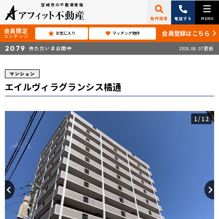
宮崎市の不動産情報
物件検索
電話する
MENU
会員限定
会員登録はこちら
お気に入り
マッチング物件
コンテンツ
2079
件ただいま公開中
2026.08.07更新
マンション
エイルヴィラグランシス橘通
1
/12