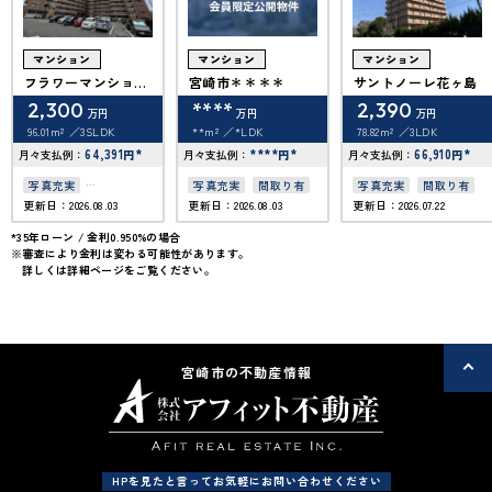
マンション
マンション
マンション
フラワーマンション
宮崎市＊＊＊＊
サントノーレ花ヶ島
神宮北
2,300
****
2,390
万円
万円
万円
96.01m²
3SLDK
**m²
*LDK
78.82m²
3LDK
64,391
*
****
*
66,910
*
月々支払例：
円
月々支払例：
円
月々支払例：
円
写真充実
写真充実
間取り有
写真充実
間取り有
更新日：2026.08.03
更新日：2026.08.03
更新日：2026.07.22
南面バルコニー
上下水道完備
*35年ローン / 金利0.950%の場合
※審査により金利は変わる可能性があります。
角部屋
詳しくは詳細ページをご覧ください。
宮崎市の不動産情報
HPを見たと言ってお気軽にお問い合わせください