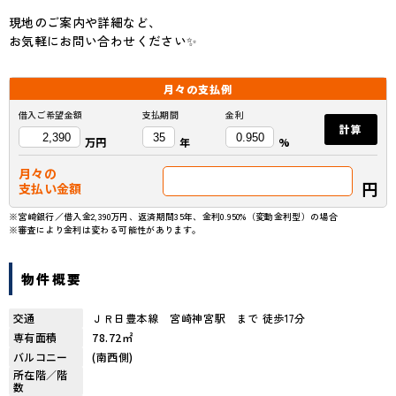
現地のご案内や詳細など、
お気軽にお問い合わせください✨
月々の
支払例
借入ご希望金額
支払期間
金利
計算
万円
年
%
月々の
円
支払い金額
※宮崎銀行／借入金2,390万円、返済期間35年、金利0.950%（変動金利型）の場合
※審査により金利は変わる可能性があります。
物件概要
交通
ＪＲ日豊本線 宮崎神宮駅 まで 徒歩17分
専有面積
78.72㎡
バルコニー
(南西側)
所在階／階
数