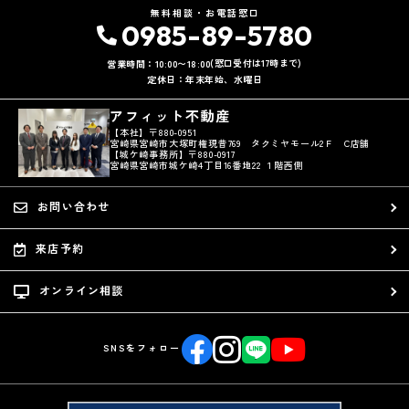
無料相談・お電話窓口
0985-89-5780
(窓口受付は17時まで)
営業時間：10:00〜18:00
定休日：年末年始、水曜日
アフィット不動産
【本社】〒880-0951
宮崎県宮崎市大塚町権現昔769 タクミヤモール2Ｆ C店舗
【城ケ崎事務所】〒880-0917
宮崎県宮崎市城ケ崎4丁目16番地22 １階西側
お問い合わせ
来店予約
オンライン相談
SNSをフォロー