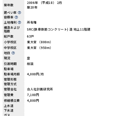
2006年 （平成18） 2月
築年数
築20年
建ぺい率
容積率
土地権利
所有権
構造および
SRC(鉄骨鉄筋コンクリート) 造 地上11階建
階数
総戸数
63戸
小学校区
東大宮 （800m）
中学校区
東大宮 （950m）
地目
現況
空
引渡時期
相談
駐車場
駐車場月額
4,000円/月
管理形態
管理方式
管理会社
合人社計画研究所
管理費
7,100円
修繕積立費
4,800円
上水道
下水道
ガス