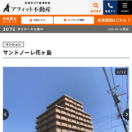
宮崎市の不動産情報
物件検索
電話する
MENU
会員限定
会員登録はこちら
お気に入り
マッチング物件
コンテンツ
2072
件ただいま公開中
2026.08.06更新
マンション
サントノーレ花ヶ島
1
/12