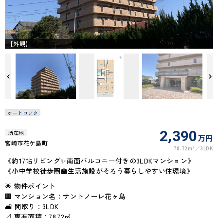
【外観】
オートロック
2,390
所在地
万円
宮崎市花ケ島町
78.72m²
3LDK
《約17帖リビング✨南面バルコニー付きの3LDKマンション》
《小中学校徒歩圏🏫生活施設がそろう暮らしやすい住環境》
🌟 物件ポイント
🏢 マンション名：サントノーレ花ヶ島
🛋 間取り：3LDK
📐 専有面積：78.72㎡