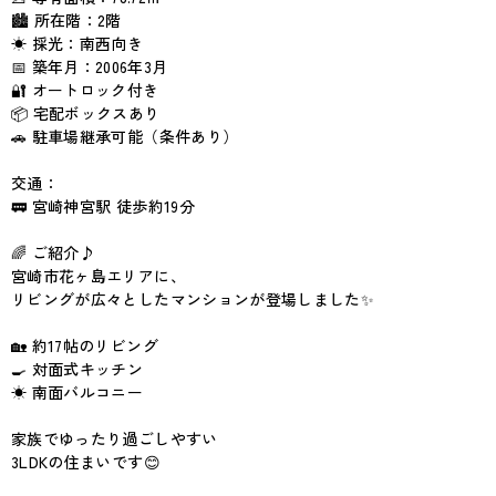
🏙 所在階：2階
☀ 採光：南西向き
📅 築年月：2006年3月
🔐 オートロック付き
📦 宅配ボックスあり
🚗 駐車場継承可能（条件あり）
交通：
🚃 宮崎神宮駅 徒歩約19分
🌈 ご紹介♪
宮崎市花ヶ島エリアに、
リビングが広々としたマンションが登場しました✨
🏡 約17帖のリビング
🍳 対面式キッチン
☀ 南面バルコニー
家族でゆったり過ごしやすい
3LDKの住まいです😊