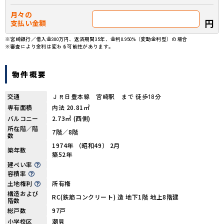
月々の
円
支払い金額
※宮崎銀行／借入金300万円、返済期間35年、金利0.950%（変動金利型）の場合
※審査により金利は変わる可能性があります。
物件概要
交通
ＪＲ日豊本線 宮崎駅 まで 徒歩18分
専有面積
内法 20.81㎡
バルコニー
2.73㎡ (西側)
所在階／階
7階／8階
数
1974年 （昭和49） 2月
築年数
築52年
建ぺい率
容積率
土地権利
所有権
構造および
RC(鉄筋コンクリート) 造 地下1階 地上8階建
階数
総戸数
97戸
小学校区
潮見