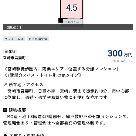
【間取り】
リフォーム済
上下水道完備
300
所在地
万円
宮崎市吾妻町
20.81m²
1K
《宮崎駅徒歩圏内、商業エリアに位置する分譲マンション》
《7階部分×バス・トイレ別の1Kタイプ》
📍 所在地・アクセス
宮崎市吾妻町。日豊本線「宮崎」駅まで徒歩約18分。市中心部
に位置し、通勤・通学やお買い物にも便利な立地です。
🏢 建物概要
RC造・地上8階建の7階部分。総戸数97戸の分譲マンションで、
管理組合あり・管理会社へ全部委託の管理体制です。
🏠 間取り・専有面積