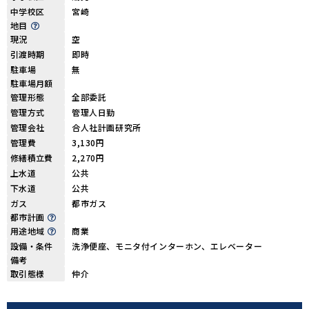
中学校区
宮崎
地目
現況
空
引渡時期
即時
駐車場
無
駐車場月額
管理形態
全部委託
管理方式
管理人日勤
管理会社
合人社計画研究所
管理費
3,130円
修繕積立費
2,270円
上水道
公共
下水道
公共
ガス
都市ガス
都市計画
用途地域
商業
設備・条件
洗浄便座、モニタ付インターホン、エレベーター
備考
取引態様
仲介