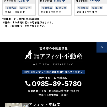
6,999
*
9,798
*
****
*
月々支払例：
円
月々支払例：
円
月々支払例：
円
写真充実
間取り有
写真充実
間取り有
写真充実
間取り有
更新日：2026.07.19
更新日：2026.06.23
更新日：2026.01.25
*35年ローン / 金利0.950%の場合
※審査により金利は変わる可能性があります。
詳しくは詳細ページをご覧ください。
宮崎市の不動産情報
HPを見たと言ってお気軽にお問い合わせください
無料相談・お電話窓口
0985-89-5780
(窓口受付は17時まで)
営業時間：10:00〜18:00
定休日：年末年始、水曜日
アフィット不動産