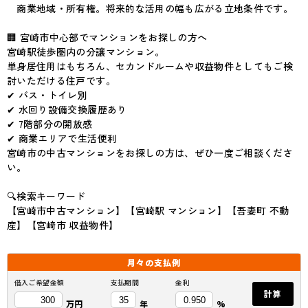
商業地域・所有権。将来的な活用の幅も広がる立地条件です。
🏢 宮崎市中心部でマンションをお探しの方へ
宮崎駅徒歩圏内の分譲マンション。
単身居住用はもちろん、セカンドルームや収益物件としてもご検
討いただける住戸です。
✔ バス・トイレ別
✔ 水回り設備交換履歴あり
✔ 7階部分の開放感
✔ 商業エリアで生活便利
宮崎市の中古マンションをお探しの方は、ぜひ一度ご相談くださ
い。
🔍検索キーワード
【宮崎市中古マンション】【宮崎駅 マンション】【吾妻町 不動
産】【宮崎市 収益物件】
月々の
支払例
借入ご希望金額
支払期間
金利
計算
万円
年
%