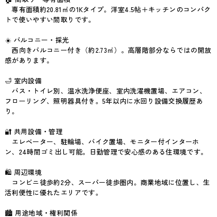
専有面積約20.81㎡の1Kタイプ。洋室4.5帖＋キッチンのコンパク
トで使いやすい間取りです。
☀️ バルコニー・採光
西向きバルコニー付き（約2.73㎡）。高層階部分ならではの開放
感があります。
🛁 室内設備
バス・トイレ別、温水洗浄便座、室内洗濯機置場、エアコン、
フローリング、照明器具付き。5年以内に水回り設備交換履歴あ
り。
🔐 共用設備・管理
エレベーター、駐輪場、バイク置場、モニター付インターホ
ン、24時間ゴミ出し可能。日勤管理で安心感のある住環境です。
🛍 周辺環境
コンビニ徒歩約2分、スーパー徒歩圏内。商業地域に位置し、生
活利便性に優れたエリアです。
🏙 用途地域・権利関係