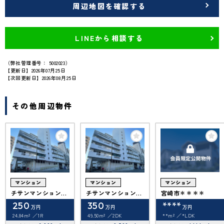
周辺地図を確認する
LINEから相談する
（弊社管理番号： 5002023）
【更新日】2026年07月25日
【次回更新日】2026年08月25日
その他周辺物件
マンション
マンション
マンション
チサンマンション宮
チサンマンション宮
宮崎市＊＊＊＊
崎大淀川畔
崎大淀川畔
250
350
****
万円
万円
万円
24.84m²
1R
49.50m²
2DK
**m²
*LDK