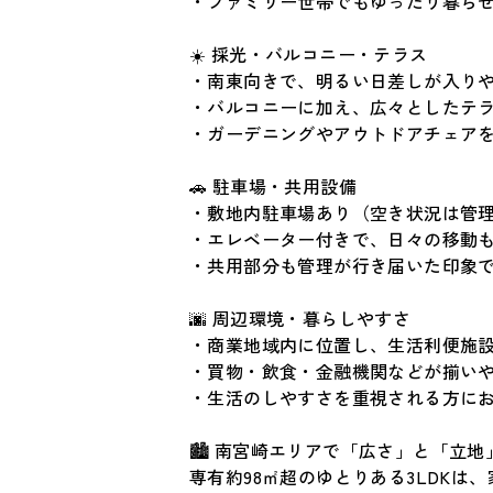
・ファミリー世帯でもゆったり暮ら
☀️ 採光・バルコニー・テラス
・南東向きで、明るい日差しが入り
・バルコニーに加え、広々としたテ
・ガーデニングやアウトドアチェア
🚗 駐車場・共用設備
・敷地内駐車場あり（空き状況は管
・エレベーター付きで、日々の移動
・共用部分も管理が行き届いた印象
🌆 周辺環境・暮らしやすさ
・商業地域内に位置し、生活利便施
・買物・飲食・金融機関などが揃い
・生活のしやすさを重視される方に
🏙️ 南宮崎エリアで「広さ」と「立
専有約98㎡超のゆとりある3LDK