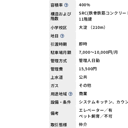
400%
容積率
SRC(鉄骨鉄筋コンクリート
構造および
階数
11階建
大淀 （210m）
小学校区
地目
即時
引渡時期
7,000〜10,000円/月
駐車場月額
管理人日勤
管理方式
15,500円
管理費
公共
上水道
その他
ガス
商業
用途地域
システムキッチン、カウ
設備・条件
エレベーター／有
備考
ペット飼育／不可
仲介
取引態様