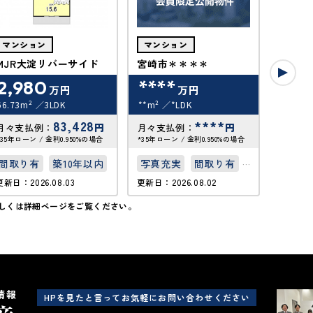
マンション
マンション
マンシ
MJR大淀リバーサイド
宮崎市＊＊＊＊
宮崎市
2,980
****
***
万円
万円
66.73m²
3LDK
**m²
*LDK
**m²
83,428
****
円
円
月々支払例：
月々支払例：
月々支
*35年ローン / 金利0.950%の場合
*35年ローン / 金利0.950%の場合
*35年ロー
間取り有
築10年以内
写真充実
間取り有
写真充
更新日：2026.08.03
更新日：2026.08.02
更新日：20
上下水道完備
オートロック
上下水
しくは詳細ページをご覧ください。
オール電化
オール
オール電化住宅
情報
HPを見たと言ってお気軽にお問い合わせください