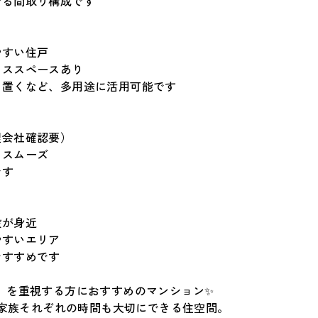
せる間取り構成です
やすい住戸
ラススペースあり
を置くなど、多用途に活用可能です
理会社確認要）
もスムーズ
です
設が身近
やすいエリア
おすすめです
地」を重視する方におすすめのマンション✨
は、家族それぞれの時間も大切にできる住空間。