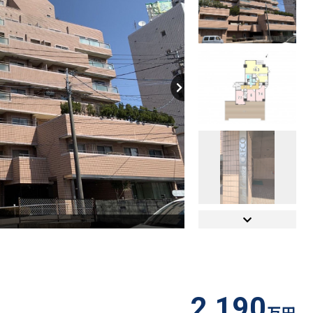
【間取り】
2,190
万円