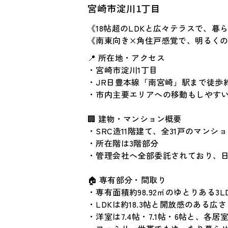
宮崎市淀川1丁目
《18帖超のLDKと広々テラスで、暮
《南東向き×角住戸感覚で、明るく
📍 所在地・アクセス
・宮崎市淀川1丁目
・JR日豊本線「南宮崎」駅まで徒歩約
・市内主要エリアへの移動もしやす
🏢 建物・マンション概要
・SRC造11階建て、全31戸のマンシ
・所在階は3階部分
・管理会社へ全部委託されており、
🏠 専有部分・間取り
・専有面積約98.92㎡のゆとりある3L
・LDKは約18.3帖と開放感のある広さ
・洋室は7.4帖・7.1帖・6帖と、各