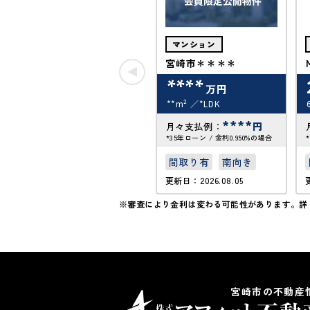
マンション
宮崎市＊＊＊＊
****
万円
**m²
*LDK
****
円
月々支払例：
*35年ローン / 金利0.950%の場合
間取り有
南向き
更新日：2026.08.05
※審査により金利は変わる可能性があります。
詳
宮崎市の不動産