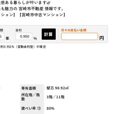
感ある暮らしが叶います🌿
も魅力の 宮崎市不動産 情報です。
ンション】【宮崎市中古マンション】
間
金利
月々の
支払い金額
計算
円
年
%
利0.950%（変動金利型）の場合
分
壁芯 98.92㎡
専有面積
所在階／階
3階／11階
数
80%
建ぺい率