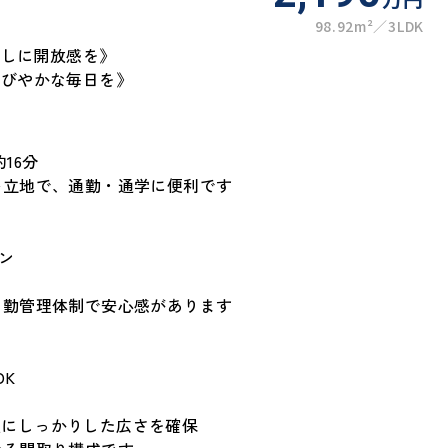
98.92m²
3LDK
らしに開放感を》
のびやかな毎日を》
16分
い立地で、通勤・通学に便利です
ョン
日勤管理体制で安心感があります
DK
居室にしっかりした広さを確保