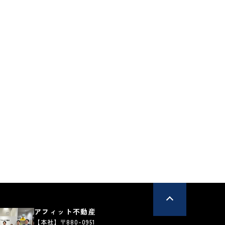
ョン
マンション
＊＊＊＊
宮崎市＊＊＊＊
*
****
万円
万円
*LDK
**m²
*LDK
****
****
円
円
払例：
月々支払例：
ン / 金利0.950%の場合
*35年ローン / 金利0.950%の場合
実
間取り有
写真充実
間取り有
26.05.29
更新日：2026.05.27
道完備
電化
アフィット不動産
【本社】〒880-0951