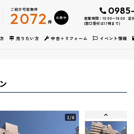
0985
ご紹介可能物件
2072
公開中
営業時間：10:00〜18:00
定
件
(窓口受付は17時まで)
方
売りたい方
中古＋リフォーム
イベント情報
ン
1
/8