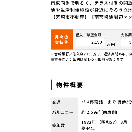
南東向きで明るく、テラス付きの開放
駅や生活利便施設が身近にそろう立地
【宮崎市不動産】【南宮崎駅周辺マ
借入ご希望金額
支払期
月々の
支払例
万円
※宮崎銀行／借入金2,190万円、返済期間35年、金
※審査により金利は変わる可能性があります。
物件概要
バス停南詰 まで 徒歩2
交通
約 2.59㎡ (南東側)
バルコニー
1982年 （昭和57） 3月
築年数
築44年