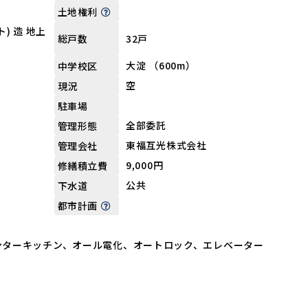
土地権利
) 造 地上
32戸
総戸数
大淀 （600m）
中学校区
空
現況
駐車場
全部委託
管理形態
東福互光株式会社
管理会社
9,000円
修繕積立費
公共
下水道
都市計画
ンターキッチン、オール電化、オートロック、エレベーター