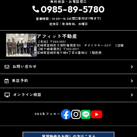
無料相談・お電話窓口
0985-89-5780
(窓口受付は17時まで)
営業時間：10:00〜18:00
定休日：年末年始、水曜日
アフィット不動産
【本社】〒880-0951
宮崎県宮崎市大塚町権現昔769 タクミヤモール2Ｆ C店舗
【城ケ崎事務所】〒880-0917
宮崎県宮崎市城ケ崎4丁目16番地22 １階西側
お問い合わせ
来店予約
オンライン相談
SNSをフォロー