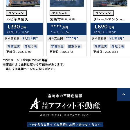
マンション
マンション
マンション
ハピネス恒久
宮崎市＊＊＊＊
クレールマンショ
ン/プレステージマ
1,330
****
1,890
万円
万円
万円
ンションクレール
69.56m²
3LDK
**m²
*LDK
80.56m²
3LDK
37,234
*
****
*
52,912
*
月々支払例：
円
月々支払例：
円
月々支払例：
円
写真充実
間取り有
写真充実
間取り有
写真充実
間取り有
更新日：2026.08.03
更新日：2026.07.31
更新日：2026.07.15
4LDK以上
オール電化
*35年ローン / 金利0.950%の場合
※審査により金利は変わる可能性があります。
詳しくは詳細ページをご覧ください。
宮崎市の不動産情報
HPを見たと言ってお気軽にお問い合わせください