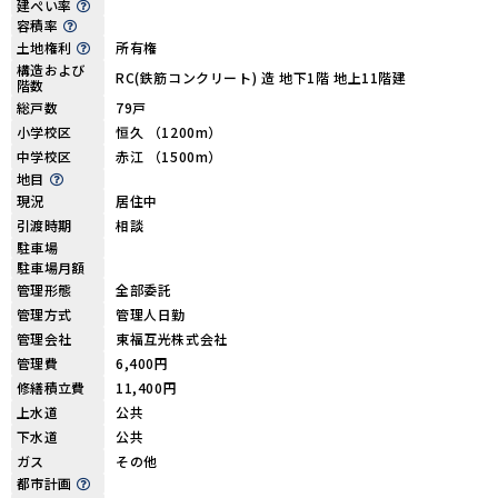
建ぺい率
容積率
土地権利
所有権
構造および
RC(鉄筋コンクリート) 造 地下1階 地上11階建
階数
総戸数
79戸
小学校区
恒久 （1200m）
中学校区
赤江 （1500m）
地目
現況
居住中
引渡時期
相談
駐車場
駐車場月額
管理形態
全部委託
管理方式
管理人日勤
管理会社
東福互光株式会社
管理費
6,400円
修繕積立費
11,400円
上水道
公共
下水道
公共
ガス
その他
都市計画