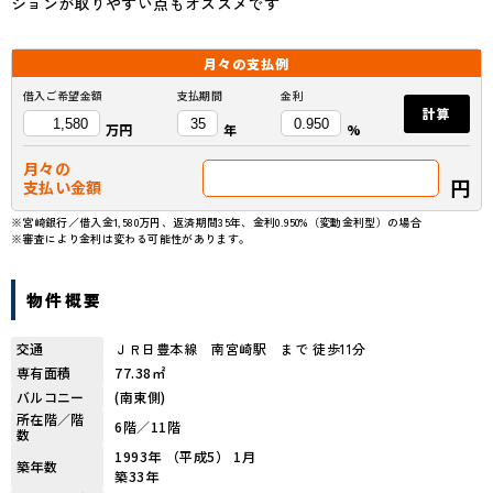
ションが取りやすい点もオススメです
月々の
支払例
借入ご希望金額
支払期間
金利
計算
万円
年
%
月々の
円
支払い金額
※宮崎銀行／借入金1,580万円、返済期間35年、金利0.950%（変動金利型）の場合
※審査により金利は変わる可能性があります。
物件概要
交通
ＪＲ日豊本線 南宮崎駅 まで 徒歩11分
専有面積
77.38㎡
バルコニー
(南東側)
所在階／階
6階／11階
数
1993年 （平成5） 1月
築年数
築33年