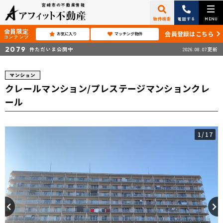
宮崎市の不動産情報
物件検索
電話する
MENU
会員限定
会員登録はこちら
お気に入り
マッチング物件
コンテンツ
2079
件ただいま公開中
2026.08.07更新
マンション
クレールマンション/プレステージマンションクレ
ール
1
/17