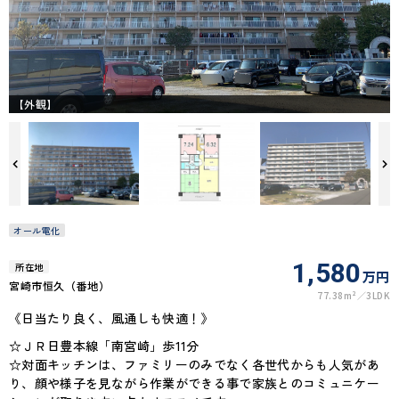
【外観】
オール電化
1,580
所在地
万円
宮崎市恒久（番地）
77.38m²
3LDK
《日当たり良く、風通しも快適！》
☆ＪＲ日豊本線「南宮崎」歩11分
☆対面キッチンは、ファミリーのみでなく各世代からも人気があ
り、顔や様子を見ながら作業ができる事で家族とのコミュニケー