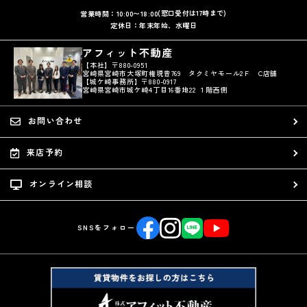
(窓口受付は17時まで)
営業時間：10:00〜18:00
定休日：年末年始、水曜日
アフィット不動産
【本社】〒880-0951
宮崎県宮崎市大塚町権現昔769 タクミヤモール2Ｆ C店舗
【城ケ崎事務所】〒880-0917
宮崎県宮崎市城ケ崎4丁目16番地22 １階西側
お問い合わせ
来店予約
オンライン相談
SNSをフォロー