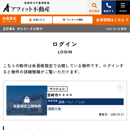
宮崎市の不動産情報
物件検索
電話する
MENU
会員限定
会員登録はこちら
お気に入り
マッチング物件
コンテンツ
2084
件ただいま公開中
2026.08.08更新
ログイン
LOGIN
こちらの物件は会員様限定で公開している物件です。ログインす
ると物件の詳細情報がご覧いただけます。
マンション
宮崎市＊＊＊＊
****
万円
**m²
*LDK
間取り有
更新日：2026.05.27