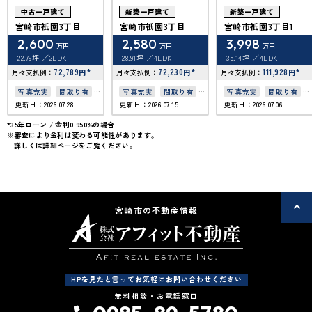
中古一戸建て
新築一戸建て
新築一戸建て
宮崎市祇園3丁目
宮崎市祇園3丁目
宮崎市祇園3丁目1
2,600
2,580
3,998
万円
万円
万円
22.79坪
2LDK
28.91坪
4LDK
35.14坪
4LDK
72,789
*
72,230
*
111,928
*
月々支払例：
円
月々支払例：
円
月々支払例：
円
写真充実
間取り有
写真充実
間取り有
写真充実
間取り有
更新日：2026.07.28
更新日：2026.07.15
更新日：2026.07.06
駐車場2台可
築10年以内
築10年以内
50坪以上
駐車場2台可
駐車場2台可
*35年ローン / 金利0.950%の場合
※審査により金利は変わる可能性があります。
接道6ｍ以上
4LDK以上
4LDK以上
詳しくは詳細ページをご覧ください。
オール電化
上下水道完備
上下水道完備
オール電化住宅
宮崎市の不動産情報
HPを見たと言ってお気軽にお問い合わせください
無料相談・お電話窓口