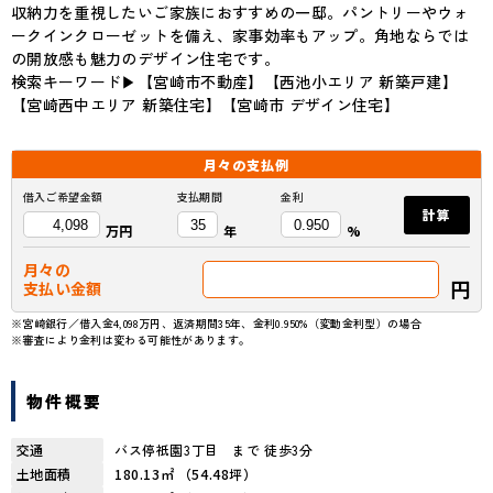
収納力を重視したいご家族におすすめの一邸。パントリーやウォ
ークインクローゼットを備え、家事効率もアップ。角地ならでは
の開放感も魅力のデザイン住宅です。
検索キーワード▶︎【宮崎市不動産】【西池小エリア 新築戸建】
【宮崎西中エリア 新築住宅】【宮崎市 デザイン住宅】
月々の
支払例
借入ご希望金額
支払期間
金利
計算
万円
年
%
月々の
円
支払い金額
※宮崎銀行／借入金4,098万円、返済期間35年、金利0.950%（変動金利型）の場合
※審査により金利は変わる可能性があります。
物件概要
交通
バス停祇園3丁目 まで 徒歩3分
土地面積
180.13㎡ （54.48坪）