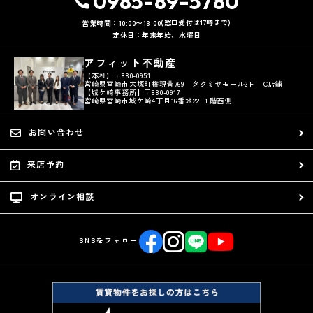
0985-89-5780
(窓口受付は17時まで)
営業時間：10:00〜18:00
定休日：年末年始、水曜日
アフィット不動産
【本社】〒880-0951
宮崎県宮崎市大塚町権現昔769 タクミヤモール2Ｆ C店舗
【城ケ崎事務所】〒880-0917
宮崎県宮崎市城ケ崎4丁目16番地22 １階西側
お問い合わせ
来店予約
オンライン相談
SNSをフォロー