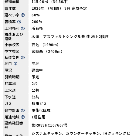
建物面積
115.06㎡ （34.80坪）
築年数
2026年 （令和8） 9月 完成予定
建ぺい率
60%
容積率
200%
土地権利
所有権
構造および
木造 アスファルトシングル葺 造 地上2階建
階数
小学校区
西池 （1990m）
中学校区
宮崎西 （2400m）
私道負担
地目
宅地
現況
建築中
引渡時期
予定
駐車場
2台
上水道
公共
下水道
公共
ガス
都市ガス
都市計画
市街化区域
用途地域
1種住居
建築確認番
第R08SHC107667号
号
システムキッチン、カウンターキッチン、IHクッキングヒ
設備・条件