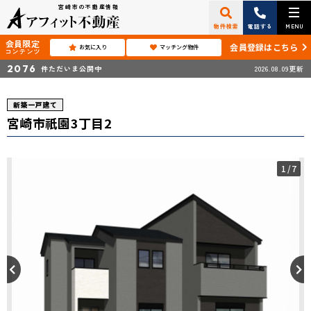
宮崎市の不動産情報
物件検索
電話する
MENU
会員限定
会員登録はこちら
お気に入り
マッチング物件
コンテンツ
2076
件ただいま公開中
2026.08.09更新
新築一戸建て
宮崎市祇園3丁目2
1
/7