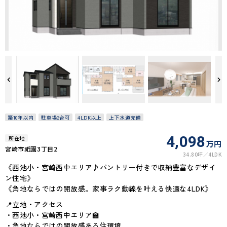
築10年以内
駐車場2台可
4LDK以上
上下水道完備
4,098
所在地
万円
宮崎市祇園3丁目2
34.80坪
4LDK
《西池小・宮崎西中エリア♪パントリー付きで収納豊富なデザイ
ン住宅》
《角地ならではの開放感。家事ラク動線を叶える快適な4LDK》
📍立地・アクセス
・西池小・宮崎西中エリア🏫
・角地ならではの開放感ある住環境