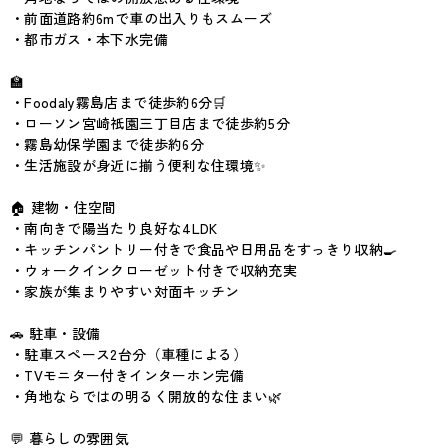
・前面道路約6mで車の出入りもスムーズ
・都市ガス・本下水完備
🏫
・Foodaly霧島店まで徒歩約6分🛒
・ローソン宮崎祇園三丁目店まで徒歩約5分
・霧島幼保学園まで徒歩約6分
・生活施設が身近に揃う便利な住環境✨
🏠 建物・住空間
・南向きで陽当たり良好な4LDK
・キッチンパントリー付きで食品や日用品をすっきり収納🍳
・ウォークインクローゼット付きで収納充実
・家族が集まりやすい対面キッチン
🚗 駐車・設備
・駐車スペース2台分（車種による）
・TVモニター付きインターホン完備
・角地ならではの明るく開放的な住まい🌿
💬 暮らしの雰囲気