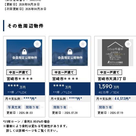
【更新日】2026年06月28日
【次回更新日】2026年08月28日
その他周辺物件
中古一戸建て
中古一戸建て
中古一戸建て
宮崎市＊＊＊＊
宮崎市＊＊＊＊
宮崎市天満3丁目
****
****
1,590
万円
万円
万円
**坪
*LDK
**坪
*LDK
40.15坪
5DK
****
*
****
*
44,513
*
月々支払例：
円
月々支払例：
円
月々支払例：
円
写真充実
間取り有
間取り有
間取り有
更新日：2026.08.03
更新日：2026.07.28
更新日：2026.07.19
南向き
築10年以内
駐車場2台可
*35年ローン / 金利0.950%の場合
※審査により金利は変わる可能性があります。
駐車場１台無料
詳しくは詳細ページをご覧ください。
上下水道完備