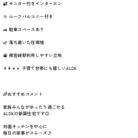
🔐 モニター付きインターホン
🌞 ルーフバルコニー付き
🚗 駐車スペースあり
🌿 落ち着いた住環境
🚉 南宮崎駅利用しやすい立地
👨‍👩‍👧‍👦 子育て世帯にも嬉しい4LDK
🌈おすすめコメント
家族みんながゆったり過ごせる
4LDKの新築住宅です😊
対面キッチンを中心に
毎日の家事がスムーズ♪