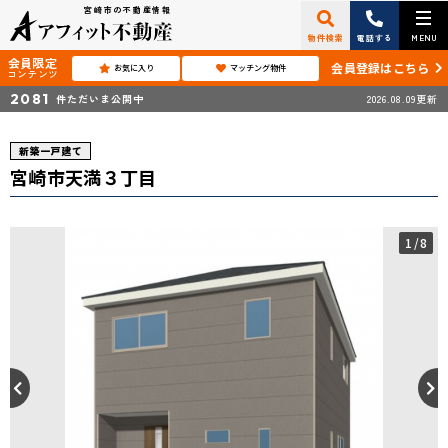
宮崎市の不動産情報
物件検索
電話する
MENU
会員限定
会員登録はこちら
お気に入り
マッチング物件
コンテンツ
2081
件ただいま公開中
2026.08.09更新
新築一戸建て
宮崎市天満３丁目
1
/8