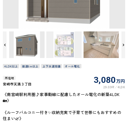
4LDK以上
接道6ｍ以上
上下水道完備
オール電化
3,080
所在地
万円
宮崎市天満３丁目
29.03坪
4LDK
《南宮崎駅利用圏♪家事動線に配慮したオール電化の新築4LDK
🏡》
《ルーフバルコニー付き✨収納充実で子育て世帯にもおすすめの
住まい🌿》