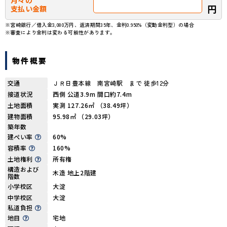
月々の
円
支払い金額
※宮崎銀行／借入金3,080万円、返済期間35年、金利0.950%（変動金利型）の場合
※審査により金利は変わる可能性があります。
物件概要
交通
ＪＲ日豊本線 南宮崎駅 まで 徒歩12分
接道状況
西側 公道3.9m 間口約7.4m
土地面積
実測 127.26㎡ （38.49坪）
建物面積
95.98㎡ （29.03坪）
築年数
建ぺい率
60%
容積率
160%
土地権利
所有権
構造および
木造 地上2階建
階数
小学校区
大淀
中学校区
大淀
私道負担
地目
宅地