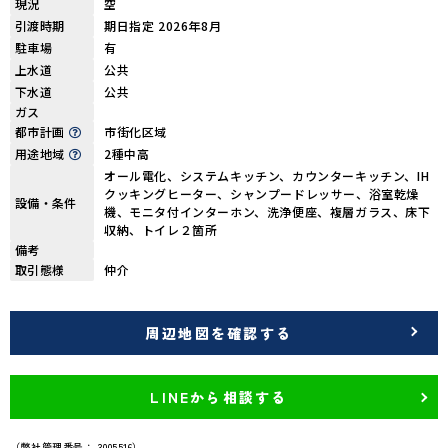
現況
空
引渡時期
期日指定 2026年8月
駐車場
有
上水道
公共
下水道
公共
ガス
都市計画
市街化区域
用途地域
2種中高
オール電化、システムキッチン、カウンターキッチン、IH
クッキングヒーター、シャンプードレッサー、浴室乾燥
設備・条件
機、モニタ付インターホン、洗浄便座、複層ガラス、床下
収納、トイレ２箇所
備考
取引態様
仲介
周辺地図を確認する
LINEから相談する
（弊社管理番号： 3005516）