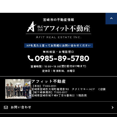
オール電化
宮崎市の不動産情報
HPを見たと言ってお気軽にお問い合わせください
無料相談・お電話窓口
0985-89-5780
(窓口受付は17時まで)
営業時間：10:00〜18:00
定休日：年末年始、水曜日
アフィット不動産
【本社】〒880-0951
宮崎県宮崎市大塚町権現昔769 タクミヤモール2Ｆ C店舗
【城ケ崎事務所】〒880-0917
宮崎県宮崎市城ケ崎4丁目16番地22 １階西側
お問い合わせ