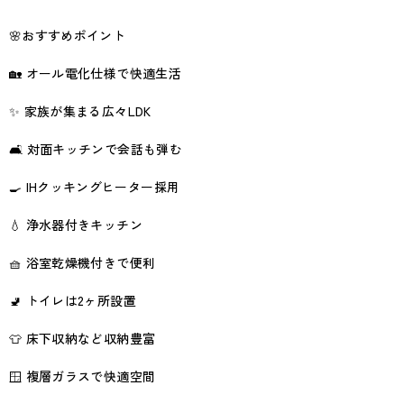
🌸おすすめポイント
🏡 オール電化仕様で快適生活
✨ 家族が集まる広々LDK
🛋️ 対面キッチンで会話も弾む
🍳 IHクッキングヒーター採用
💧 浄水器付きキッチン
🧺 浴室乾燥機付きで便利
🚽 トイレは2ヶ所設置
👕 床下収納など収納豊富
🪟 複層ガラスで快適空間