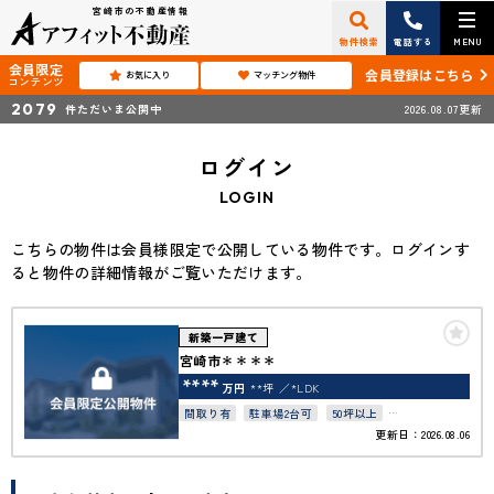
宮崎市の不動産情報
物件検索
電話する
MENU
会員限定
会員登録はこちら
お気に入り
マッチング物件
コンテンツ
2079
件ただいま公開中
2026.08.07更新
ログイン
LOGIN
こちらの物件は会員様限定で公開している物件です。ログインす
ると物件の詳細情報がご覧いただけます。
新築一戸建て
宮崎市＊＊＊＊
****
万円
**坪
*LDK
間取り有
駐車場2台可
50坪以上
更新日：2026.08.06
上下水道完備
オール電化
オール電化住宅