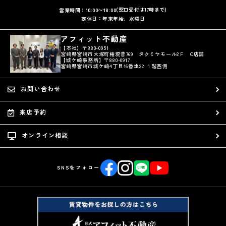
(窓口受付は17時まで)
営業時間：10:00〜18:00
定休日：年末年始、水曜日
アフィット不動産
【本社】〒880-0951
宮崎県宮崎市大塚町権現昔769 タクミヤモール2Ｆ C店舗
【城ケ崎事務所】〒880-0917
宮崎県宮崎市城ケ崎4丁目16番地22 １階西側
お問い合わせ
来店予約
オンライン相談
SNSをフォロー