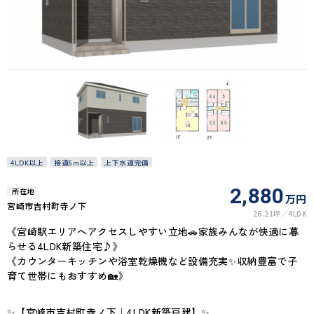
4LDK以上
接道6ｍ以上
上下水道完備
2,880
所在地
万円
宮崎市吉村町寺ノ下
26.21坪
4LDK
《宮崎駅エリアへアクセスしやすい立地🚗家族みんなが快適に暮
らせる4LDK新築住宅♪》
《カウンターキッチンや浴室乾燥機など設備充実✨収納豊富で子
育て世帯にもおすすめ🏡》
✨【宮崎市吉村町寺ノ下｜4LDK新築戸建】✨