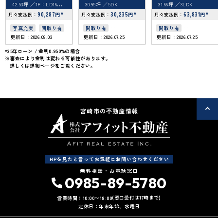
42.53坪
1F：LD16・
30.95坪
5DK
31.66坪
3LDK
K6・和6・和6、2F：洋
8・洋6 1F：LD16・
90,287
*
30,235
*
63,831
*
月々支払例：
円
月々支払例：
円
月々支払例：
円
K6・和6・和6、2F：洋
8・洋6
写真充実
間取り有
間取り有
間取り有
更新日：2026.08.03
更新日：2026.07.25
更新日：2026.07.25
駐車場2台可
駐車場2台可
築10年以内
50坪以上
50坪以上
4LDK以上
駐車場2台可
*35年ローン / 金利0.950%の場合
※審査により金利は変わる可能性があります。
接道6ｍ以上
接道6ｍ以上
50坪以上
詳しくは詳細ページをご覧ください。
駐車場１台無料
上下水道完備
宮崎市の不動産情報
HPを見たと言ってお気軽にお問い合わせください
無料相談・お電話窓口
0985-89-5780
(窓口受付は17時まで)
営業時間：10:00〜18:00
定休日：年末年始、水曜日