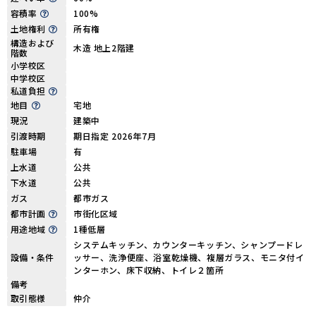
容積率
100%
土地権利
所有権
構造および
木造 地上2階建
階数
小学校区
中学校区
私道負担
地目
宅地
現況
建築中
引渡時期
期日指定 2026年7月
駐車場
有
上水道
公共
下水道
公共
ガス
都市ガス
都市計画
市街化区域
用途地域
1種低層
システムキッチン、カウンターキッチン、シャンプードレ
設備・条件
ッサー、洗浄便座、浴室乾燥機、複層ガラス、モニタ付イ
ンターホン、床下収納、トイレ２箇所
備考
取引態様
仲介