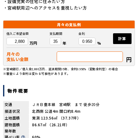
・設備充実の住宅に住みたい方
・宮崎駅周辺へのアクセスを重視したい方
月々の
支払例
借入ご希望金額
支払期間
金利
計算
万円
年
%
月々の
円
支払い金額
※宮崎銀行／借入金2,880万円、返済期間35年、金利0.950%（変動金利型）の場合
※審査により金利は変わる可能性があります。
物件概要
交通
ＪＲ日豊本線 宮崎駅 まで 徒歩20分
接道状況
北西側 公道4m 間口約8.4m
土地面積
実測 123.56㎡ （37.37坪）
建物面積
86.67㎡ （26.21坪）
築年数
建ぺい率
60%