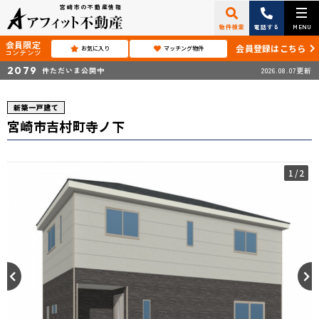
宮崎市の不動産情報
物件検索
電話する
MENU
会員限定
会員登録はこちら
お気に入り
マッチング物件
コンテンツ
2079
件ただいま公開中
2026.08.07更新
新築一戸建て
宮崎市吉村町寺ノ下
1
/2