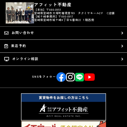
アフィット不動産
【本社】〒880-0951
宮崎県宮崎市大塚町権現昔769 タクミヤモール2Ｆ C店舗
【城ケ崎事務所】〒880-0917
宮崎県宮崎市城ケ崎4丁目16番地22 １階西側
お問い合わせ
来店予約
オンライン相談
SNSをフォロー