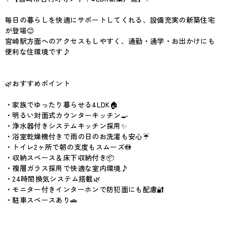
毎日の暮らしを快適にサポートしてくれる、設備充実の新築住宅
が登場😊
宮崎駅方面へのアクセスもしやすく、通勤・通学・お出かけにも
便利な住環境です♪
🌿おすすめポイント
・家族でゆったり暮らせる4LDK🏠
・明るい対面式カウンターキッチン🍳
・浄水器付きシステムキッチン採用✨
・浴室乾燥機付きで雨の日のお洗濯も安心☔
・トイレ2ヶ所で朝の支度もスムーズ🚻
・収納スペース＆床下収納付き📦
・複層ガラス採用で快適な室内環境♪
・24時間換気システム搭載🌿
・モニター付きインターホンで防犯面にも配慮🔐
・駐車スペースあり🚗