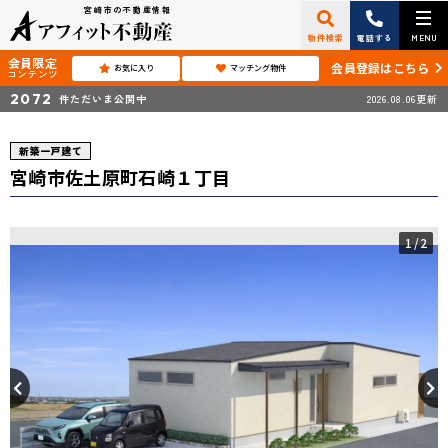
宮崎市の不動産情報
物件検索
電話する
MENU
会員限定
会員登録はこちら
お気に入り
マッチング物件
コンテンツ
2072
件ただいま公開中
2026.08.06更新
新築一戸建て
宮崎市佐土原町石崎１丁目
1
/2