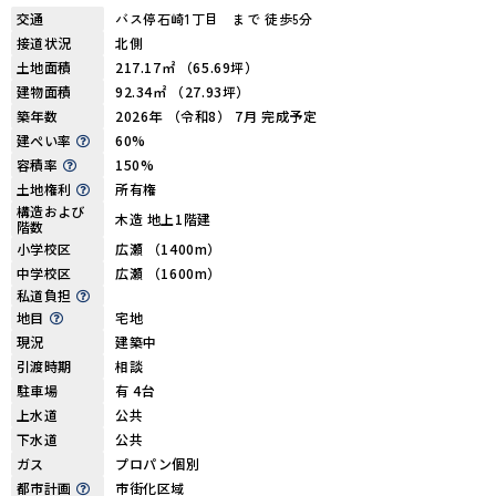
交通
バス停石崎1丁目 まで 徒歩5分
接道状況
北側
土地面積
217.17㎡ （65.69坪）
建物面積
92.34㎡ （27.93坪）
築年数
2026年 （令和8） 7月 完成予定
建ぺい率
60%
容積率
150%
土地権利
所有権
構造および
木造 地上1階建
階数
小学校区
広瀬 （1400m）
中学校区
広瀬 （1600m）
私道負担
地目
宅地
現況
建築中
引渡時期
相談
駐車場
有 4台
上水道
公共
下水道
公共
ガス
プロパン個別
都市計画
市街化区域