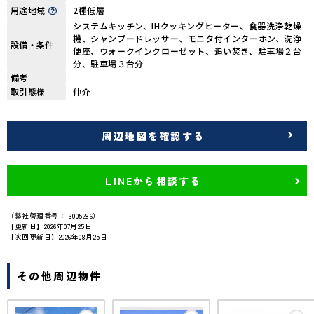
用途地域
2種低層
システムキッチン、IHクッキングヒーター、食器洗浄乾燥
機、シャンプードレッサー、モニタ付インターホン、洗浄
設備・条件
便座、ウォークインクローゼット、追い焚き、駐車場２台
分、駐車場３台分
備考
取引態様
仲介
周辺地図を確認する
LINEから相談する
（弊社管理番号： 3005286）
【更新日】2026年07月25日
【次回更新日】2026年08月25日
その他周辺物件