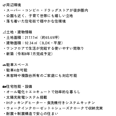
🌿周辺環境
・スーパー・コンビニ・ドラッグストアが徒歩圏内
・公園も近く、子育て世帯にも嬉しい立地
・落ち着いた住宅街で穏やかな住環境
📐土地・建物情報
・土地面積：217.17㎡（約65.69坪）
・建物面積：92.34㎡（3LDK・平屋）
・ワンフロアで生活が完結する使いやすい間取り
・新築（令和8年7月完成予定）
🚗駐車スペース
・駐車4台可能
・来客時や複数台所有のご家庭にも対応可能
🏡住宅性能・設備
・オール電化＋エコキュートで効率的な暮らし
・太陽光発電システム搭載
・IHクッキングヒーター・食洗機付きシステムキッチン
・ウォークインクローゼット＋シューズクロークで収納充実
・耐震＋制震構造で安心の住まい