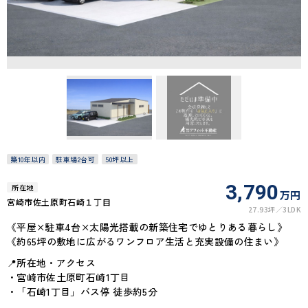
築10年以内
駐車場2台可
50坪以上
3,790
所在地
万円
宮崎市佐土原町石崎１丁目
27.93坪
3LDK
《平屋×駐車4台×太陽光搭載の新築住宅でゆとりある暮らし》
《約65坪の敷地に広がるワンフロア生活と充実設備の住まい》
📍所在地・アクセス
・宮崎市佐土原町石崎1丁目
・「石崎1丁目」バス停 徒歩約5分