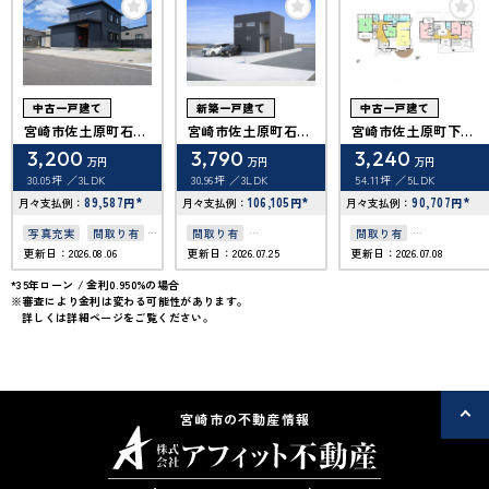
中古一戸建て
新築一戸建て
中古一戸建て
宮崎市佐土原町石崎
宮崎市佐土原町石崎
宮崎市佐土原町下那
１丁目
１丁目
珂
3,200
3,790
3,240
万円
万円
万円
30.05坪
3LDK
30.96坪
3LDK
54.11坪
5LDK
89,587
*
106,105
*
90,707
*
月々支払例：
円
月々支払例：
円
月々支払例：
円
写真充実
間取り有
間取り有
間取り有
更新日：2026.08.06
更新日：2026.07.25
更新日：2026.07.08
築10年以内
上下水道完備
リフォーム済
駐車場2台可
駐車場2台可
*35年ローン / 金利0.950%の場合
※審査により金利は変わる可能性があります。
50坪以上
50坪以上
4LDK以上
詳しくは詳細ページをご覧ください。
駐車場１台無料
接道6ｍ以上
上下水道完備
上下水道完備
オール電化
オール電化住宅
宮崎市の不動産情報