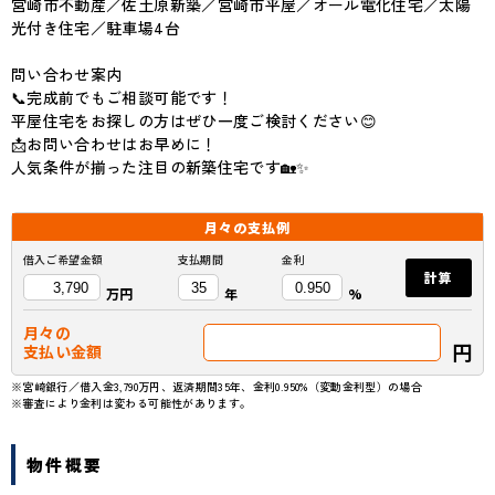
宮崎市不動産／佐土原新築／宮崎市平屋／オール電化住宅／太陽
光付き住宅／駐車場4台
問い合わせ案内
📞完成前でもご相談可能です！
平屋住宅をお探しの方はぜひ一度ご検討ください😊
📩お問い合わせはお早めに！
人気条件が揃った注目の新築住宅です🏡✨
月々の
支払例
借入ご希望金額
支払期間
金利
計算
万円
年
%
月々の
円
支払い金額
※宮崎銀行／借入金3,790万円、返済期間35年、金利0.950%（変動金利型）の場合
※審査により金利は変わる可能性があります。
物件概要