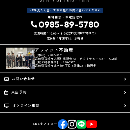
HPを見たと言ってお気軽にお問い合わせください
無料相談・お電話窓口
0985-89-5780
(窓口受付は17時まで)
営業時間：10:00〜18:00
定休日：年末年始、水曜日
アフィット不動産
【本社】〒880-0951
宮崎県宮崎市大塚町権現昔769 タクミヤモール2Ｆ C店舗
【城ケ崎事務所】〒880-0917
宮崎県宮崎市城ケ崎4丁目16番地22 １階西側
お問い合わせ
来店予約
オンライン相談
SNSをフォロー