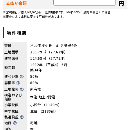
円
支払い金額
※宮崎銀行／借入金2,200万円、返済期間35年、金利0.950%（変動金利型）の場合
※審査により金利は変わる可能性があります。
物件概要
交通
バス停桜ケ丘 まで 徒歩6分
土地面積
256.79㎡ （77.67坪）
建物面積
124.68㎡ （37.71坪）
1992年 （平成4） 6月
築年数
築34年
建ぺい率
50%
容積率
80%
土地権利
所有権
構造および
木造 地上2階建
階数
小学校区
小松台 （1140m）
中学校区
生目 （2180m）
私道負担
地目
宅地
現況
空