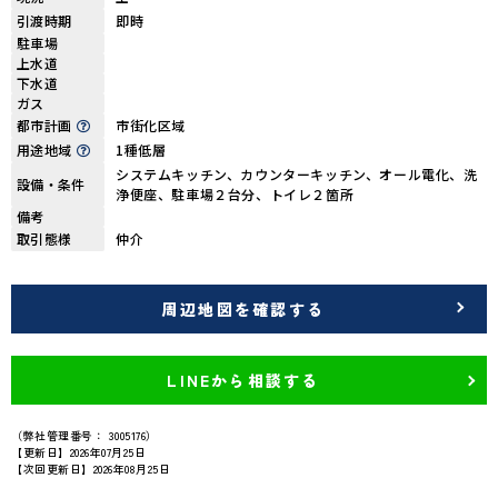
引渡時期
即時
駐車場
上水道
下水道
ガス
都市計画
市街化区域
用途地域
1種低層
システムキッチン、カウンターキッチン、オール電化、洗
設備・条件
浄便座、駐車場２台分、トイレ２箇所
備考
取引態様
仲介
周辺地図を確認する
LINEから相談する
（弊社管理番号： 3005176）
【更新日】2026年07月25日
【次回更新日】2026年08月25日