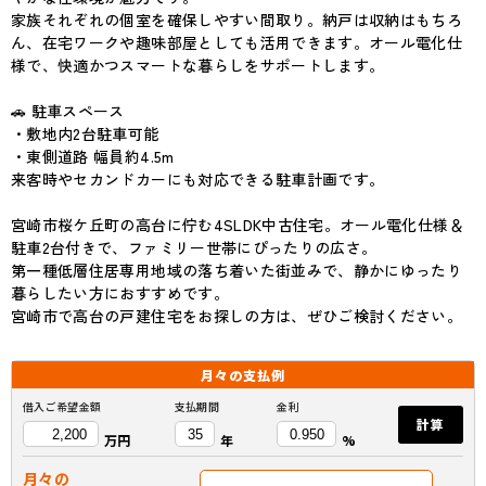
家族それぞれの個室を確保しやすい間取り。納戸は収納はもちろ
ん、在宅ワークや趣味部屋としても活用できます。オール電化仕
様で、快適かつスマートな暮らしをサポートします。
🚗 駐車スペース
・敷地内2台駐車可能
・東側道路 幅員約4.5m
来客時やセカンドカーにも対応できる駐車計画です。
宮崎市桜ケ丘町の高台に佇む4SLDK中古住宅。オール電化仕様＆
駐車2台付きで、ファミリー世帯にぴったりの広さ。
第一種低層住居専用地域の落ち着いた街並みで、静かにゆったり
暮らしたい方におすすめです。
宮崎市で高台の戸建住宅をお探しの方は、ぜひご検討ください。
月々の
支払例
借入ご希望金額
支払期間
金利
計算
万円
年
%
月々の