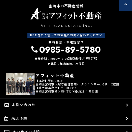
宮崎市の不動産情報
HPを見たと言ってお気軽にお問い合わせください
無料相談・お電話窓口
0985-89-5780
(窓口受付は17時まで)
営業時間：10:00〜18:00
定休日：年末年始、水曜日
アフィット不動産
【本社】〒880-0951
宮崎県宮崎市大塚町権現昔769 タクミヤモール2Ｆ C店舗
【城ケ崎事務所】〒880-0917
宮崎県宮崎市城ケ崎4丁目16番地22 １階西側
お問い合わせ
来店予約
オンライン相談