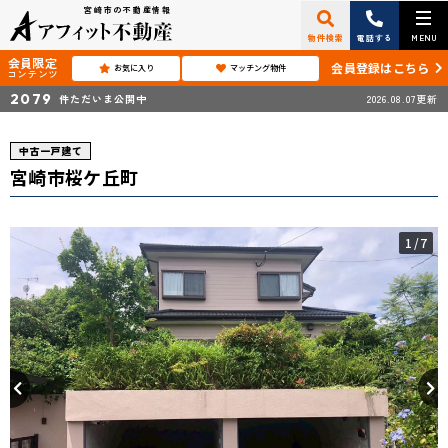
宮崎市の不動産情報
物件検索
電話する
MENU
会員限定
会員登録はこちら
お気に入り
マッチング物件
コンテンツ
2079
件ただいま公開中
2026.08.07更新
中古一戸建て
宮崎市桜ケ丘町
1
/7