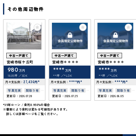
その他周辺物件
中古一戸建て
中古一戸建て
中古一戸建て
宮崎市桜ケ丘町
宮崎市＊＊＊＊
宮崎市＊＊＊＊
980
****
****
万円
万円
万円
18.05坪
3DK
**坪
*LDK
**坪
*LDK
27,436
*
****
*
****
*
月々支払例：
円
月々支払例：
円
月々支払例：
円
写真充実
間取り有
写真充実
間取り有
写真充実
間取り有
更新日：2026.07.28
更新日：2026.07.25
更新日：2026.06.05
50坪以上
50坪以上
4LDK以上
南向き
50坪以上
4LDK以上
*35年ローン / 金利0.950%の場合
※審査により金利は変わる可能性があります。
接道6ｍ以上
詳しくは詳細ページをご覧ください。
上下水道完備