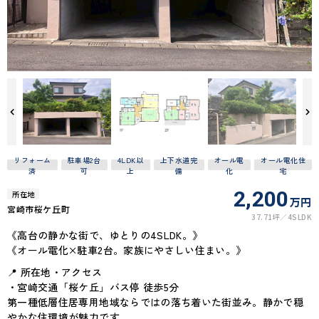
リフォーム
駐車場2台
4LDK以
上下水道完
オール電
オール電化住
済
可
上
備
化
宅
2,200
所在地
万円
宮崎市桜ケ丘町
37.71坪
4SLDK
《高台の静かな街で、ゆとりの4SLDK。》
《オール電化×駐車2台。家族にやさしい住まい。》
📍 所在地・アクセス
・宮崎交通「桜ケ丘」バス停 徒歩5分
第一種低層住居専用地域ならではの落ち着いた街並み。静かで穏
やかな住環境が魅力です。