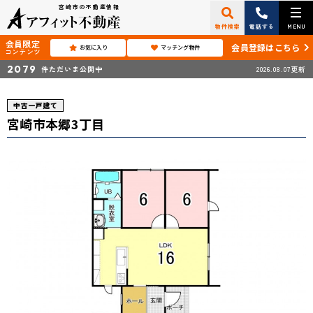
宮崎市の不動産情報
物件検索
電話する
MENU
会員限定
会員登録はこちら
お気に入り
マッチング物件
コンテンツ
2079
件ただいま公開中
2026.08.07更新
中古一戸建て
宮崎市本郷3丁目