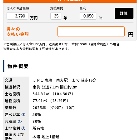
借入ご希望金額
支払期間
金利
計算
万円
年
%
月々の
円
支払い金額
※宮崎銀行／借入金3,790万円、返済期間35年、金利0.950%（変動金利型）の場合
※審査により金利は変わる可能性があります。
物件概要
交通
ＪＲ日南線 南方駅 まで 徒歩16分
接道状況
東側 公道7.1m 間口約2m
土地面積
344.82㎡ （104.30坪）
建物面積
77.01㎡ （23.29坪）
築年数
2025年 （令和7） 10月
建ぺい率
50%
容積率
80%
土地権利
所有権
構造および
木造 地上1階建
階数