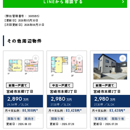
LINEから相談する
（弊社管理番号： 3005095）
【更新日】2026年05月30日
【次回更新日】2026年08月31日
その他周辺物件
新築一戸建て
中古一戸建て
新築一戸建て
宮崎市本郷1丁目
宮崎市本郷2丁目
宮崎市本郷2丁目
2,890
2,980
2,980
万円
万円
万円
24.54坪
2LDK
27.30坪
3LDK
27.30坪
3LDK
80,908
*
83,428
*
83,428
*
月々支払例：
円
月々支払例：
円
月々支払例：
円
間取り有
南向き
間取り有
写真充実
間取り有
更新日：2026.08.03
更新日：2026.07.28
更新日：2026.07.28
上下水道完備
築10年以内
築10年以内