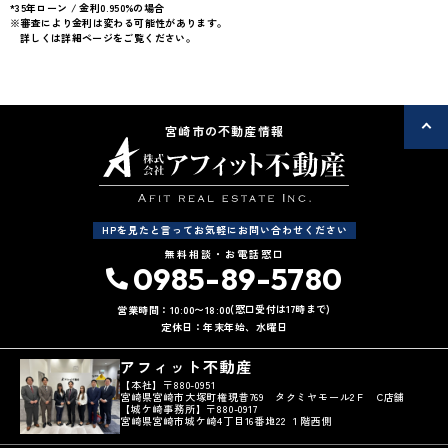
駐車場2台可
50坪以上
*35年ローン / 金利0.950%の場合
※審査により金利は変わる可能性があります。
50坪以上
オール電化
詳しくは詳細ページをご覧ください。
駐車場１台無料
オール電化住宅
上下水道完備
オール電化
宮崎市の不動産情報
HPを見たと言ってお気軽にお問い合わせください
無料相談・お電話窓口
0985-89-5780
(窓口受付は17時まで)
営業時間：10:00〜18:00
定休日：年末年始、水曜日
アフィット不動産
【本社】〒880-0951
宮崎県宮崎市大塚町権現昔769 タクミヤモール2Ｆ C店舗
【城ケ崎事務所】〒880-0917
宮崎県宮崎市城ケ崎4丁目16番地22 １階西側