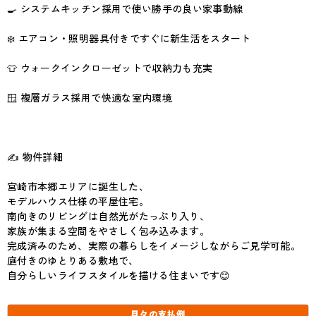
🍳 システムキッチン採用で使い勝手の良い家事動線
❄️ エアコン・照明器具付きですぐに新生活をスタート
👕 ウォークインクローゼットで収納力も充実
🪟 複層ガラス採用で快適な室内環境
✍ 物件詳細
宮崎市本郷エリアに誕生した、
モデルハウス仕様の平屋住宅。
南向きのリビングは自然光がたっぷり入り、
家族が集まる空間をやさしく包み込みます。
完成済みのため、実際の暮らしをイメージしながらご見学可能。
庭付きのゆとりある敷地で、
自分らしいライフスタイルを描ける住まいです😊
月々の
支払例