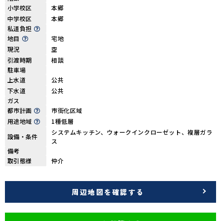
小学校区
本郷
中学校区
本郷
私道負担
地目
宅地
現況
空
引渡時期
相談
駐車場
上水道
公共
下水道
公共
ガス
都市計画
市街化区域
用途地域
1種低層
システムキッチン、ウォークインクローゼット、複層ガラ
設備・条件
ス
備考
取引態様
仲介
周辺地図を確認する