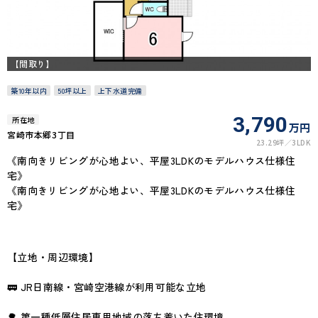
【間取り】
築10年以内
50坪以上
上下水道完備
3,790
所在地
万円
宮崎市本郷3丁目
23.29坪
3LDK
《南向きリビングが心地よい、平屋3LDKのモデルハウス仕様住
宅》
《南向きリビングが心地よい、平屋3LDKのモデルハウス仕様住
宅》
【立地・周辺環境】
🚃 JR日南線・宮崎空港線が利用可能な立地
🌳 第一種低層住居専用地域の落ち着いた住環境