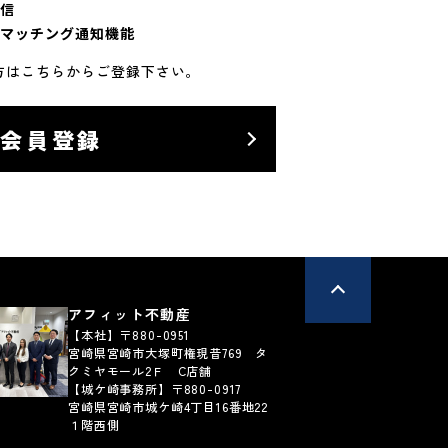
信
マッチング通知機能
方はこちらからご登録下さい。
料会員登録
アフィット不動産
【本社】〒880-0951
宮崎県宮崎市大塚町権現昔769 タ
クミヤモール2Ｆ C店舗
【城ケ崎事務所】〒880-0917
宮崎県宮崎市城ケ崎4丁目16番地22
１階西側