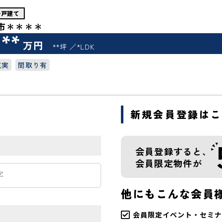
一戸建て
市＊＊＊＊
***
万円
**坪
*LDK
充実
間取り有
新規会員登録は
会員登録すると、
会員限定物件が
他にもこんな会員
会員限定イベント・セミナ