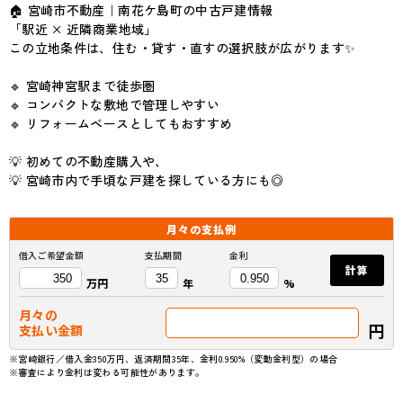
🏠 宮崎市不動産｜南花ケ島町の中古戸建情報
「駅近 × 近隣商業地域」
この立地条件は、住む・貸す・直すの選択肢が広がります✨
🔹 宮崎神宮駅まで徒歩圏
🔹 コンパクトな敷地で管理しやすい
🔹 リフォームベースとしてもおすすめ
💡 初めての不動産購入や、
💡 宮崎市内で手頃な戸建を探している方にも◎
月々の
支払例
借入ご希望金額
支払期間
金利
計算
万円
年
%
月々の
円
支払い金額
※宮崎銀行／借入金350万円、返済期間35年、金利0.950%（変動金利型）の場合
※審査により金利は変わる可能性があります。