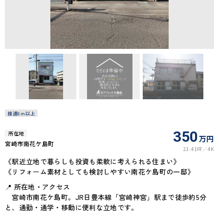
接道6ｍ以上
350
所在地
万円
宮崎市南花ケ島町
23.41坪
4K
《駅近立地で暮らしも投資も柔軟に考えられる住まい》
《リフォーム素材としても検討しやすい南花ケ島町の一邸》
📍 所在地・アクセス
宮崎市南花ケ島町。JR日豊本線「宮崎神宮」駅まで徒歩約5分
と、通勤・通学・移動に便利な立地です。