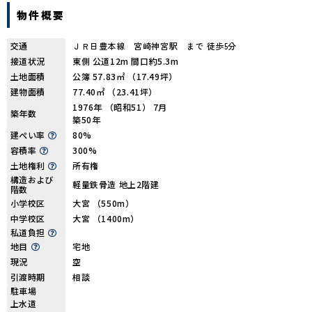
物件概要
交通
ＪＲ日豊本線 宮崎神宮駅 まで 徒歩5分
接道状況
東側 公道12m 間口約5.3m
土地面積
公簿 57.83㎡ （17.49坪）
建物面積
77.40㎡ （23.41坪）
1976年 （昭和51） 7月
築年数
築50年
建ぺい率
80%
容積率
300%
土地権利
所有権
構造および
軽量鉄骨造 地上2階建
階数
小学校区
大宮 （550m）
中学校区
大宮 （1400m）
私道負担
地目
宅地
現況
空
引渡時期
相談
駐車場
上水道