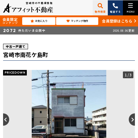
宮崎市の不動産情報
物件検索
電話する
MENU
会員限定
会員登録はこちら
お気に入り
マッチング物件
コンテンツ
2072
件ただいま公開中
2026.08.06更新
中古一戸建て
宮崎市南花ケ島町
PRICEDOWN
1
/3