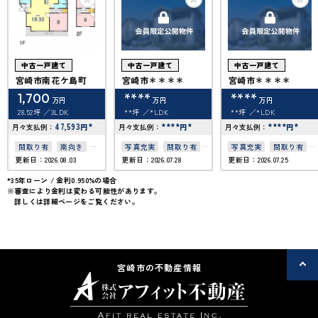
中古一戸建て
中古一戸建て
中古一戸建て
宮崎市南花ケ島町
宮崎市＊＊＊＊
宮崎市＊＊＊＊
1,700
****
****
万円
万円
万円
28.52坪
3LDK
**坪
*LDK
**坪
*LDK
47,593
*
****
*
****
*
月々支払例：
円
月々支払例：
円
月々支払例：
円
間取り有
南向き
写真充実
間取り有
写真充実
間取り有
更新日：2026.08.03
更新日：2026.07.28
更新日：2026.07.25
駐車場2台可
50坪以上
4LDK以上
駐車場2台可
50坪以上
接道6ｍ以上
50坪以上
*35年ローン / 金利0.950%の場合
※審査により金利は変わる可能性があります。
上下水道完備
上下水道完備
詳しくは詳細ページをご覧ください。
宮崎市の不動産情報