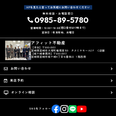
HPを見たと言ってお気軽にお問い合わせください
無料相談・お電話窓口
0985-89-5780
(窓口受付は17時まで)
営業時間：10:00〜18:00
定休日：年末年始、水曜日
アフィット不動産
【本社】〒880-0951
宮崎県宮崎市大塚町権現昔769 タクミヤモール2Ｆ C店舗
【城ケ崎事務所】〒880-0917
宮崎県宮崎市城ケ崎4丁目16番地22 １階西側
お問い合わせ
来店予約
オンライン相談
SNSをフォロー