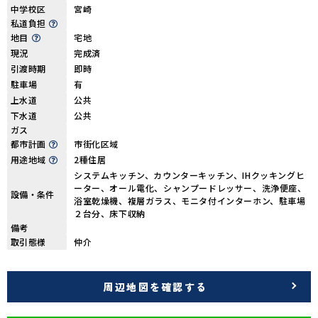
中学校区
宮崎
私道負担
地目
宅地
現況
完成済
引渡時期
即時
駐車場
有
上水道
公共
下水道
公共
ガス
都市計画
市街化区域
用途地域
2種住居
システムキッチン、カウンターキッチン、IHクッキングヒ
ーター、オール電化、シャンプードレッサー、洗浄便座、
設備・条件
浴室乾燥機、複層ガラス、モニタ付インターホン、駐車場
２台分、床下収納
備考
取引態様
仲介
周辺地図を確認する