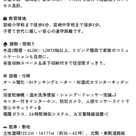
セス良好。
🏫 教育環境
宮崎小学校まで徒歩9分、宮崎中学校まで徒歩3分。
子育て世代に嬉しい安心の通学距離です。
🏠 建物・間取り
木造2階建・4LDK✨ LDK15帖以上、リビング階段で家族のコミュ
ニケーションも自然に。
各室収納スペース＆床下収納付きで住空間すっきり。
🛠 設備・仕様
オール電化・IHクッキングヒーター・対面式カウンターキッチン
🍳
浴室乾燥機・温水洗浄便座・シャンプードレッサー完備🛁
モニター付きインターホン、防犯カメラ、人感センサーライトで
安心セキュリティ🔒
複層ガラス、24時間換気システム、火災警報器設置💨
🚗 駐車・敷地
土地面積122.2㎡・141.71㎡（約36～42坪）、北側・東側道路接