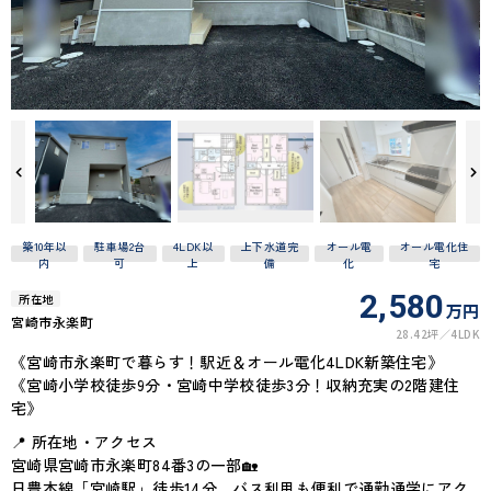
築10年以
駐車場2台
4LDK以
上下水道完
オール電
オール電化住
内
可
上
備
化
宅
2,580
所在地
万円
宮崎市永楽町
28.42坪
4LDK
《宮崎市永楽町で暮らす！駅近＆オール電化4LDK新築住宅》
《宮崎小学校徒歩9分・宮崎中学校徒歩3分！収納充実の2階建住
宅》
📍 所在地・アクセス
宮崎県宮崎市永楽町84番3の一部🏡
日豊本線「宮崎駅」徒歩14分、バス利用も便利で通勤通学にアク