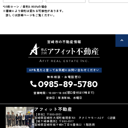
上下水道完備
駐車場2台可
50坪以上
*35年ローン / 金利0.950%の場合
※審査により金利は変わる可能性があります。
50坪以上
詳しくは詳細ページをご覧ください。
オール電化
オール電化住宅
宮崎市の不動産情報
HPを見たと言ってお気軽にお問い合わせください
無料相談・お電話窓口
0985-89-5780
(窓口受付は17時まで)
営業時間：10:00〜18:00
定休日：年末年始、水曜日
アフィット不動産
【本社】〒880-0951
宮崎県宮崎市大塚町権現昔769 タクミヤモール2Ｆ C店舗
【城ケ崎事務所】〒880-0917
宮崎県宮崎市城ケ崎4丁目16番地22 １階西側