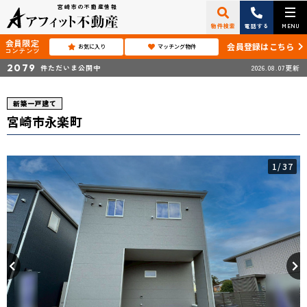
宮崎市の不動産情報
物件検索
電話する
MENU
会員限定
会員登録はこちら
お気に入り
マッチング物件
コンテンツ
2079
件ただいま公開中
2026.08.07更新
新築一戸建て
宮崎市永楽町
1
/37