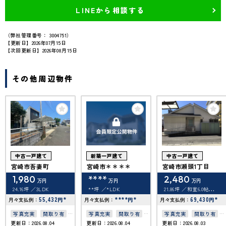
LINEから相談する
（弊社管理番号： 3004751）
【更新日】2026年07月15日
【次回更新日】2026年08月15日
その他周辺物件
中古一戸建て
新築一戸建て
中古一戸建て
宮崎市吾妻町
宮崎市＊＊＊＊
宮崎市瀬頭1丁目
1,980
****
2,480
万円
万円
万円
24.16坪
3LDK
**坪
*LDK
21.86坪
和室6.0帖／洋
室6.0帖／洋室7.5帖／洋
55,432
*
****
*
室10帖
69,430
*
月々支払例：
円
月々支払例：
円
月々支払例：
円
写真充実
間取り有
写真充実
間取り有
写真充実
間取り有
更新日：2026.08.04
更新日：2026.08.04
更新日：2026.08.03
南向き
接道6ｍ以上
築10年以内
駐車場2台可