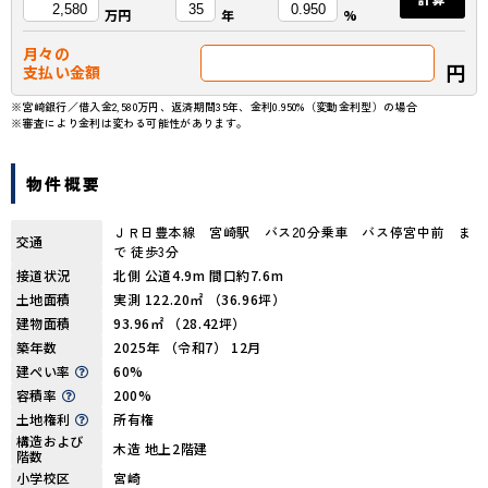
万円
年
%
月々の
円
支払い金額
※宮崎銀行／借入金2,580万円、返済期間35年、金利0.950%（変動金利型）の場合
※審査により金利は変わる可能性があります。
物件概要
ＪＲ日豊本線 宮崎駅 バス20分乗車 バス停宮中前 ま
交通
で 徒歩3分
接道状況
北側 公道4.9m 間口約7.6m
土地面積
実測 122.20㎡ （36.96坪）
建物面積
93.96㎡ （28.42坪）
築年数
2025年 （令和7） 12月
建ぺい率
60%
容積率
200%
土地権利
所有権
構造および
木造 地上2階建
階数
小学校区
宮崎