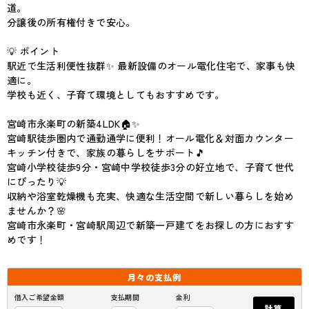
道。
分譲後の所有権付きで安心。
💡 ポイント
駅近で生活利便性抜群✨ 最新設備のオール電化住宅で、家事も快
適に。
学校も近く、子育て環境としてもおすすめです。
宮崎市永楽町の新築4LDK🏠✨
宮崎駅徒歩圏内で通勤通学に便利！オール電化＆対面カウンター
キッチン付きで、家族の暮らしをサポート🎵
宮崎小学校徒歩9分・宮崎中学校徒歩3分の好立地で、子育て世代
にぴったり💡
収納や浴室乾燥機も充実、快適な生活空間で新しい暮らしを始め
ませんか？🌸
宮崎市永楽町・宮崎駅周辺で新築一戸建てをお探しの方におすす
めです！
月々の
支払例
借入ご希望金額
支払期間
金利
計算