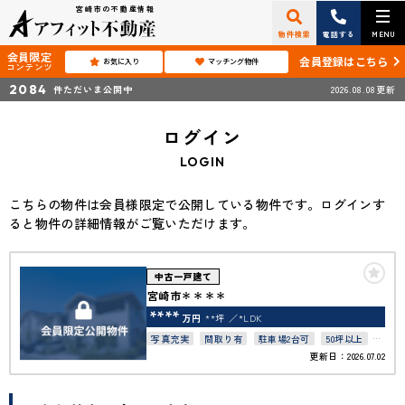
宮崎市の不動産情報
物件検索
電話する
MENU
会員限定
会員登録はこちら
お気に入り
マッチング物件
コンテンツ
2084
件ただいま公開中
2026.08.08更新
ログイン
LOGIN
こちらの物件は会員様限定で公開している物件です。ログインす
ると物件の詳細情報がご覧いただけます。
中古一戸建て
宮崎市＊＊＊＊
****
万円
**坪
*LDK
写真充実
間取り有
駐車場2台可
50坪以上
更新日：2026.07.02
接道6ｍ以上