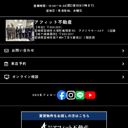
(窓口受付は17時まで)
営業時間：10:00〜18:00
定休日：年末年始、水曜日
アフィット不動産
【本社】〒880-0951
宮崎県宮崎市大塚町権現昔769 タクミヤモール2Ｆ C店舗
【城ケ崎事務所】〒880-0917
宮崎県宮崎市城ケ崎4丁目16番地22 １階西側
お問い合わせ
来店予約
オンライン相談
SNSをフォロー