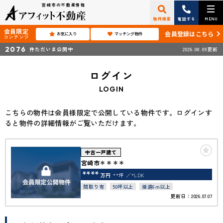
宮崎市の不動産情報
物件検索
電話する
MENU
会員限定
会員登録はこちら
お気に入り
マッチング物件
コンテンツ
2076
件ただいま公開中
2026.08.09更新
ログイン
LOGIN
こちらの物件は会員様限定で公開している物件です。ログインす
ると物件の詳細情報がご覧いただけます。
中古一戸建て
宮崎市＊＊＊＊
****
万円
**坪
*LDK
間取り有
50坪以上
接道6ｍ以上
更新日：2026.07.07