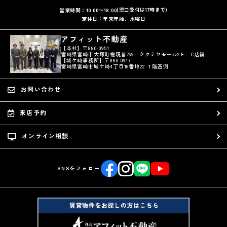
(窓口受付は17時まで)
営業時間：10:00〜18:00
定休日：年末年始、水曜日
アフィット不動産
【本社】〒880-0951
宮崎県宮崎市大塚町権現昔769 タクミヤモール2Ｆ C店舗
【城ケ崎事務所】〒880-0917
宮崎県宮崎市城ケ崎4丁目16番地22 １階西側
お問い合わせ
来店予約
オンライン相談
SNSをフォロー