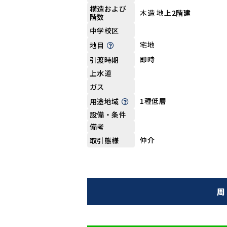
構造および
木造 地上2階建
階数
中学校区
宅地
地目
即時
引渡時期
上水道
ガス
1種低層
用途地域
設備・条件
備考
仲介
取引態様
周