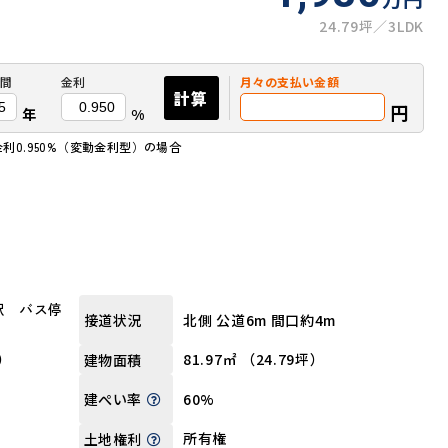
24.79坪
3LDK
間
金利
月々の
支払い金額
計算
円
年
%
金利0.950%（変動金利型）の場合
駅 バス停
北側 公道6m 間口約4m
接道状況
坪）
81.97㎡ （24.79坪）
建物面積
60%
建ぺい率
所有権
土地権利