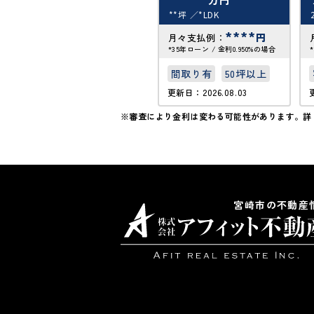
**坪
*LDK
****
円
月々支払例：
*35年ローン / 金利0.950%の場合
間取り有
50坪以上
更新日：2026.08.03
※審査により金利は変わる可能性があります。
詳
宮崎市の不動産