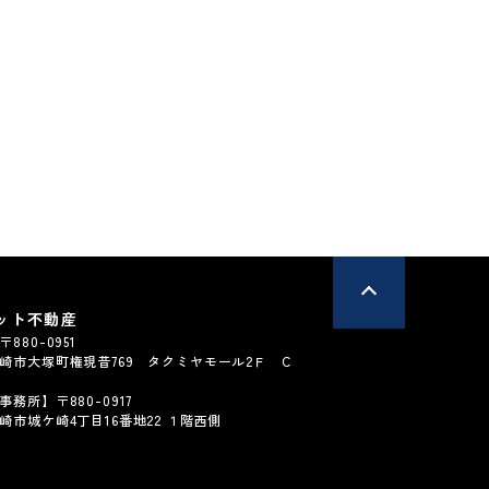
*LDK
**坪
*LDK
****
****
円
円
払例：
月々支払例：
ン / 金利0.950%の場合
*35年ローン / 金利0.950%の場合
有
4LDK以上
間取り有
26.04.29
更新日：2025.09.24
ット不動産
880-0951
崎市大塚町権現昔769 タクミヤモール2Ｆ C
務所】〒880-0917
崎市城ケ崎4丁目16番地22 １階西側