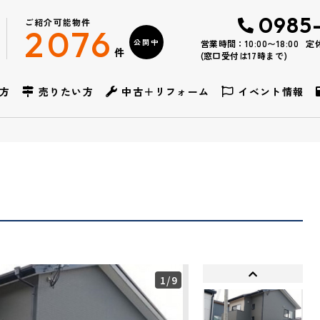
0985
ご紹介可能物件
2076
公開中
営業時間：10:00〜18:00
定
件
(窓口受付は17時まで)
方
売りたい方
中古＋リフォーム
イベント情報
1
/9