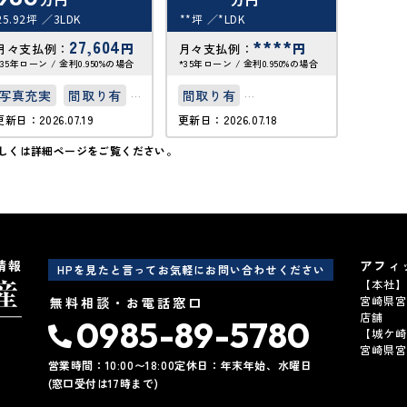
25.92坪
3LDK
**坪
*LDK
**坪
27,604
****
円
円
月々支払例：
月々支払例：
月々支
*35年ローン / 金利0.950%の場合
*35年ローン / 金利0.950%の場合
*35年ロー
写真充実
間取り有
間取り有
間取り
更新日：2026.07.19
更新日：2026.07.18
更新日：20
駅徒歩10分以内
駐車場2台可
しくは詳細ページをご覧ください。
50坪以上
50坪以上
駐車場１台無料
接道6ｍ以上
駐車場１台無料
情報
アフィ
HPを見たと言ってお気軽にお問い合わせください
【本社】〒
宮崎県宮
無料相談・お電話窓口
店舗
0985-89-5780
【城ケ崎事
宮崎県宮
営業時間：10:00〜18:00
定休日：年末年始、水曜日
(窓口受付は17時まで)