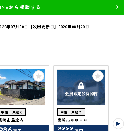
LINEから相談する
26年07月20日
【次回更新日】2026年08月20日
中古一戸建て
中古一戸建て
中古一
宮崎市島之内
宮崎市＊＊＊＊
宮崎市
986
****
***
万円
万円