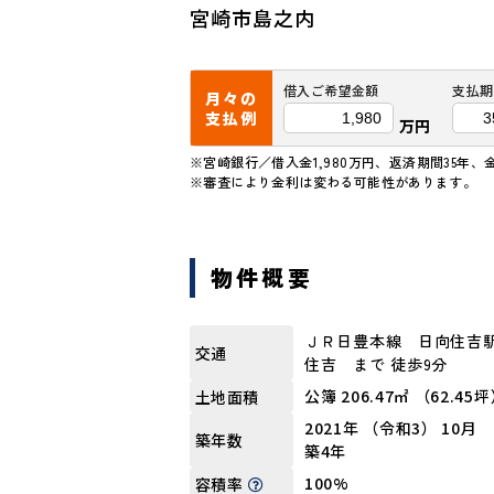
宮崎市島之内
借入ご希望金額
支払期
月々の
支払例
万円
※宮崎銀行／借入金1,980万円、返済期間35年、
※審査により金利は変わる可能性があります。
物件概要
ＪＲ日豊本線 日向住吉
交通
住吉 まで 徒歩9分
公簿 206.47㎡ （62.45
土地面積
2021年 （令和3） 10月
築年数
築4年
100%
容積率