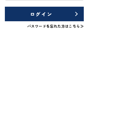
ログイン
パスワードを忘れた方はこちら≫
戸建て
中古一戸建て
＊＊＊＊
宮崎市＊＊＊＊
*
****
万円
万円