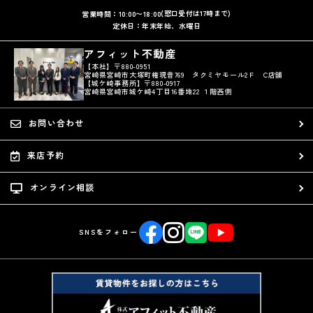
(窓口受付は17時まで)
営業時間：10:00〜18:00
定休日：年末年始、水曜日
アフィット不動産
【本社】〒880-0951
宮崎県宮崎市大塚町権現昔769 タクミヤモール2Ｆ C店舗
【城ケ崎事務所】〒880-0917
宮崎県宮崎市城ケ崎4丁目16番地22 １階西側
お問い合わせ
来店予約
オンライン相談
SNSをフォロー