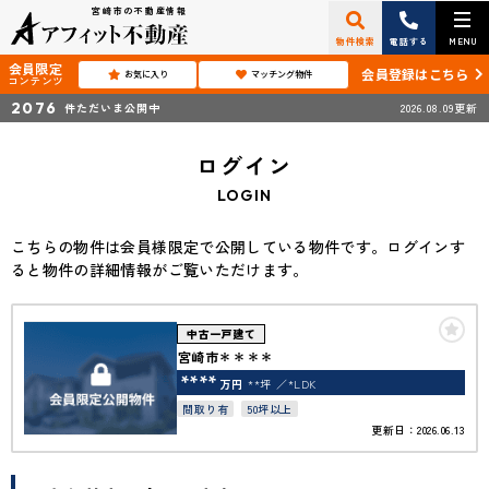
宮崎市の不動産情報
物件検索
電話する
MENU
会員限定
会員登録はこちら
お気に入り
マッチング物件
コンテンツ
2076
件ただいま公開中
2026.08.09更新
ログイン
LOGIN
こちらの物件は会員様限定で公開している物件です。ログインす
ると物件の詳細情報がご覧いただけます。
中古一戸建て
宮崎市＊＊＊＊
****
万円
**坪
*LDK
間取り有
50坪以上
更新日：2026.06.13