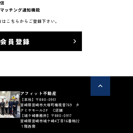
信
マッチング通知機能
方はこちらからご登録下さい。
料会員登録
アフィット不動産
【本社】〒880-0951
宮崎県宮崎市大塚町権現昔769 タ
クミヤモール2Ｆ C店舗
【城ケ崎事務所】〒880-0917
宮崎県宮崎市城ケ崎4丁目16番地22
１階西側