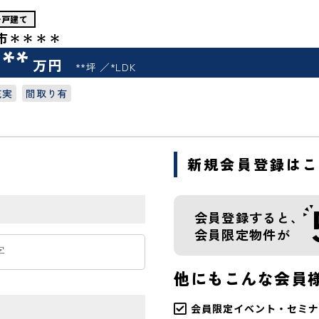
一戸建て
市＊＊＊＊
***
万円
**坪
*LDK
充実
間取り有
新規会員登録は
会員登録すると、
会員限定物件が
他にもこんな会員
会員限定イベント・セミナ