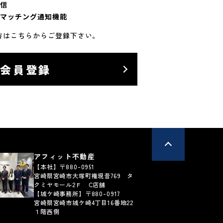
信
マッチング通知機能
方はこちらからご登録下さい。
料会員登録
アフィット不動産
【本社】〒880-0951
宮崎県宮崎市大塚町権現昔769 タ
クミヤモール2Ｆ C店舗
【城ケ崎事務所】〒880-0917
宮崎県宮崎市城ケ崎4丁目16番地22
１階西側