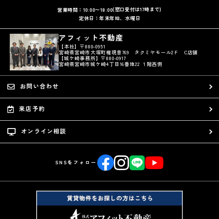
(窓口受付は17時まで)
営業時間：10:00〜18:00
定休日：年末年始、水曜日
アフィット不動産
【本社】〒880-0951
宮崎県宮崎市大塚町権現昔769 タクミヤモール2Ｆ C店舗
【城ケ崎事務所】〒880-0917
宮崎県宮崎市城ケ崎4丁目16番地22 １階西側
お問い合わせ
来店予約
オンライン相談
SNSをフォロー