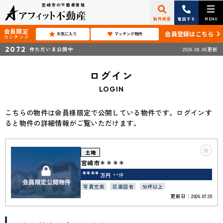
宮崎市の不動産情報
物件検索
電話する
MENU
会員限定
会員登録はこちら
お気に入り
マッチング物件
コンテンツ
2072
件ただいま公開中
2026.08.06更新
ログイン
LOGIN
こちらの物件は会員様限定で公開している物件です。ログインす
ると物件の詳細情報がご覧いただけます。
土地
宮崎市＊＊＊＊
****
万円
**坪
写真充実
区画図有
50坪以上
更新日：2026.07.20