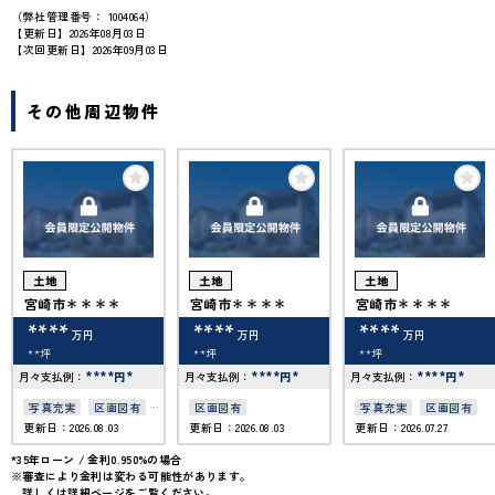
（弊社管理番号： 1004064）
【更新日】2026年08月03日
【次回更新日】2026年09月03日
その他周辺物件
土地
土地
土地
宮崎市＊＊＊＊
宮崎市＊＊＊＊
宮崎市＊＊＊＊
****
****
****
万円
万円
万円
**坪
**坪
**坪
****
*
****
*
****
*
月々支払例：
円
月々支払例：
円
月々支払例：
円
写真充実
区画図有
区画図有
写真充実
区画図有
更新日：2026.08.03
更新日：2026.08.03
更新日：2026.07.27
50坪以上
接道6ｍ以上
*35年ローン / 金利0.950%の場合
※審査により金利は変わる可能性があります。
詳しくは詳細ページをご覧ください。