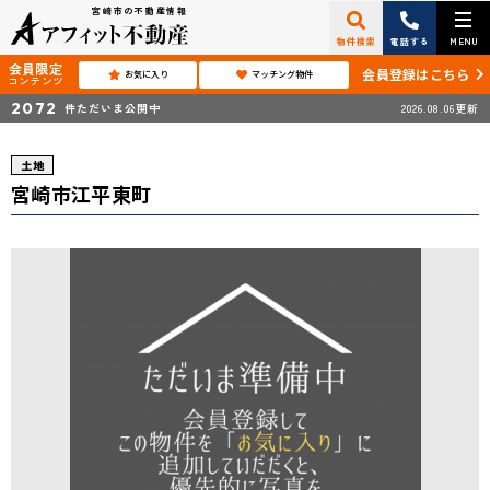
宮崎市の不動産情報
物件検索
電話する
MENU
会員限定
会員登録はこちら
お気に入り
マッチング物件
コンテンツ
2072
件ただいま公開中
2026.08.06更新
土地
宮崎市江平東町