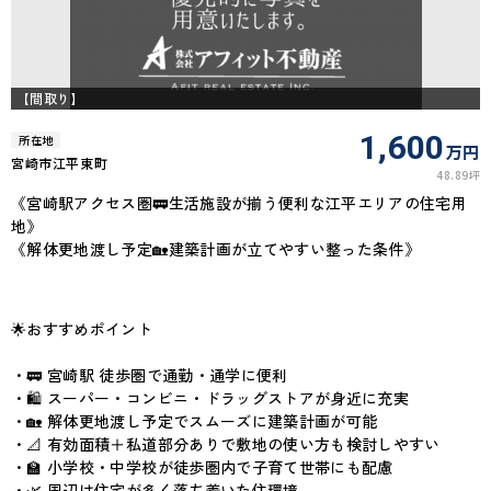
【間取り】
1,600
所在地
万円
宮崎市江平東町
48.89坪
《宮崎駅アクセス圏🚃生活施設が揃う便利な江平エリアの住宅用
地》
《解体更地渡し予定🏡建築計画が立てやすい整った条件》
🌟おすすめポイント
・🚃 宮崎駅 徒歩圏で通勤・通学に便利
・🛍 スーパー・コンビニ・ドラッグストアが身近に充実
・🏡 解体更地渡し予定でスムーズに建築計画が可能
・📐 有効面積＋私道部分ありで敷地の使い方も検討しやすい
・🏫 小学校・中学校が徒歩圏内で子育て世帯にも配慮
・🌿 周辺は住宅が多く落ち着いた住環境