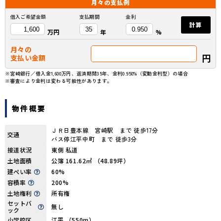
月々の
支払例
借入ご希望金額
支払期間
金利
計算
万円
年
%
月々の
円
支払い金額
※宮崎銀行／借入金1,600万円、返済期間35年、金利0.950%（変動金利型）の場合
※審査により金利は変わる可能性があります。
物件概要
ＪＲ日豊本線 宮崎駅 まで 徒歩17分
交通
バス停江平中町 まで 徒歩3分
接道状況
東側 私道
土地面積
公簿 161.62㎡ （48.89坪）
建ぺい率
60%
容積率
200%
土地権利
所有権
セットバ
無し
ック
小学校区
江平 （550m）