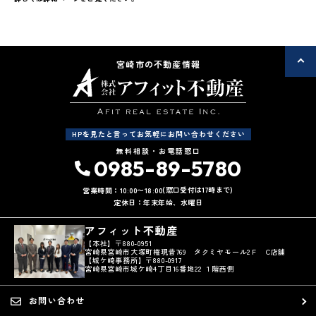
宮崎市の不動産情報
HPを見たと言ってお気軽にお問い合わせください
無料相談・お電話窓口
0985-89-5780
(窓口受付は17時まで)
営業時間：10:00〜18:00
定休日：年末年始、水曜日
アフィット不動産
【本社】〒880-0951
宮崎県宮崎市大塚町権現昔769 タクミヤモール2Ｆ C店舗
【城ケ崎事務所】〒880-0917
宮崎県宮崎市城ケ崎4丁目16番地22 １階西側
お問い合わせ