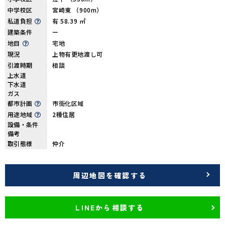
中学校区
宮崎東 （900m）
私道負担
有 58.39 ㎡
建築条件
ー
地目
宅地
現況
上物有更地渡し可
引渡時期
相談
上水道
下水道
ガス
都市計画
市街化区域
用途地域
2種住居
設備・条件
備考
取引態様
仲介
周辺地図を確認する
LINEから相談する