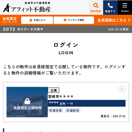
宮崎市の不動産情報
物件検索
電話する
MENU
会員限定
会員登録はこちら
お気に入り
マッチング物件
コンテンツ
2072
件ただいま公開中
2026.08.06更新
ログイン
LOGIN
こちらの物件は会員様限定で公開している物件です。ログインす
ると物件の詳細情報がご覧いただけます。
土地
宮崎市＊＊＊＊
****
万円
**坪
写真充実
区画図有
更新日：2026.07.28