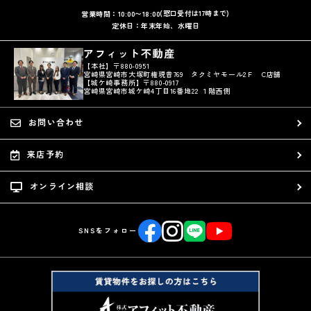
(窓口受付は17時まで)
営業時間：10:00〜18:00
定休日：年末年始、水曜日
アフィット不動産
【本社】〒880-0951
宮崎県宮崎市大塚町権現昔769 タクミヤモール2Ｆ C店舗
【城ケ崎事務所】〒880-0917
宮崎県宮崎市城ケ崎4丁目16番地22 １階西側
お問い合わせ
来店予約
オンライン相談
SNSをフォロー