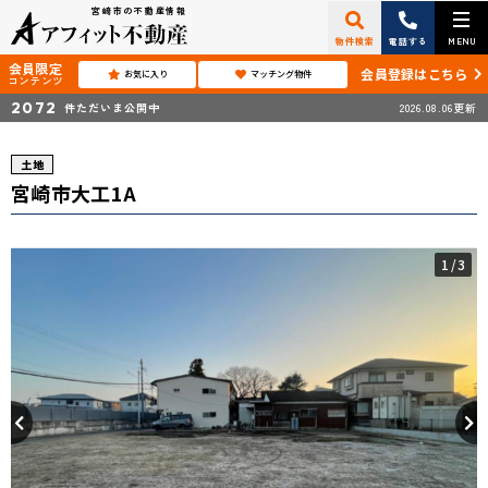
宮崎市の不動産情報
物件検索
電話する
MENU
会員限定
会員登録はこちら
お気に入り
マッチング物件
コンテンツ
2072
件ただいま公開中
2026.08.06更新
土地
宮崎市大工1A
1
/3