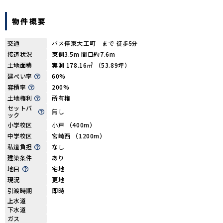
物件概要
交通
バス停東大工町 まで 徒歩5分
接道状況
東側3.5m 間口約7.6m
土地面積
実測 178.16㎡ （53.89坪）
建ぺい率
60%
容積率
200%
土地権利
所有権
セットバ
無し
ック
小学校区
小戸 （400m）
中学校区
宮崎西 （1200m）
私道負担
なし
建築条件
あり
地目
宅地
現況
更地
引渡時期
即時
上水道
下水道
ガス