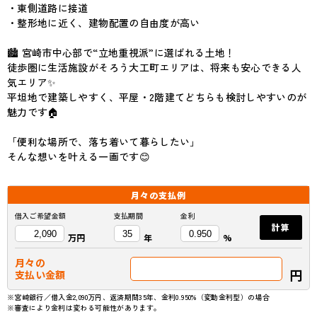
・東側道路に接道
・整形地に近く、建物配置の自由度が高い
🏙️ 宮崎市中心部で“立地重視派”に選ばれる土地！
徒歩圏に生活施設がそろう大工町エリアは、将来も安心できる人
気エリア✨
平坦地で建築しやすく、平屋・2階建てどちらも検討しやすいのが
魅力です🏠
「便利な場所で、落ち着いて暮らしたい」
そんな想いを叶える一画です😊
月々の
支払例
借入ご希望金額
支払期間
金利
計算
万円
年
%
月々の
円
支払い金額
※宮崎銀行／借入金2,090万円、返済期間35年、金利0.950%（変動金利型）の場合
※審査により金利は変わる可能性があります。