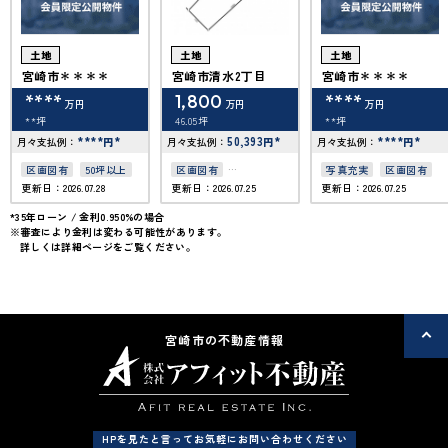
土地
土地
土地
宮崎市＊＊＊＊
宮崎市清水2丁目
宮崎市＊＊＊＊
****
1,800
****
万円
万円
万円
**坪
46.05坪
**坪
****
*
50,393
*
****
*
月々支払例：
円
月々支払例：
円
月々支払例：
円
区画図有
50坪以上
区画図有
写真充実
区画図有
更新日：2026.07.28
更新日：2026.07.25
更新日：2026.07.25
接道6ｍ以上
上下水道完備
*35年ローン / 金利0.950%の場合
※審査により金利は変わる可能性があります。
詳しくは詳細ページをご覧ください。
宮崎市の不動産情報
HPを見たと言ってお気軽にお問い合わせください