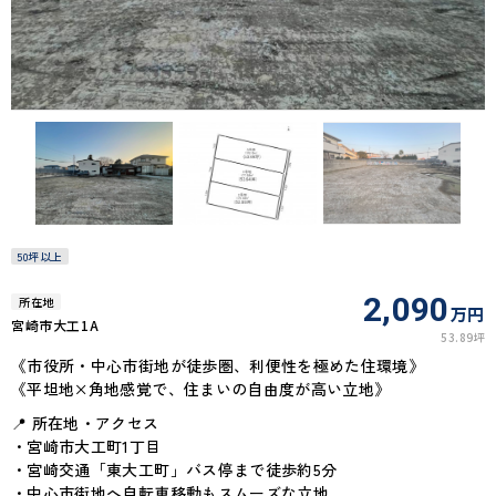
50坪以上
2,090
所在地
万円
宮崎市大工1A
53.89坪
《市役所・中心市街地が徒歩圏、利便性を極めた住環境》
《平坦地×角地感覚で、住まいの自由度が高い立地》
📍 所在地・アクセス
・宮崎市大工町1丁目
・宮崎交通「東大工町」バス停まで徒歩約5分
・中心市街地へ自転車移動もスムーズな立地