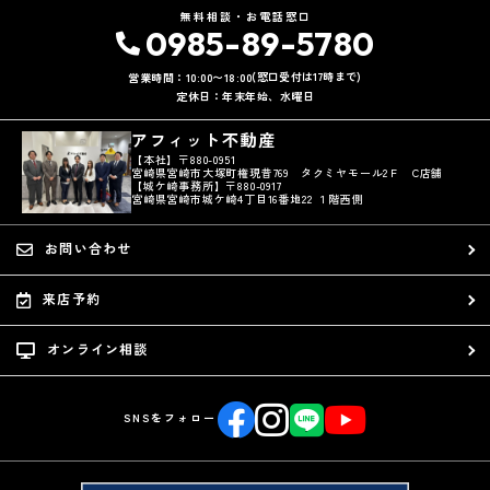
無料相談・お電話窓口
0985-89-5780
(窓口受付は17時まで)
営業時間：10:00〜18:00
定休日：年末年始、水曜日
アフィット不動産
【本社】〒880-0951
宮崎県宮崎市大塚町権現昔769 タクミヤモール2Ｆ C店舗
【城ケ崎事務所】〒880-0917
宮崎県宮崎市城ケ崎4丁目16番地22 １階西側
お問い合わせ
来店予約
オンライン相談
SNSをフォロー