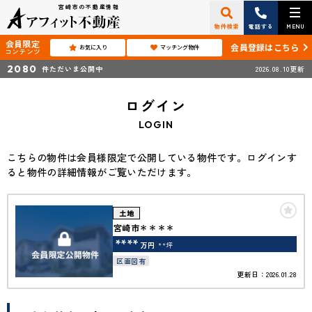
宮崎市の不動産情報
物件検索
電話する
MENU
会員限定
会員登録はこちら
お気に入り
マッチング物件
コンテンツ
2080
件ただいま公開中
2026.08.10更新
ログイン
LOGIN
こちらの物件は会員様限定で公開している物件です。ログインす
ると物件の詳細情報がご覧いただけます。
土地
宮崎市＊＊＊＊
****
万円
**坪
区画図有
更新日：2026.01.28