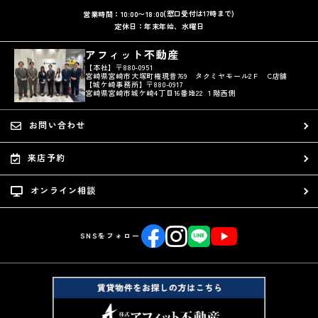
(窓口受付は17時まで)
営業時間：10:00〜18:00
定休日：年末年始、水曜日
アフィット不動産
【本社】〒880-0951
宮崎県宮崎市大塚町権現昔769 タクミヤモール2Ｆ C店舗
【城ケ崎事務所】〒880-0917
宮崎県宮崎市城ケ崎4丁目16番地22 １階西側
お問い合わせ
来店予約
オンライン相談
SNSをフォロー