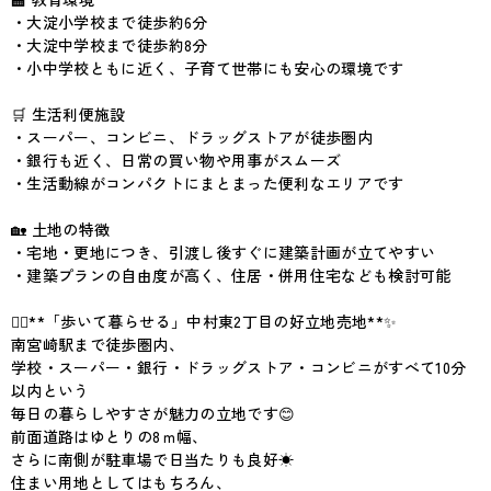
・大淀小学校まで徒歩約6分
・大淀中学校まで徒歩約8分
・小中学校ともに近く、子育て世帯にも安心の環境です
🛒 生活利便施設
・スーパー、コンビニ、ドラッグストアが徒歩圏内
・銀行も近く、日常の買い物や用事がスムーズ
・生活動線がコンパクトにまとまった便利なエリアです
🏡 土地の特徴
・宅地・更地につき、引渡し後すぐに建築計画が立てやすい
・建築プランの自由度が高く、住居・併用住宅なども検討可能
🚶‍♂️**「歩いて暮らせる」中村東2丁目の好立地売地**✨
南宮崎駅まで徒歩圏内、
学校・スーパー・銀行・ドラッグストア・コンビニがすべて10分
以内という
毎日の暮らしやすさが魅力の立地です😊
前面道路はゆとりの8ｍ幅、
さらに南側が駐車場で日当たりも良好☀
住まい用地としてはもちろん、