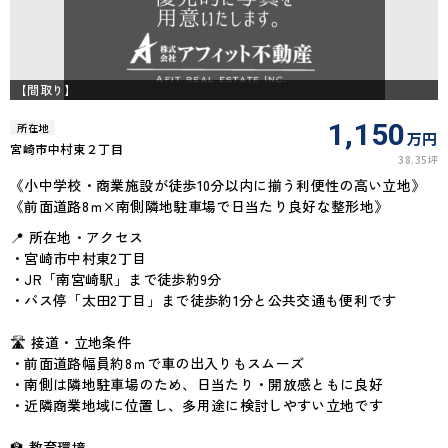
【間取り】
1,150
所在地
万円
宮崎市中村東２丁目
38.35坪
《小中学校・商業施設が徒歩10分以内に揃う利便性の高い立地》
《前面道路8ｍ×南側隣地駐車場で日当たり良好な整形地》
📍 所在地・アクセス
・宮崎市中村東2丁目
・JR「南宮崎駅」まで徒歩約9分
・バス停「太田2丁目」まで徒歩約1分と公共交通も便利です
🛣 接道・立地条件
・前面道路幅員約8ｍで車の出入りもスムーズ
・南側は隣地駐車場のため、日当たり・開放感ともに良好
・近隣商業地域に位置し、多用途に検討しやすい立地です
🏫 教育環境