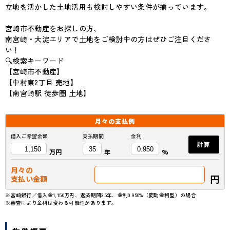
立地を活かした土地活用も検討しやすい条件が揃っています。
宮崎市不動産をお探しの方、
南宮崎・大淀エリアで土地をご検討中の方はぜひご注目くださ
い！
🔍検索キーワード
【宮崎市不動産】
【中村東2丁目 売地】
【南宮崎駅 徒歩圏 土地】
月々の
支払例
借入ご希望金額
支払期間
金利
計算
万円
年
%
月々の
円
支払い金額
※宮崎銀行／借入金1,150万円、返済期間35年、金利0.950%（変動金利型）の場合
※審査により金利は変わる可能性があります。