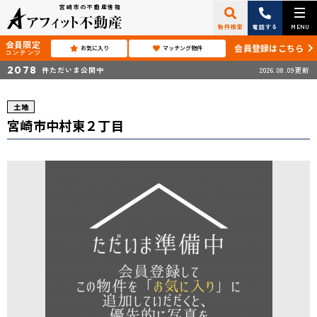
宮崎市の不動産情報
物件検索
電話する
MENU
会員限定
会員登録はこちら
お気に入り
マッチング物件
コンテンツ
2078
件ただいま公開中
2026.08.09更新
土地
宮崎市中村東２丁目