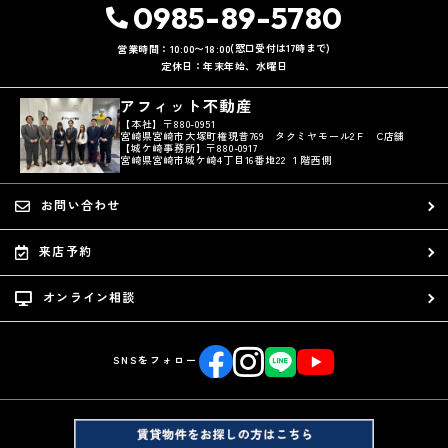
0985-89-5780
(窓口受付は17時まで)
営業時間：10:00〜18:00
定休日：年末年始、水曜日
アフィット不動産
【本社】〒880-0951
宮崎県宮崎市大塚町権現昔769 タクミヤモール2Ｆ C店舗
【城ケ崎事務所】〒880-0917
宮崎県宮崎市城ケ崎4丁目16番地22 １階西側
お問い合わせ
来店予約
オンライン相談
SNSをフォロー