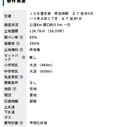
物件概要
ＪＲ日豊本線 南宮崎駅 まで 徒歩9分
交通
バス停太田２丁目 まで 徒歩1分
接道状況
公道8m 間口約3.5m 一方
土地面積
126.78㎡ （38.35坪）
建ぺい率
80%
容積率
300%
土地権利
所有権
セットバ
無し
ック
小学校区
大淀 （480m）
中学校区
大淀 （600m）
私道負担
建築条件
なし
地目
宅地
現況
更地
引渡時期
即時
上水道
下水道
ガス
都市計画
市街化区域