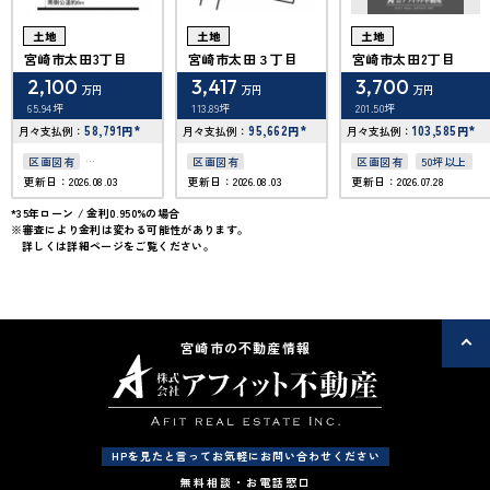
土地
土地
土地
宮崎市太田3丁目
宮崎市太田３丁目
宮崎市太田2丁目
2,100
3,417
3,700
万円
万円
万円
65.94坪
113.89坪
201.50坪
58,791
*
95,662
*
103,585
*
月々支払例：
円
月々支払例：
円
月々支払例：
円
区画図有
区画図有
区画図有
50坪以上
更新日：2026.08.03
更新日：2026.08.03
更新日：2026.07.28
駅徒歩10分以内
50坪以上
*35年ローン / 金利0.950%の場合
※審査により金利は変わる可能性があります。
詳しくは詳細ページをご覧ください。
宮崎市の不動産情報
HPを見たと言ってお気軽にお問い合わせください
無料相談・お電話窓口