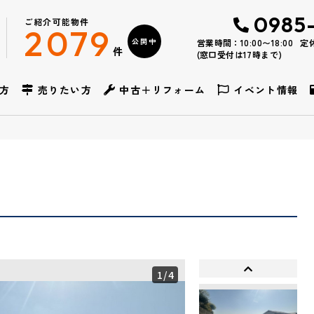
0985
ご紹介可能物件
2079
公開中
営業時間：10:00〜18:00
定
件
(窓口受付は17時まで)
方
売りたい方
中古＋リフォーム
イベント情報
1
/4