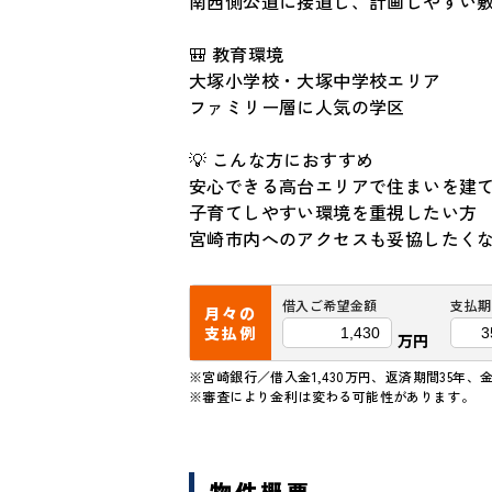
南西側公道に接道し、計画しやすい
🎒 教育環境
大塚小学校・大塚中学校エリア
ファミリー層に人気の学区
💡 こんな方におすすめ
安心できる高台エリアで住まいを建
子育てしやすい環境を重視したい方
宮崎市内へのアクセスも妥協したく
借入ご希望金額
支払期
月々の
支払例
万円
※宮崎銀行／借入金1,430万円、返済期間35年、金
※審査により金利は変わる可能性があります。
物件概要