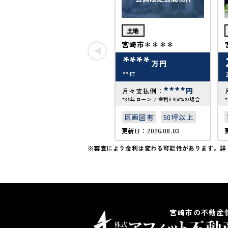
土地
宮崎市＊＊＊＊
****
万円
**坪
****
円
月々支払例：
*35年ローン / 金利0.950%の場合
区画図有
50坪以上
更新日：2026.08.03
※審査により金利は変わる可能性があります。
詳
宮崎市の不動産