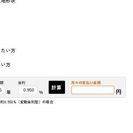
敷地形状
てたい方
ない方
間
金利
月々の
支払い金額
計算
円
年
%
利0.950%（変動金利型）の場合