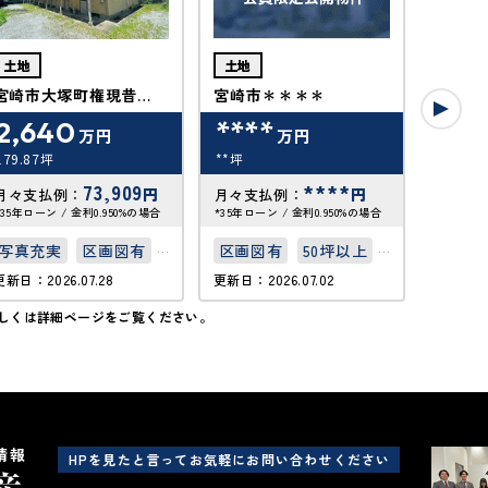
土地
土地
土地
宮崎市大塚町権現昔
宮崎市＊＊＊＊
宮崎市
835 834-4 802-2
2,640
****
***
万円
万円
179.87坪
**坪
**坪
73,909
****
円
円
月々支払例：
月々支払例：
月々支
*35年ローン / 金利0.950%の場合
*35年ローン / 金利0.950%の場合
*35年ロー
写真充実
区画図有
区画図有
50坪以上
区画図
更新日：2026.07.28
更新日：2026.07.02
更新日：20
50坪以上
接道6ｍ以上
しくは詳細ページをご覧ください。
情報
HPを見たと言ってお気軽にお問い合わせください