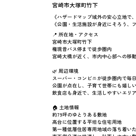
宮崎市大塚町竹下
《ハザードマップ域外の安心立地で
《公園・生活施設が身近にそろう、
📍 所在地・アクセス
宮崎市大塚町竹下
権現昔バス停まで徒歩圏内
宮崎大橋が近く、市内中心部への移
🌿 周辺環境
スーパー・コンビニが徒歩圏内で毎
公園が点在し、子育て世帯にも嬉し
飲食店も身近で、生活しやすいエリ
🏠 土地情報
約79坪のゆとりある敷地
高台に位置する平坦な住宅用地
第一種低層住居専用地域の落ち着い