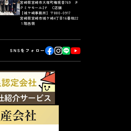
宮崎県宮崎市大塚町権現昔769 タ
クミヤモール2Ｆ C店舗
【城ケ崎事務所】〒880-0917
宮崎県宮崎市城ケ崎4丁目16番地22
１階西側
SNSをフォロー