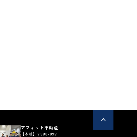
土地
＊＊＊＊
宮崎市＊＊＊＊
*
****
万円
万円
**坪
****
****
円
円
払例：
月々支払例：
ン / 金利0.950%の場合
*35年ローン / 金利0.950%の場合
有
50坪以上
区画図有
50坪以上
26.06.23
更新日：2026.01.20
アフィット不動産
【本社】〒880-0951