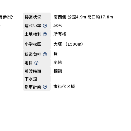
徒歩2分
南西側 公道4.9m 間口約17.8m
接道状況
坪）
50%
建ぺい率
所有権
土地権利
大塚 （1500m）
小学校区
無
私道負担
宅地
地目
相談
引渡時期
下水道
市街化区域
都市計画