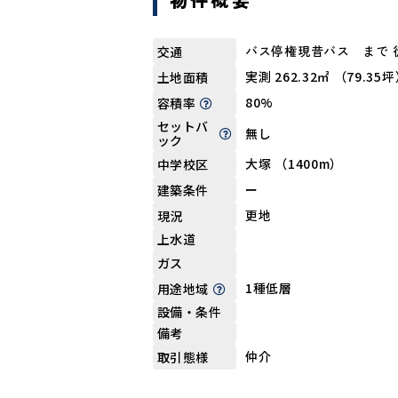
バス停権現昔バス まで 
交通
実測 262.32㎡ （79.35
土地面積
80%
容積率
セットバ
無し
ック
大塚 （1400m）
中学校区
ー
建築条件
更地
現況
上水道
ガス
1種低層
用途地域
設備・条件
備考
仲介
取引態様