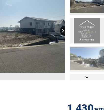
【間取り】
1,430
万円