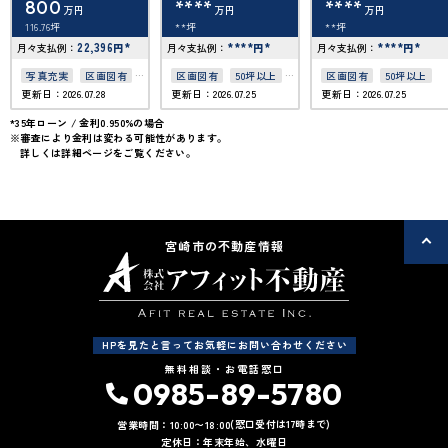
800
****
****
万円
万円
万円
116.76坪
**坪
**坪
22,396
*
****
*
****
*
月々支払例：
円
月々支払例：
円
月々支払例：
円
写真充実
区画図有
区画図有
50坪以上
区画図有
50坪以上
更新日：2026.07.28
更新日：2026.07.25
更新日：2026.07.25
50坪以上
接道6ｍ以上
*35年ローン / 金利0.950%の場合
※審査により金利は変わる可能性があります。
詳しくは詳細ページをご覧ください。
宮崎市の不動産情報
HPを見たと言ってお気軽にお問い合わせください
無料相談・お電話窓口
0985-89-5780
(窓口受付は17時まで)
営業時間：10:00〜18:00
定休日：年末年始、水曜日