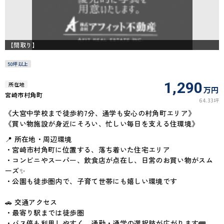
【間取り】
50坪以上
1,290
所在地
万円
宮崎市村角町
64.33坪
《大宮中学校まで徒歩約7分、通学も安心の村角町エリア》
《買い物施設が身近にそろい、忙しい毎日を支える住環境》
📍 所在地・周辺環境
・宮崎市村角町に位置する、落ち着いた住宅エリア
・コンビニやスーパー、飲食店が点在し、日常のお買い物がスム
ーズ✨
・公園も徒歩圏内で、子育て世帯にも嬉しい環境です
🚗 交通アクセス
・最寄り駅までは徒歩圏
・バス停も利用しやすく、通勤・通学の選択肢が広がります🚌