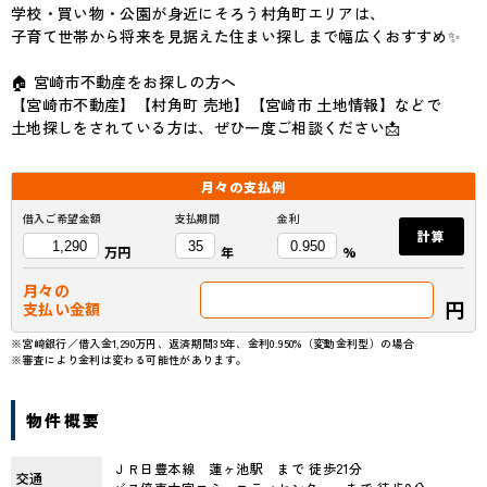
学校・買い物・公園が身近にそろう村角町エリアは、
子育て世帯から将来を見据えた住まい探しまで幅広くおすすめ✨
🏠 宮崎市不動産をお探しの方へ
【宮崎市不動産】【村角町 売地】【宮崎市 土地情報】などで
土地探しをされている方は、ぜひ一度ご相談ください📩
月々の
支払例
借入ご希望金額
支払期間
金利
計算
万円
年
%
月々の
円
支払い金額
※宮崎銀行／借入金1,290万円、返済期間35年、金利0.950%（変動金利型）の場合
※審査により金利は変わる可能性があります。
物件概要
ＪＲ日豊本線 蓮ヶ池駅 まで 徒歩21分
交通