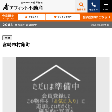
宮崎市の不動産情報
物件検索
電話する
MENU
会員限定
会員登録はこちら
お気に入り
マッチング物件
コンテンツ
2084
件ただいま公開中
2026.08.08更新
土地
宮崎市村角町