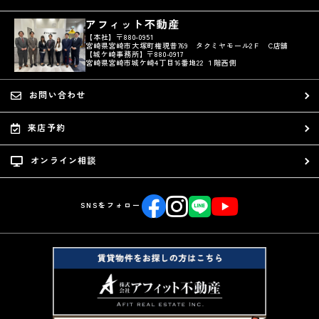
アフィット不動産
【本社】〒880-0951
宮崎県宮崎市大塚町権現昔769 タクミヤモール2Ｆ C店舗
【城ケ崎事務所】〒880-0917
宮崎県宮崎市城ケ崎4丁目16番地22 １階西側
お問い合わせ
来店予約
オンライン相談
SNSをフォロー