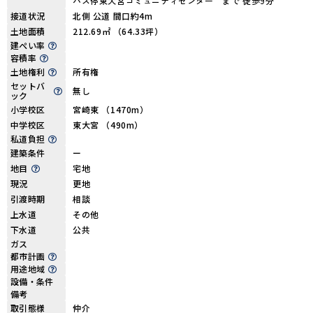
バス停東大宮コミュニティセンター まで 徒歩9分
接道状況
北側 公道 間口約4m
土地面積
212.69㎡ （64.33坪）
建ぺい率
容積率
土地権利
所有権
セットバ
無し
ック
小学校区
宮崎東 （1470m）
中学校区
東大宮 （490m）
私道負担
建築条件
ー
地目
宅地
現況
更地
引渡時期
相談
上水道
その他
下水道
公共
ガス
都市計画
用途地域
設備・条件
備考
取引態様
仲介