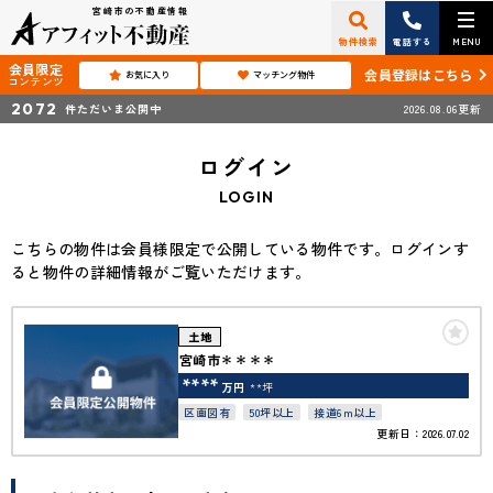
宮崎市の不動産情報
物件検索
電話する
MENU
会員限定
会員登録はこちら
お気に入り
マッチング物件
コンテンツ
2072
件ただいま公開中
2026.08.06更新
ログイン
LOGIN
こちらの物件は会員様限定で公開している物件です。ログインす
ると物件の詳細情報がご覧いただけます。
土地
宮崎市＊＊＊＊
****
万円
**坪
区画図有
50坪以上
接道6ｍ以上
更新日：2026.07.02