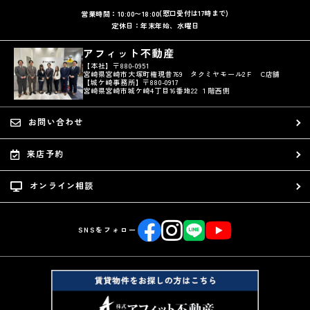
(窓口受付は17時まで)
営業時間：10:00〜18:00
定休日：年末年始、水曜日
アフィット不動産
【本社】〒880-0951
宮崎県宮崎市大塚町権現昔769 タクミヤモール2Ｆ C店舗
【城ケ崎事務所】〒880-0917
宮崎県宮崎市城ケ崎4丁目16番地22 １階西側
お問い合わせ
来店予約
オンライン相談
SNSをフォロー