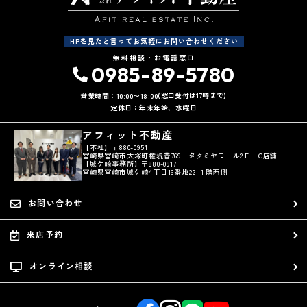
HPを見たと言ってお気軽にお問い合わせください
無料相談・お電話窓口
0985-89-5780
(窓口受付は17時まで)
営業時間：10:00〜18:00
定休日：年末年始、水曜日
アフィット不動産
【本社】〒880-0951
宮崎県宮崎市大塚町権現昔769 タクミヤモール2Ｆ C店舗
【城ケ崎事務所】〒880-0917
宮崎県宮崎市城ケ崎4丁目16番地22 １階西側
お問い合わせ
来店予約
オンライン相談