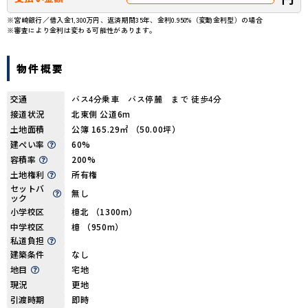
※宮崎銀行／借入金1,300万円、返済期間35年、金利0.950%（変動金利型）の場合
※審査により金利は変わる可能性があります。
物件概要
交通
バス4分乗車 バス停麓 まで 徒歩4分
接道状況
北東側 公道6m
土地面積
公簿 165.29㎡ （50.00坪）
建ぺい率
60%
容積率
200%
土地権利
所有権
セットバ
無し
ック
小学校区
檍北 （1300m）
中学校区
檍 （950m）
私道負担
建築条件
なし
地目
宅地
現況
更地
引渡時期
即時