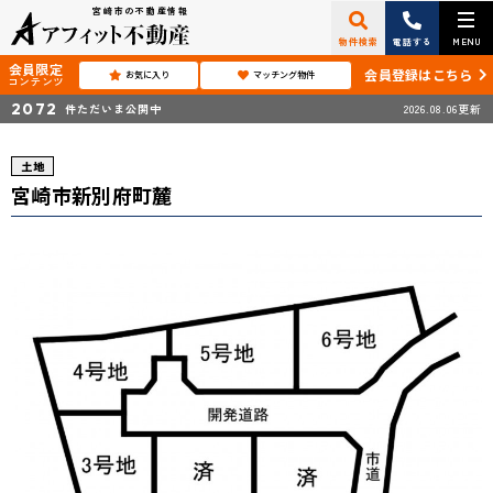
宮崎市の不動産情報
物件検索
電話する
MENU
会員限定
会員登録はこちら
お気に入り
マッチング物件
コンテンツ
2072
件ただいま公開中
2026.08.06更新
土地
宮崎市新別府町麓