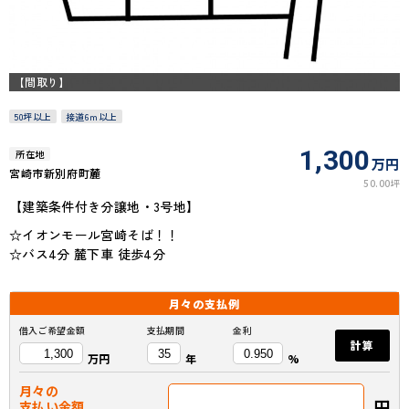
【間取り】
50坪以上
接道6ｍ以上
1,300
所在地
万円
宮崎市新別府町麓
50.00坪
【建築条件付き分譲地・3号地】
☆イオンモール宮崎そば！！
☆バス4分 麓下車 徒歩4分
月々の
支払例
借入ご希望金額
支払期間
金利
計算
万円
年
%
月々の
円
支払い金額