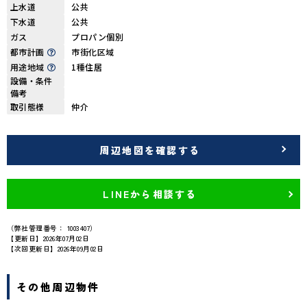
上水道
公共
下水道
公共
ガス
プロパン個別
都市計画
市街化区域
用途地域
1種住居
設備・条件
備考
取引態様
仲介
周辺地図を確認する
LINEから相談する
（弊社管理番号： 1003407）
【更新日】2026年07月02日
【次回更新日】2026年09月02日
その他周辺物件