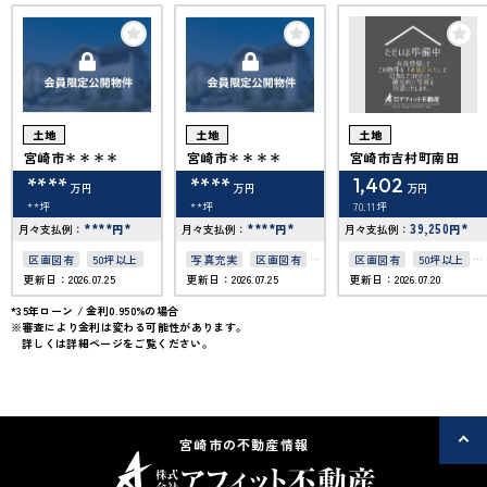
土地
土地
土地
宮崎市＊＊＊＊
宮崎市＊＊＊＊
宮崎市吉村町南田
****
****
1,402
万円
万円
万円
**坪
**坪
70.11坪
****
*
****
*
39,250
*
月々支払例：
円
月々支払例：
円
月々支払例：
円
区画図有
50坪以上
写真充実
区画図有
区画図有
50坪以上
更新日：2026.07.25
更新日：2026.07.25
更新日：2026.07.20
50坪以上
接道6ｍ以上
*35年ローン / 金利0.950%の場合
※審査により金利は変わる可能性があります。
詳しくは詳細ページをご覧ください。
宮崎市の不動産情報